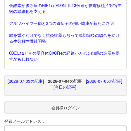
低酸素が後ろ盾のHIF1α-PI3Kδ-IL13伝達が皮膚移植片対宿主
病の線維化を支える
アルツハイマー病と2つの遺伝子の強い関連が新たに判明
腸を繋ぐだけでなく抗炎症薬も放って腸切除後の吻合を助け
る生分解性微針開発
CXCL12とその受容体CXCR4の経路がカポジ肉腫の進展を促
すかもしれない
[2026-07-03の記事]
2026-07-04の記事
[2026-07-05の記事]
[今日の記事]
会員様ログイン
登録メールアドレス：