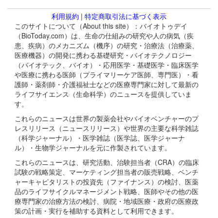
利用規約
|
特定商取引法に基づく表示
このサイトについて（About this site）：バイオトゥデイ
（BioToday.com）は、生命の仕組みの研究や人の病気（疾
患、疾病）のメカニズム（機序）の研究・治療法（治療薬、
医療機器）の開発に携わる基礎研究・バイオテクノロジー
（バイオテック、バイオ）・応用医学・基礎医学・臨床医学
や医療に携わる医師（プライマリーケア医師、専門医）・看
護師・薬剤師・介護福祉士などの医療専門家に対して最新の
ライフサイエンス（生命科学）のニュースを提供していま
す。
これらのニュースは世界の製薬会社やバイオベンチャーのプ
レスリリース（ニュースリリース）や世界の主要な科学雑誌
（科学ジャーナル）・医学雑誌（医学誌、医学ジャーナ
ル）・生物学ジャーナルを元に作製されています。
これらのニュースは、研究活動、治験担当者（CRA）の臨床
試験の戦略策定、マーケティング担当者の販売戦略、ベンチ
ャーキャピタリストの投資先（ファイナンス）の検討、医薬
品のライフサイクルマネージメント戦略、医師やその他の医
療専門家の治療方法の検討、病院・地域医療・政府の医療政
策の計画・実行を補助する資料として利用できます。