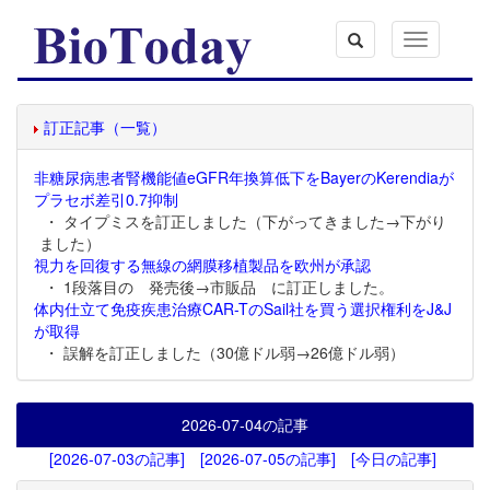
Toggle
navigation
訂正記事（一覧）
非糖尿病患者腎機能値eGFR年換算低下をBayerのKerendiaが
プラセボ差引0.7抑制
・ タイプミスを訂正しました（下がってきました→下がり
ました）
視力を回復する無線の網膜移植製品を欧州が承認
・ 1段落目の 発売後→市販品 に訂正しました。
体内仕立て免疫疾患治療CAR-TのSail社を買う選択権利をJ&J
が取得
・ 誤解を訂正しました（30億ドル弱→26億ドル弱）
2026-07-04
の記事
[2026-07-03の記事]
[2026-07-05の記事]
[今日の記事]