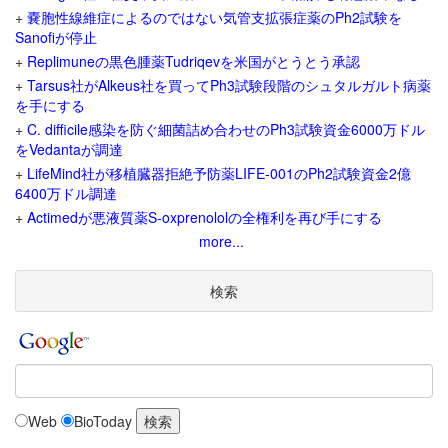
+
嚢胞性線維症によるのではない気管支拡張症薬のPh2試験を
Sanofiが停止
+
Replimuneの黒色腫薬Tudriqevを米国がとうとう承認
+
Tarsus社がAlkeus社を買ってPh3試験段階のシュタルガルト病薬
を手にする
+
C. difficile感染を防ぐ細菌詰め合わせのPh3試験資金6000万ドル
をVedantaが調達
+
LifeMind社が移植臓器拒絶予防薬LIFE-001のPh2試験資金2億
6400万ドル調達
+
Actimedが悪液質薬S-oxprenololの全権利を再び手にする
more...
検索
Web
BioToday