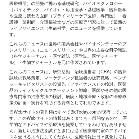
医療機器）の開発に携わる基礎研究・バイオテクノロジー
（バイオテック、バイオ）・応用医学・基礎医学・臨床医学
や医療に携わる医師（プライマリーケア医師、専門医）・看
護師・薬剤師・介護福祉士などの医療専門家に対して最新の
ライフサイエンス（生命科学）のニュースを提供していま
す。
これらのニュースは世界の製薬会社やバイオベンチャーのプ
レスリリース（ニュースリリース）や世界の主要な科学雑誌
（科学ジャーナル）・医学雑誌（医学誌、医学ジャーナ
ル）・生物学ジャーナルを元に作製されています。
これらのニュースは、研究活動、治験担当者（CRA）の臨床
試験の戦略策定、マーケティング担当者の販売戦略、ベンチ
ャーキャピタリストの投資先（ファイナンス）の検討、医薬
品のライフサイクルマネージメント戦略、医師やその他の医
療専門家の治療方法の検討、病院・地域医療・政府の医療政
策の計画・実行を補助する資料として利用できます。
当Webサイトの著作権はすべてBioToday.comが保有していま
す。このWebサイトの情報はあくまでも一般的なもので、医
学的なアドバイスや治療法を提案しているわけではありませ
ん。新しい治療法を試すときには必ず医療専門家のアドバイ
スを受けるようにしてください。医療情報は日々変化してお