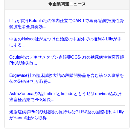
◆企業関連ニュース
Lillyが買うKelonia社の体内仕立てCAR-Tで再発/治療抵抗性骨
髄腫患者全員奏効...
中国のHaisco社が見つけた治療の中国外での権利をLillyが手
にする...
Oculis社のデキサメタゾン点眼薬OCS-01の糖尿病性黄斑浮腫
Ph3試験失敗...
Edgewise社の臨床試験大詰め段階開発品を含む筋ジス事業を
仏のServier社が取得...
AstraZenecaの2品ImfinziとImjudoともう1品Lenvima込み肝
癌塞栓治療でPFS延長...
短腸症候群Ph2試験段階の長持ちなGLP-2薬の国際権利をLilly
がHanmi社から取得...