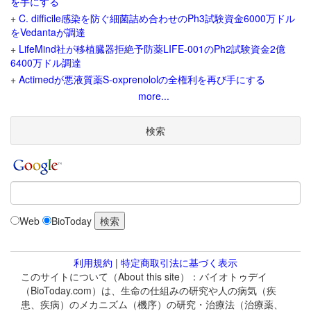
を手にする
+
C. difficile感染を防ぐ細菌詰め合わせのPh3試験資金6000万ドル
をVedantaが調達
+
LifeMind社が移植臓器拒絶予防薬LIFE-001のPh2試験資金2億
6400万ドル調達
+
Actimedが悪液質薬S-oxprenololの全権利を再び手にする
more...
検索
Web
BioToday
利用規約
|
特定商取引法に基づく表示
このサイトについて（About this site）：バイオトゥデイ
（BioToday.com）は、生命の仕組みの研究や人の病気（疾
患、疾病）のメカニズム（機序）の研究・治療法（治療薬、