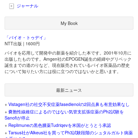
ジャーナル
My Book
「バイオ・トゥデイ」
NTT出版 | 1600円
バイオを応用して開発中の新薬を紹介した本です。2001年10月に
出版したものです。Amgen社のEPOGEN誕生の経緯やグリベック
誕生までの道のりなど、現在販売されているバイオ医薬品の歴史
について知りたい方には役に立つのではないかと思います。
最新ニュース
+
Vistagen社の社交不安症薬fasedienolの2回点鼻も有意効果なし
+
嚢胞性線維症によるのではない気管支拡張症薬のPh2試験を
Sanofiが停止
+
Replimuneの黒色腫薬Tudriqevを米国がとうとう承認
+
Tarsus社がAlkeus社を買ってPh3試験段階のシュタルガルト病薬