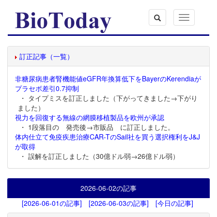
Toggle
navigation
訂正記事（一覧）
非糖尿病患者腎機能値eGFR年換算低下をBayerのKerendiaが
プラセボ差引0.7抑制
・ タイプミスを訂正しました（下がってきました→下がり
ました）
視力を回復する無線の網膜移植製品を欧州が承認
・ 1段落目の 発売後→市販品 に訂正しました。
体内仕立て免疫疾患治療CAR-TのSail社を買う選択権利をJ&J
が取得
・ 誤解を訂正しました（30億ドル弱→26億ドル弱）
2026-06-02
の記事
[2026-06-01の記事]
[2026-06-03の記事]
[今日の記事]