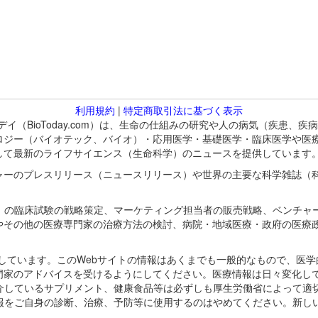
利用規約
|
特定商取引法に基づく表示
バイオトゥデイ（BioToday.com）は、生命の仕組みの研究や人の病気（
ロジー（バイオテック、バイオ）・応用医学・基礎医学・臨床医学や医
して最新のライフサイエンス（生命科学）のニュースを提供しています
ャーのプレスリリース（ニュースリリース）や世界の主要な科学雑誌（
A）の臨床試験の戦略策定、マーケティング担当者の販売戦略、ベンチャ
やその他の医療専門家の治療方法の検討、病院・地域医療・政府の医療
omが保有しています。このWebサイトの情報はあくまでも一般的なもので、
門家のアドバイスを受けるようにしてください。医療情報は日々変化して
紹介しているサプリメント、健康食品等は必ずしも厚生労働省によって適
情報をご自身の診断、治療、予防等に使用するのはやめてください。新し