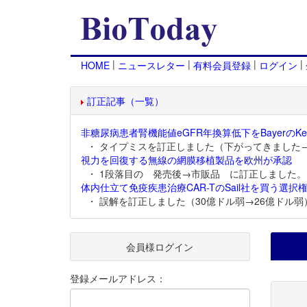
|
|
|
|
HOME
ニュースレター
有料会員登録
ログイン
訂正記事（一覧）
非糖尿病患者腎機能値eGFR年換算低下をBayerのKer
・ タイプミスを訂正しました（下がってきました
視力を回復する無線の網膜移植製品を欧州が承認
・ 1段落目の 発売後→市販品 に訂正しました。
体内仕立て免疫疾患治療CAR-TのSail社を買う選択権
・ 誤解を訂正しました（30億ドル弱→26億ドル弱
会員様ログイン
登録メールアドレス：