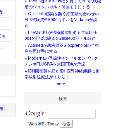
+
Tarsus社がAlkeus社を買ってPh3試験段
階のシュタルガルト病薬を手にする
..
+
C. difficile感染を防ぐ細菌詰め合わせの
Ph3試験資金6000万ドルをVedantaが調
達
+
LifeMind社が移植臓器拒絶予防薬LIFE-
理...
001のPh2試験資金2億6400万ドル調達
+
Actimedが悪液質薬S-oxprenololの全権
..
利を再び手にする
+
Modernaの季節性インフルエンザワク
チンmFLUSIVAを米国FDAが承認
+
IDH阻害薬を経たIDH変異神経膠腫に化
学放射線療法がより効く
more...
検索
事]
Web
BioToday