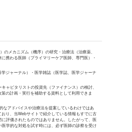
疾患、疾病）のメカニズム（機序）の研究・治療法（治療薬、
療に携わる医師（プライマリーケア医師、専門医）・
。
科学ジャーナル）・医学雑誌（医学誌、医学ジャーナ
ーキャピタリストの投資先（ファイナンス）の検討、
政策の計画・実行を補助する資料として利用できま
医学的なアドバイスや治療法を提案しているわけではあ
おり、当Webサイトで紹介している情報もすでに古
切に評価されたものではありません。したがって、医
い医学的な対処を試す時には、必ず医師の診察を受け