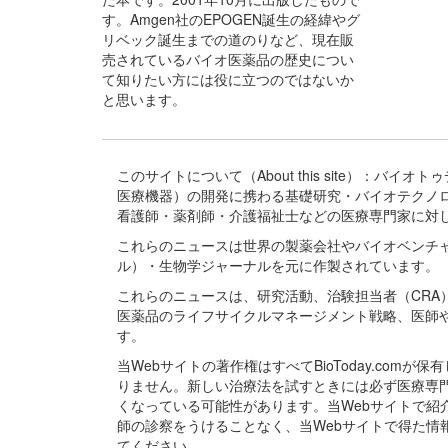
す。Amgen社のEPOGEN誕生の経緯やグ
リベック誕生までの道のりなど、現在販
売されているバイオ医薬品の歴史につい
て知りたい方には役に立つのではないか
と思います。
このサイトについて（About this site）：
医療機器）の開発に携わる基礎研究・バイオテクノ
看護師・薬剤師・介護福祉士などの医療専門家に対
これらのニュースは世界の製薬会社やバイオベンチ
ル）・生物学ジャーナルを元に作製されています。
これらのニュースは、研究活動、治験担当者（CR
医薬品のライフサイクルマネージメント戦略、医師
す。
当Webサイトの著作権はすべてBioToday.c
りません。新しい治療法を試すときには必ず医療専
くなっている可能性があります。当Webサイトで
師の診察をうけることなく、当Webサイトで得た
てください。