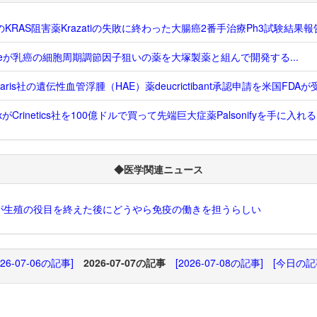
のKRAS阻害薬Krazatiの失敗に終わった大腸癌2番手治療Ph3試験結果報告.
heが乳癌の細胞周期調節因子狙いの薬を大塚製薬と組んで開発する...
rvaris社の遺伝性血管浮腫（HAE）薬deucrictibant承認申請を米国FDAが受
texがCrinetics社を100億ドルで買って先端巨大症薬Palsonifyを手に入れる.
◆医学関連ニュース
が生殖の役目を終えた後にどうやら免疫の働きを担うらしい
026-07-06の記事]
2026-07-07の記事
[2026-07-08の記事]
[今日の記