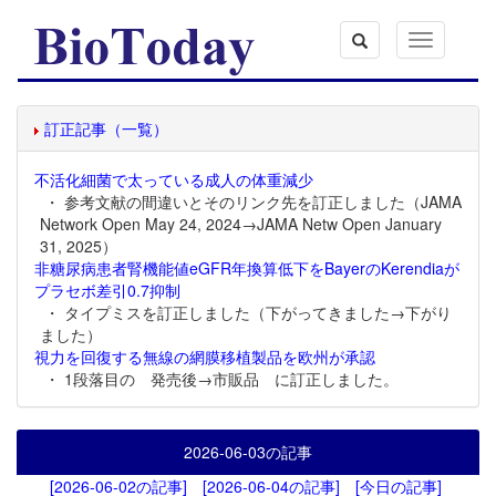
Toggle
navigation
訂正記事（一覧）
不活化細菌で太っている成人の体重減少
・ 参考文献の間違いとそのリンク先を訂正しました（JAMA
Network Open May 24, 2024→JAMA Netw Open January
31, 2025）
非糖尿病患者腎機能値eGFR年換算低下をBayerのKerendiaが
プラセボ差引0.7抑制
・ タイプミスを訂正しました（下がってきました→下がり
ました）
視力を回復する無線の網膜移植製品を欧州が承認
・ 1段落目の 発売後→市販品 に訂正しました。
2026-06-03
の記事
[2026-06-02の記事]
[2026-06-04の記事]
[今日の記事]