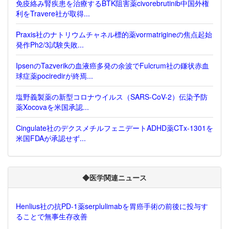
免疫絡み腎疾患を治療するBTK阻害薬civorebrutinib中国外権
利をTravere社が取得...
Praxis社のナトリウムチャネル標的薬vormatrigineの焦点起始
発作Ph2/3試験失敗...
IpsenのTazverikの血液癌多発の余波でFulcrum社の鎌状赤血
球症薬pociredirが終焉...
塩野義製薬の新型コロナウイルス（SARS-CoV-2）伝染予防
薬Xocovaを米国承認...
Cingulate社のデクスメチルフェニデートADHD薬CTx-1301を
米国FDAが承認せず...
◆医学関連ニュース
Henlius社の抗PD-1薬serplulimabを胃癌手術の前後に投与す
ることで無事生存改善