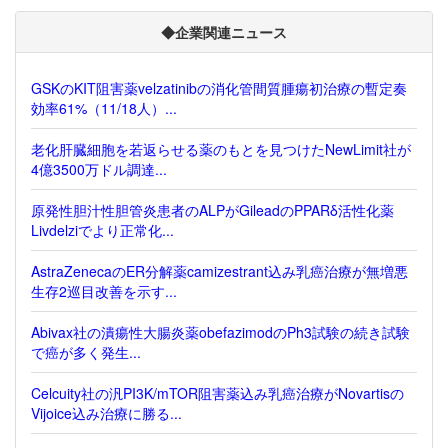
◆企業関連ニュース
GSKのKIT阻害薬velzatinibの消化管間質腫瘍初治療の暫定奏
効率61%（11/18人）...
老化肝臓細胞を若返らせる薬のもとを見つけたNewLimit社が
4億3500万ドル調達...
原発性胆汁性胆管炎患者のALPがGileadのPPARδ活性化薬
Livdelziでより正常化...
AstraZenecaのER分解薬camizestrant込み乳癌治療が無増悪
生存2巡目改善を示す...
Abivax社の潰瘍性大腸炎薬obefazimodのPh3試験の続き試験
で癌が多く発生...
Celcuity社の汎PI3K/mTOR阻害薬込み乳癌治療がNovartisの
Vijoice込み治療に勝る...