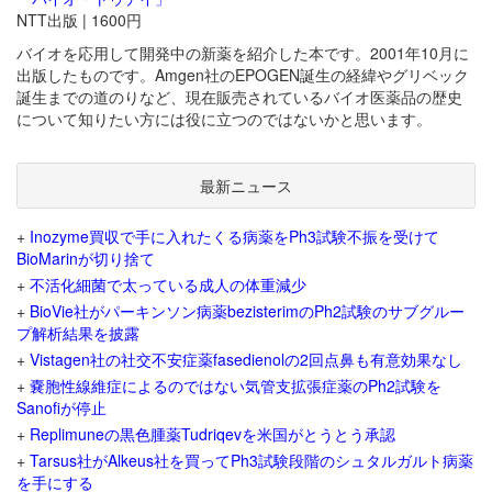
NTT出版 | 1600円
バイオを応用して開発中の新薬を紹介した本です。2001年10月に
出版したものです。Amgen社のEPOGEN誕生の経緯やグリベック
誕生までの道のりなど、現在販売されているバイオ医薬品の歴史
について知りたい方には役に立つのではないかと思います。
最新ニュース
+
Inozyme買収で手に入れたくる病薬をPh3試験不振を受けて
BioMarinが切り捨て
+
不活化細菌で太っている成人の体重減少
+
BioVie社がパーキンソン病薬bezisterimのPh2試験のサブグルー
プ解析結果を披露
+
Vistagen社の社交不安症薬fasedienolの2回点鼻も有意効果なし
+
嚢胞性線維症によるのではない気管支拡張症薬のPh2試験を
Sanofiが停止
+
Replimuneの黒色腫薬Tudriqevを米国がとうとう承認
+
Tarsus社がAlkeus社を買ってPh3試験段階のシュタルガルト病薬
を手にする