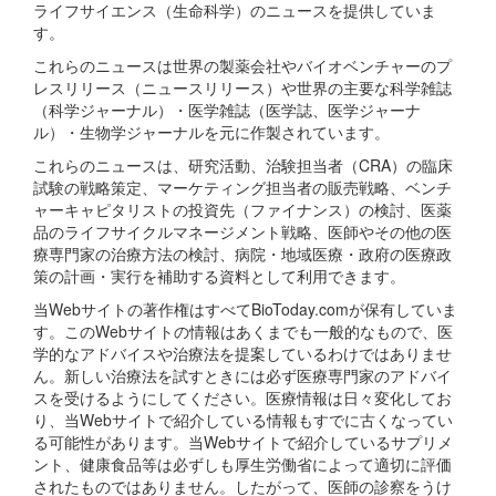
ライフサイエンス（生命科学）のニュースを提供していま
す。
これらのニュースは世界の製薬会社やバイオベンチャーのプ
レスリリース（ニュースリリース）や世界の主要な科学雑誌
（科学ジャーナル）・医学雑誌（医学誌、医学ジャーナ
ル）・生物学ジャーナルを元に作製されています。
これらのニュースは、研究活動、治験担当者（CRA）の臨床
試験の戦略策定、マーケティング担当者の販売戦略、ベンチ
ャーキャピタリストの投資先（ファイナンス）の検討、医薬
品のライフサイクルマネージメント戦略、医師やその他の医
療専門家の治療方法の検討、病院・地域医療・政府の医療政
策の計画・実行を補助する資料として利用できます。
当Webサイトの著作権はすべてBioToday.comが保有していま
す。このWebサイトの情報はあくまでも一般的なもので、医
学的なアドバイスや治療法を提案しているわけではありませ
ん。新しい治療法を試すときには必ず医療専門家のアドバイ
スを受けるようにしてください。医療情報は日々変化してお
り、当Webサイトで紹介している情報もすでに古くなってい
る可能性があります。当Webサイトで紹介しているサプリメ
ント、健康食品等は必ずしも厚生労働省によって適切に評価
されたものではありません。したがって、医師の診察をうけ