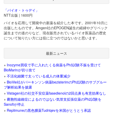
「バイオ・トゥデイ」
NTT出版 | 1600円
バイオを応用して開発中の新薬を紹介した本です。2001年10月に
出版したものです。Amgen社のEPOGEN誕生の経緯やグリベック
誕生までの道のりなど、現在販売されているバイオ医薬品の歴史
について知りたい方には役に立つのではないかと思います。
最新ニュース
+
Inozyme買収で手に入れたくる病薬をPh3試験不振を受けて
BioMarinが切り捨て
+
不活化細菌で太っている成人の体重減少
+
BioVie社がパーキンソン病薬bezisterimのPh2試験のサブグルー
プ解析結果を披露
+
Vistagen社の社交不安症薬fasedienolの2回点鼻も有意効果なし
+
嚢胞性線維症によるのではない気管支拡張症薬のPh2試験を
Sanofiが停止
+
Replimuneの黒色腫薬Tudriqevを米国がとうとう承認