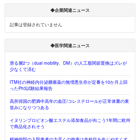
◆企業関連ニュース
記事は登録されていません
◆医学関連ニュース
滑る層2つ（dual mobility、DM）の人工股関節置換はズレが
少なくて済む
ITM社の神経内分泌腫瘍薬の無増悪生存が定番を10か月上回
ったPh3試験結果報告
高所得国の肥満中高年の血圧/コレステロールが正常体重の衆
並みになりつつある
イヌリンプロピオン酸エステル添加食品が向こう1年間に欧州
で商品化されそう
精神病院の入院患者の力尽くの拘束は血栓症を生じやすくす