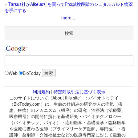
+
Tarsus社がAlkeus社を買ってPh3試験段階のシュタルガルト病薬
を手にする
more...
検索
Web
BioToday
利用規約
|
特定商取引法に基づく表示
このサイトについて（About this site）：バイオトゥデイ
（BioToday.com）は、生命の仕組みの研究や人の病気（疾
患、疾病）のメカニズム（機序）の研究・治療法（治療薬、
医療機器）の開発に携わる基礎研究・バイオテクノロジー
（バイオテック、バイオ）・応用医学・基礎医学・臨床医学
や医療に携わる医師（プライマリーケア医師、専門医）・看
護師・薬剤師・介護福祉士などの医療専門家に対して最新の