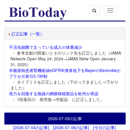
Toggle
navigation
訂正記事（一覧）
不活化細菌で太っている成人の体重減少
・ 参考文献の間違いとそのリンク先を訂正しました（JAMA
Network Open May 24, 2024→JAMA Netw Open January
31, 2025）
非糖尿病患者腎機能値eGFR年換算低下をBayerのKerendiaが
プラセボ差引0.7抑制
・ タイプミスを訂正しました（下がってきました→下がり
ました）
視力を回復する無線の網膜移植製品を欧州が承認
・ 1段落目の 発売後→市販品 に訂正しました。
2026-07-05
の記事
[2026-07-04の記事]
[2026-07-06の記事]
[今日の記事]