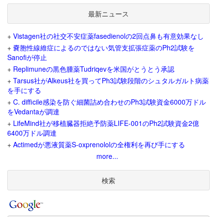
最新ニュース
+
Vistagen社の社交不安症薬fasedienolの2回点鼻も有意効果なし
+
嚢胞性線維症によるのではない気管支拡張症薬のPh2試験を
Sanofiが停止
+
Replimuneの黒色腫薬Tudriqevを米国がとうとう承認
+
Tarsus社がAlkeus社を買ってPh3試験段階のシュタルガルト病薬
を手にする
+
C. difficile感染を防ぐ細菌詰め合わせのPh3試験資金6000万ドル
をVedantaが調達
+
LifeMind社が移植臓器拒絶予防薬LIFE-001のPh2試験資金2億
6400万ドル調達
+
Actimedが悪液質薬S-oxprenololの全権利を再び手にする
more...
検索