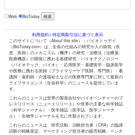
Web
BioToday
利用規約
|
特定商取引法に基づく表示
このサイトについて（About this site）：バイオトゥデイ
（BioToday.com）は、生命の仕組みの研究や人の病気（疾
患、疾病）のメカニズム（機序）の研究・治療法（治療薬、
医療機器）の開発に携わる基礎研究・バイオテクノロジー
（バイオテック、バイオ）・応用医学・基礎医学・臨床医学
や医療に携わる医師（プライマリーケア医師、専門医）・看
護師・薬剤師・介護福祉士などの医療専門家に対して最新の
ライフサイエンス（生命科学）のニュースを提供していま
す。
これらのニュースは世界の製薬会社やバイオベンチャーのプ
レスリリース（ニュースリリース）や世界の主要な科学雑誌
（科学ジャーナル）・医学雑誌（医学誌、医学ジャーナ
ル）・生物学ジャーナルを元に作製されています。
これらのニュースは、研究活動、治験担当者（CRA）の臨床
試験の戦略策定、マーケティング担当者の販売戦略、ベンチ