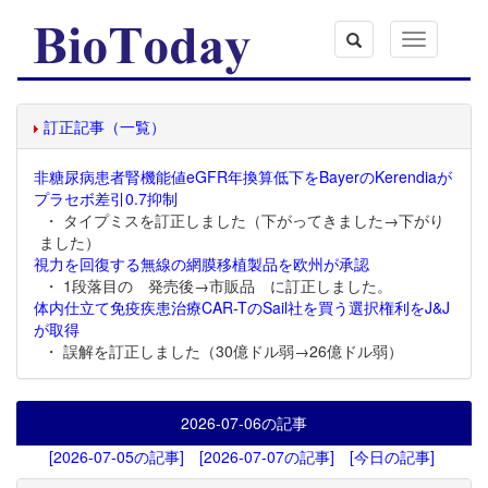
Toggle
navigation
訂正記事（一覧）
非糖尿病患者腎機能値eGFR年換算低下をBayerのKerendiaが
プラセボ差引0.7抑制
・ タイプミスを訂正しました（下がってきました→下がり
ました）
視力を回復する無線の網膜移植製品を欧州が承認
・ 1段落目の 発売後→市販品 に訂正しました。
体内仕立て免疫疾患治療CAR-TのSail社を買う選択権利をJ&J
が取得
・ 誤解を訂正しました（30億ドル弱→26億ドル弱）
2026-07-06
の記事
[2026-07-05の記事]
[2026-07-07の記事]
[今日の記事]