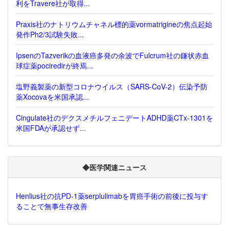
利をTravere社が取得...
Praxis社のナトリウムチャネル標的薬vormatrigineの焦点起始
発作Ph2/3試験失敗...
IpsenのTazverikの血液癌多発の余波でFulcrum社の鎌状赤血
球症薬pociredirが終焉...
塩野義製薬の新型コロナウイルス（SARS-CoV-2）伝染予防
薬Xocovaを米国承認...
Cingulate社のデクスメチルフェニデートADHD薬CTx-1301を
米国FDAが承認せず...
◆医学関連ニュース
Henlius社の抗PD-1薬serplulimabを胃癌手術の前後に投与す
ることで無事生存改善