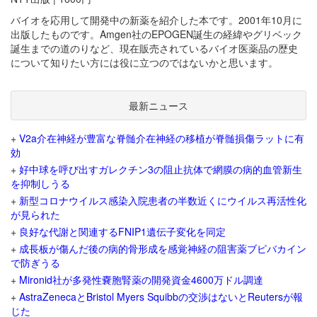
バイオを応用して開発中の新薬を紹介した本です。2001年10月に
出版したものです。Amgen社のEPOGEN誕生の経緯やグリベック
誕生までの道のりなど、現在販売されているバイオ医薬品の歴史
について知りたい方には役に立つのではないかと思います。
最新ニュース
+
V2a介在神経が豊富な脊髄介在神経の移植が脊髄損傷ラットに有
効
+
好中球を呼び出すガレクチン3の阻止抗体で網膜の病的血管新生
を抑制しうる
+
新型コロナウイルス感染入院患者の半数近くにウイルス再活性化
が見られた
+
良好な代謝と関連するFNIP1遺伝子変化を同定
+
成長板が傷んだ後の病的骨形成を感覚神経の阻害薬ブピバカイン
で防ぎうる
+
Mironid社が多発性嚢胞腎薬の開発資金4600万ドル調達
+
AstraZenecaとBristol Myers Squibbの交渉はないとReutersが報
じた