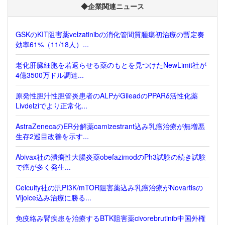
◆企業関連ニュース
GSKのKIT阻害薬velzatinibの消化管間質腫瘍初治療の暫定奏
効率61%（11/18人）...
老化肝臓細胞を若返らせる薬のもとを見つけたNewLimit社が
4億3500万ドル調達...
原発性胆汁性胆管炎患者のALPがGileadのPPARδ活性化薬
Livdelziでより正常化...
AstraZenecaのER分解薬camizestrant込み乳癌治療が無増悪
生存2巡目改善を示す...
Abivax社の潰瘍性大腸炎薬obefazimodのPh3試験の続き試験
で癌が多く発生...
Celcuity社の汎PI3K/mTOR阻害薬込み乳癌治療がNovartisの
Vijoice込み治療に勝る...
免疫絡み腎疾患を治療するBTK阻害薬civorebrutinib中国外権