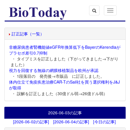
Toggle
navigation
訂正記事（一覧）
非糖尿病患者腎機能値eGFR年換算低下をBayerのKerendiaが
プラセボ差引0.7抑制
・ タイプミスを訂正しました（下がってきました→下がり
ました）
視力を回復する無線の網膜移植製品を欧州が承認
・ 1段落目の 発売後→市販品 に訂正しました。
体内仕立て免疫疾患治療CAR-TのSail社を買う選択権利をJ&J
が取得
・ 誤解を訂正しました（30億ドル弱→26億ドル弱）
2026-06-03
の記事
[2026-06-02の記事]
[2026-06-04の記事]
[今日の記事]