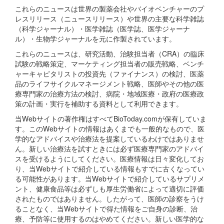
これらのニュースは世界の製薬会社やバイオベンチャーのプ
レスリリース（ニュースリリース）や世界の主要な科学雑誌
（科学ジャーナル）・医学雑誌（医学誌、医学ジャーナ
ル）・生物学ジャーナルを元に作製されています。
これらのニュースは、研究活動、治験担当者（CRA）の臨床
試験の戦略策定、マーケティング担当者の販売戦略、ベンチ
ャーキャピタリストの投資先（ファイナンス）の検討、医薬
品のライフサイクルマネージメント戦略、医師やその他の医
療専門家の治療方法の検討、病院・地域医療・政府の医療政
策の計画・実行を補助する資料として利用できます。
当Webサイトの著作権はすべてBioToday.comが保有していま
す。このWebサイトの情報はあくまでも一般的なもので、医
学的なアドバイスや治療法を提案しているわけではありませ
ん。新しい治療法を試すときには必ず医療専門家のアドバイ
スを受けるようにしてください。医療情報は日々変化してお
り、当Webサイトで紹介している情報もすでに古くなってい
る可能性があります。当Webサイトで紹介しているサプリメ
ント、健康食品等は必ずしも厚生労働省によって適切に評価
されたものではありません。したがって、医師の診察をうけ
ることなく、当Webサイトで得た情報をご自身の診断、治
療、予防等に使用するのはやめてください。新しい医学的な