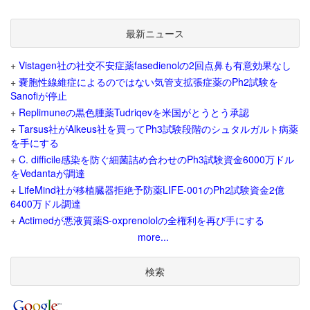
最新ニュース
+
Vistagen社の社交不安症薬fasedienolの2回点鼻も有意効果なし
+
嚢胞性線維症によるのではない気管支拡張症薬のPh2試験を
Sanofiが停止
+
Replimuneの黒色腫薬Tudriqevを米国がとうとう承認
+
Tarsus社がAlkeus社を買ってPh3試験段階のシュタルガルト病薬
を手にする
+
C. difficile感染を防ぐ細菌詰め合わせのPh3試験資金6000万ドル
をVedantaが調達
+
LifeMind社が移植臓器拒絶予防薬LIFE-001のPh2試験資金2億
6400万ドル調達
+
Actimedが悪液質薬S-oxprenololの全権利を再び手にする
more...
検索