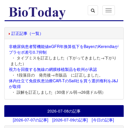
Toggle
navigation
訂正記事（一覧）
非糖尿病患者腎機能値eGFR年換算低下をBayerのKerendiaが
プラセボ差引0.7抑制
・ タイプミスを訂正しました（下がってきました→下がり
ました）
視力を回復する無線の網膜移植製品を欧州が承認
・ 1段落目の 発売後→市販品 に訂正しました。
体内仕立て免疫疾患治療CAR-TのSail社を買う選択権利をJ&J
が取得
・ 誤解を訂正しました（30億ドル弱→26億ドル弱）
2026-07-08
の記事
[2026-07-07の記事]
[2026-07-09の記事]
[今日の記事]