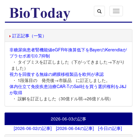
Toggle
navigation
訂正記事（一覧）
非糖尿病患者腎機能値eGFR年換算低下をBayerのKerendiaが
プラセボ差引0.7抑制
・ タイプミスを訂正しました（下がってきました→下がり
ました）
視力を回復する無線の網膜移植製品を欧州が承認
・ 1段落目の 発売後→市販品 に訂正しました。
体内仕立て免疫疾患治療CAR-TのSail社を買う選択権利をJ&J
が取得
・ 誤解を訂正しました（30億ドル弱→26億ドル弱）
2026-06-03
の記事
[2026-06-02の記事]
[2026-06-04の記事]
[今日の記事]