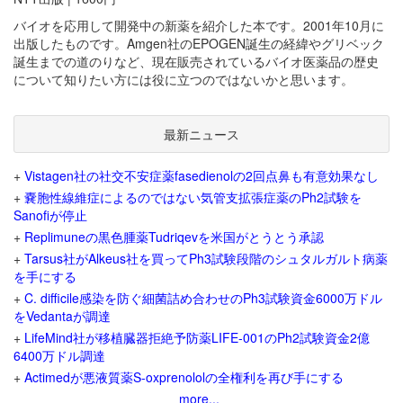
バイオを応用して開発中の新薬を紹介した本です。2001年10月に
出版したものです。Amgen社のEPOGEN誕生の経緯やグリベック
誕生までの道のりなど、現在販売されているバイオ医薬品の歴史
について知りたい方には役に立つのではないかと思います。
最新ニュース
+
Vistagen社の社交不安症薬fasedienolの2回点鼻も有意効果なし
+
嚢胞性線維症によるのではない気管支拡張症薬のPh2試験を
Sanofiが停止
+
Replimuneの黒色腫薬Tudriqevを米国がとうとう承認
+
Tarsus社がAlkeus社を買ってPh3試験段階のシュタルガルト病薬
を手にする
+
C. difficile感染を防ぐ細菌詰め合わせのPh3試験資金6000万ドル
をVedantaが調達
+
LifeMind社が移植臓器拒絶予防薬LIFE-001のPh2試験資金2億
6400万ドル調達
+
Actimedが悪液質薬S-oxprenololの全権利を再び手にする
more...