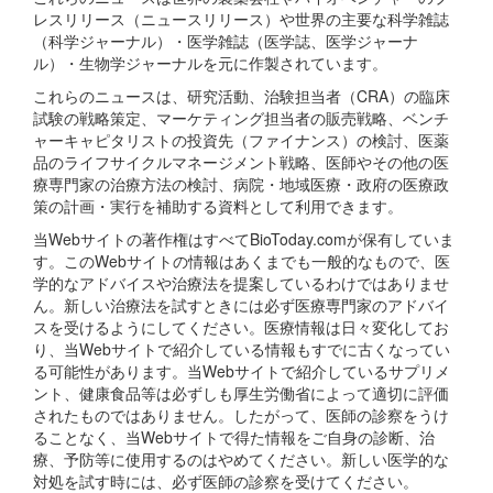
レスリリース（ニュースリリース）や世界の主要な科学雑誌
（科学ジャーナル）・医学雑誌（医学誌、医学ジャーナ
ル）・生物学ジャーナルを元に作製されています。
これらのニュースは、研究活動、治験担当者（CRA）の臨床
試験の戦略策定、マーケティング担当者の販売戦略、ベンチ
ャーキャピタリストの投資先（ファイナンス）の検討、医薬
品のライフサイクルマネージメント戦略、医師やその他の医
療専門家の治療方法の検討、病院・地域医療・政府の医療政
策の計画・実行を補助する資料として利用できます。
当Webサイトの著作権はすべてBioToday.comが保有していま
す。このWebサイトの情報はあくまでも一般的なもので、医
学的なアドバイスや治療法を提案しているわけではありませ
ん。新しい治療法を試すときには必ず医療専門家のアドバイ
スを受けるようにしてください。医療情報は日々変化してお
り、当Webサイトで紹介している情報もすでに古くなってい
る可能性があります。当Webサイトで紹介しているサプリメ
ント、健康食品等は必ずしも厚生労働省によって適切に評価
されたものではありません。したがって、医師の診察をうけ
ることなく、当Webサイトで得た情報をご自身の診断、治
療、予防等に使用するのはやめてください。新しい医学的な
対処を試す時には、必ず医師の診察を受けてください。