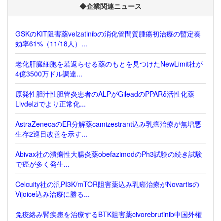
◆企業関連ニュース
GSKのKIT阻害薬velzatinibの消化管間質腫瘍初治療の暫定奏
効率61%（11/18人）...
老化肝臓細胞を若返らせる薬のもとを見つけたNewLimit社が
4億3500万ドル調達...
原発性胆汁性胆管炎患者のALPがGileadのPPARδ活性化薬
Livdelziでより正常化...
AstraZenecaのER分解薬camizestrant込み乳癌治療が無増悪
生存2巡目改善を示す...
Abivax社の潰瘍性大腸炎薬obefazimodのPh3試験の続き試験
で癌が多く発生...
Celcuity社の汎PI3K/mTOR阻害薬込み乳癌治療がNovartisの
Vijoice込み治療に勝る...
免疫絡み腎疾患を治療するBTK阻害薬civorebrutinib中国外権