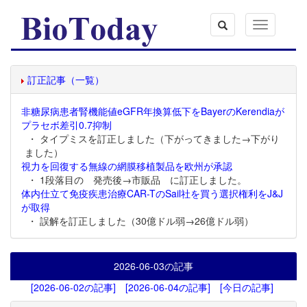
Toggle
navigation
訂正記事（一覧）
非糖尿病患者腎機能値eGFR年換算低下をBayerのKerendiaが
プラセボ差引0.7抑制
・ タイプミスを訂正しました（下がってきました→下がり
ました）
視力を回復する無線の網膜移植製品を欧州が承認
・ 1段落目の 発売後→市販品 に訂正しました。
体内仕立て免疫疾患治療CAR-TのSail社を買う選択権利をJ&J
が取得
・ 誤解を訂正しました（30億ドル弱→26億ドル弱）
2026-06-03
の記事
[2026-06-02の記事]
[2026-06-04の記事]
[今日の記事]