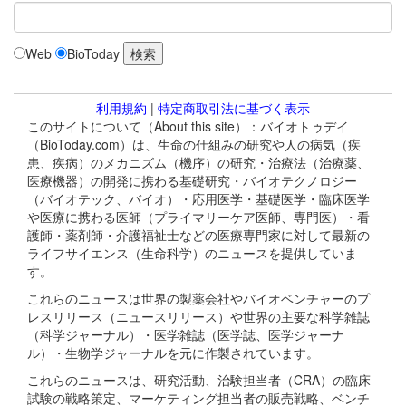
Web
BioToday
利用規約
|
特定商取引法に基づく表示
このサイトについて（About this site）：バイオトゥデイ
（BioToday.com）は、生命の仕組みの研究や人の病気（疾
患、疾病）のメカニズム（機序）の研究・治療法（治療薬、
医療機器）の開発に携わる基礎研究・バイオテクノロジー
（バイオテック、バイオ）・応用医学・基礎医学・臨床医学
や医療に携わる医師（プライマリーケア医師、専門医）・看
護師・薬剤師・介護福祉士などの医療専門家に対して最新の
ライフサイエンス（生命科学）のニュースを提供していま
す。
これらのニュースは世界の製薬会社やバイオベンチャーのプ
レスリリース（ニュースリリース）や世界の主要な科学雑誌
（科学ジャーナル）・医学雑誌（医学誌、医学ジャーナ
ル）・生物学ジャーナルを元に作製されています。
これらのニュースは、研究活動、治験担当者（CRA）の臨床
試験の戦略策定、マーケティング担当者の販売戦略、ベンチ