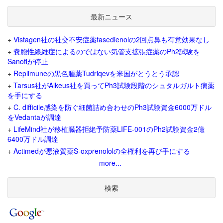
最新ニュース
+
Vistagen社の社交不安症薬fasedienolの2回点鼻も有意効果なし
+
嚢胞性線維症によるのではない気管支拡張症薬のPh2試験を
Sanofiが停止
+
Replimuneの黒色腫薬Tudriqevを米国がとうとう承認
+
Tarsus社がAlkeus社を買ってPh3試験段階のシュタルガルト病薬
を手にする
+
C. difficile感染を防ぐ細菌詰め合わせのPh3試験資金6000万ドル
をVedantaが調達
+
LifeMind社が移植臓器拒絶予防薬LIFE-001のPh2試験資金2億
6400万ドル調達
+
Actimedが悪液質薬S-oxprenololの全権利を再び手にする
more...
検索