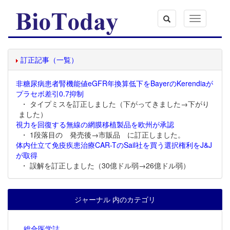
Toggle
navigation
訂正記事（一覧）
非糖尿病患者腎機能値eGFR年換算低下をBayerのKerendiaが
プラセボ差引0.7抑制
・ タイプミスを訂正しました（下がってきました→下がり
ました）
視力を回復する無線の網膜移植製品を欧州が承認
・ 1段落目の 発売後→市販品 に訂正しました。
体内仕立て免疫疾患治療CAR-TのSail社を買う選択権利をJ&J
が取得
・ 誤解を訂正しました（30億ドル弱→26億ドル弱）
ジャーナル 内のカテゴリ
総合医学誌