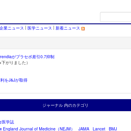
|
|
企業ニュース
医学ニュース
新着ニュース
endiaがプラセボ差引0.7抑制
→下がりました）
利をJ&Jが取得
）
ジャーナル 内のカテゴリ
合医学誌
w England Journal of Medicine（NEJM）
JAMA
Lancet
BMJ