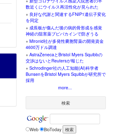
+
新型コロナウイルス感染入院患者の半
数近くにウイルス再活性化が見られた
+
良好な代謝と関連するFNIP1遺伝子変化
を同定
+
成長板が傷んだ後の病的骨形成を感覚
神経の阻害薬ブピバカインで防ぎうる
+
Mironid社が多発性嚢胞腎薬の開発資金
4600万ドル調達
+
AstraZenecaとBristol Myers Squibbの
交渉はないとReutersが報じた
+
Schrodinger社の人工知能(AI)科学者
BunsenをBristol Myers Squibbが研究所で
採用
more...
検索
Web
BioToday