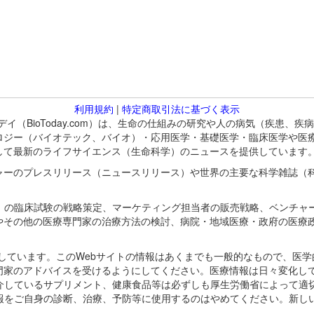
利用規約
|
特定商取引法に基づく表示
バイオトゥデイ（BioToday.com）は、生命の仕組みの研究や人の病気（
ロジー（バイオテック、バイオ）・応用医学・基礎医学・臨床医学や医
して最新のライフサイエンス（生命科学）のニュースを提供しています
ャーのプレスリリース（ニュースリリース）や世界の主要な科学雑誌（
A）の臨床試験の戦略策定、マーケティング担当者の販売戦略、ベンチャ
やその他の医療専門家の治療方法の検討、病院・地域医療・政府の医療
omが保有しています。このWebサイトの情報はあくまでも一般的なもので、
門家のアドバイスを受けるようにしてください。医療情報は日々変化して
紹介しているサプリメント、健康食品等は必ずしも厚生労働省によって適
情報をご自身の診断、治療、予防等に使用するのはやめてください。新し