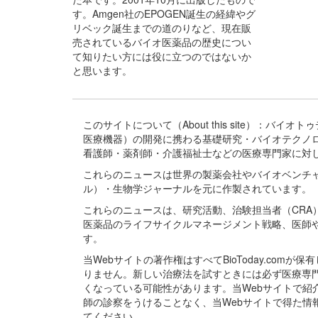
す。Amgen社のEPOGEN誕生の経緯やグ
リベック誕生までの道のりなど、現在販
売されているバイオ医薬品の歴史につい
て知りたい方には役に立つのではないか
と思います。
このサイトについて（About this site）：
医療機器）の開発に携わる基礎研究・バイオテクノ
看護師・薬剤師・介護福祉士などの医療専門家に対
これらのニュースは世界の製薬会社やバイオベンチ
ル）・生物学ジャーナルを元に作製されています。
これらのニュースは、研究活動、治験担当者（CR
医薬品のライフサイクルマネージメント戦略、医師
す。
当Webサイトの著作権はすべてBioToday.c
りません。新しい治療法を試すときには必ず医療専
くなっている可能性があります。当Webサイトで
師の診察をうけることなく、当Webサイトで得た
てください。