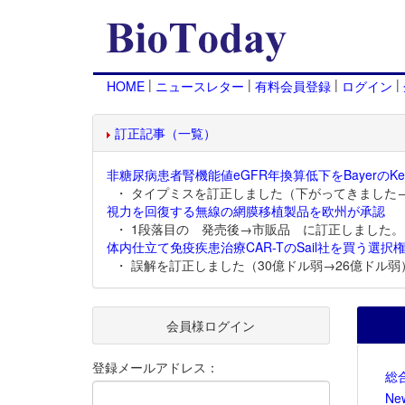
|
|
|
|
HOME
ニュースレター
有料会員登録
ログイン
訂正記事（一覧）
非糖尿病患者腎機能値eGFR年換算低下をBayerのKer
・ タイプミスを訂正しました（下がってきました
視力を回復する無線の網膜移植製品を欧州が承認
・ 1段落目の 発売後→市販品 に訂正しました。
体内仕立て免疫疾患治療CAR-TのSail社を買う選択権
・ 誤解を訂正しました（30億ドル弱→26億ドル弱
会員様ログイン
登録メールアドレス：
総
Ne