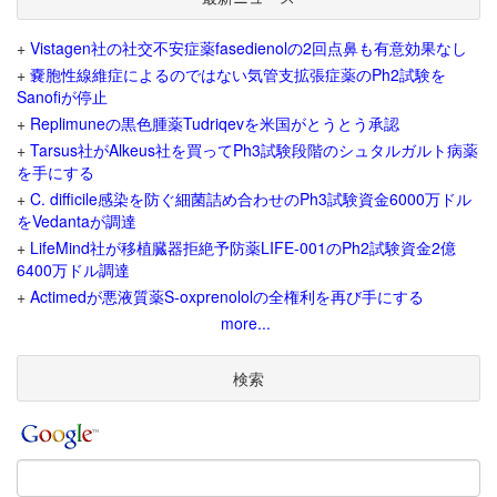
+
Vistagen社の社交不安症薬fasedienolの2回点鼻も有意効果なし
+
嚢胞性線維症によるのではない気管支拡張症薬のPh2試験を
Sanofiが停止
+
Replimuneの黒色腫薬Tudriqevを米国がとうとう承認
+
Tarsus社がAlkeus社を買ってPh3試験段階のシュタルガルト病薬
を手にする
+
C. difficile感染を防ぐ細菌詰め合わせのPh3試験資金6000万ドル
をVedantaが調達
+
LifeMind社が移植臓器拒絶予防薬LIFE-001のPh2試験資金2億
6400万ドル調達
+
Actimedが悪液質薬S-oxprenololの全権利を再び手にする
more...
検索