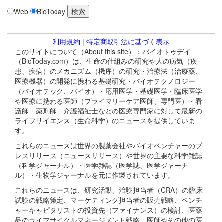
Web
BioToday
利用規約
|
特定商取引法に基づく表示
このサイトについて（About this site）：バイオトゥデイ
（BioToday.com）は、生命の仕組みの研究や人の病気（疾
患、疾病）のメカニズム（機序）の研究・治療法（治療薬、
医療機器）の開発に携わる基礎研究・バイオテクノロジー
（バイオテック、バイオ）・応用医学・基礎医学・臨床医学
や医療に携わる医師（プライマリーケア医師、専門医）・看
護師・薬剤師・介護福祉士などの医療専門家に対して最新の
ライフサイエンス（生命科学）のニュースを提供していま
す。
これらのニュースは世界の製薬会社やバイオベンチャーのプ
レスリリース（ニュースリリース）や世界の主要な科学雑誌
（科学ジャーナル）・医学雑誌（医学誌、医学ジャーナ
ル）・生物学ジャーナルを元に作製されています。
これらのニュースは、研究活動、治験担当者（CRA）の臨床
試験の戦略策定、マーケティング担当者の販売戦略、ベンチ
ャーキャピタリストの投資先（ファイナンス）の検討、医薬
品のライフサイクルマネージメント戦略、医師やその他の医