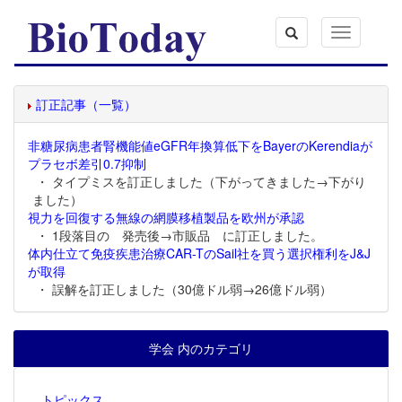
Toggle
navigation
訂正記事（一覧）
非糖尿病患者腎機能値eGFR年換算低下をBayerのKerendiaが
プラセボ差引0.7抑制
・ タイプミスを訂正しました（下がってきました→下がり
ました）
視力を回復する無線の網膜移植製品を欧州が承認
・ 1段落目の 発売後→市販品 に訂正しました。
体内仕立て免疫疾患治療CAR-TのSail社を買う選択権利をJ&J
が取得
・ 誤解を訂正しました（30億ドル弱→26億ドル弱）
学会 内のカテゴリ
トピックス