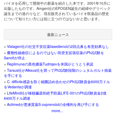
バイオを応用して開発中の新薬を紹介した本です。2001年10月に
出版したものです。Amgen社のEPOGEN誕生の経緯やグリベック
誕生までの道のりなど、現在販売されているバイオ医薬品の歴史
について知りたい方には役に立つのではないかと思います。
最新ニュース
+
Vistagen社の社交不安症薬fasedienolの2回点鼻も有意効果なし
+
嚢胞性線維症によるのではない気管支拡張症薬のPh2試験を
Sanofiが停止
+
Replimuneの黒色腫薬Tudriqevを米国がとうとう承認
+
Tarsus社がAlkeus社を買ってPh3試験段階のシュタルガルト病薬
を手にする
+
C. difficile感染を防ぐ細菌詰め合わせのPh3試験資金6000万ドル
をVedantaが調達
+
LifeMind社が移植臓器拒絶予防薬LIFE-001のPh2試験資金2億
6400万ドル調達
+
Actimedが悪液質薬S-oxprenololの全権利を再び手にする
more...