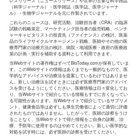
レスリリース（ニュースリリース）や世界の主要な科学雑誌
（科学ジャーナル）・医学雑誌（医学誌、医学ジャーナ
ル）・生物学ジャーナルを元に作製されています。
これらのニュースは、研究活動、治験担当者（CRA）の臨床
試験の戦略策定、マーケティング担当者の販売戦略、ベンチ
ャーキャピタリストの投資先（ファイナンス）の検討、医薬
品のライフサイクルマネージメント戦略、医師やその他の医
療専門家の治療方法の検討、病院・地域医療・政府の医療政
策の計画・実行を補助する資料として利用できます。
当Webサイトの著作権はすべてBioToday.comが保有していま
す。このWebサイトの情報はあくまでも一般的なもので、医
学的なアドバイスや治療法を提案しているわけではありませ
ん。新しい治療法を試すときには必ず医療専門家のアドバイ
スを受けるようにしてください。医療情報は日々変化してお
り、当Webサイトで紹介している情報もすでに古くなってい
る可能性があります。当Webサイトで紹介しているサプリメ
ント、健康食品等は必ずしも厚生労働省によって適切に評価
されたものではありません。したがって、医師の診察をうけ
ることなく、当Webサイトで得た情報をご自身の診断、治
療、予防等に使用するのはやめてください。新しい医学的な
対処を試す時には、必ず医師の診察を受けてください。