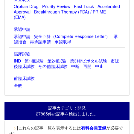
Orphan Drug
Priority Review
Fast Track
Accelerated
Approval
Breakthrough Therapy (FDA) / PRIME
(EMA)
承認申請
承認申請
完全回答（Complete Response Letter）
承
認拒否
再承認申請
承認取得
臨床試験
IND
第1相試験
第2相試験
第3相/ピボタル試験
市販
後臨床試験
その他臨床試験
中断
再開
中止
前臨床試験
全般
記事カテゴリ：開発
27885件の記事を検出しました。
‥>
[これらの記事一覧を表示するには
有料会員登録
が必要で
す]