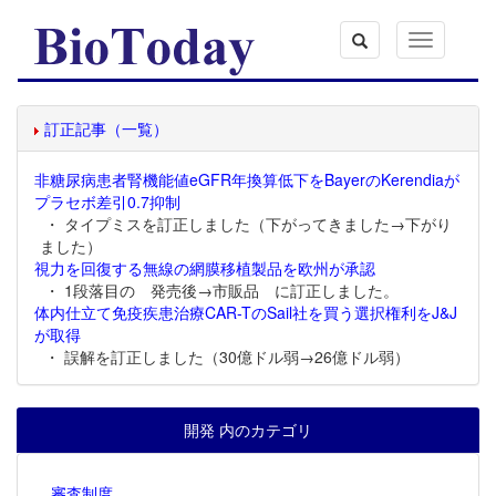
Toggle
navigation
訂正記事（一覧）
非糖尿病患者腎機能値eGFR年換算低下をBayerのKerendiaが
プラセボ差引0.7抑制
・ タイプミスを訂正しました（下がってきました→下がり
ました）
視力を回復する無線の網膜移植製品を欧州が承認
・ 1段落目の 発売後→市販品 に訂正しました。
体内仕立て免疫疾患治療CAR-TのSail社を買う選択権利をJ&J
が取得
・ 誤解を訂正しました（30億ドル弱→26億ドル弱）
開発 内のカテゴリ
審査制度