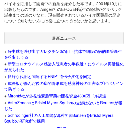
バイオを応用して開発中の新薬を紹介した本です。2001年10月に
出版したものです。Amgen社のEPOGEN誕生の経緯やグリベック
誕生までの道のりなど、現在販売されているバイオ医薬品の歴史
について知りたい方には役に立つのではないかと思います。
最新ニュース
+
好中球を呼び出すガレクチン3の阻止抗体で網膜の病的血管新生
を抑制しうる
+
新型コロナウイルス感染入院患者の半数近くにウイルス再活性化
が見られた
+
良好な代謝と関連するFNIP1遺伝子変化を同定
+
成長板が傷んだ後の病的骨形成を感覚神経の阻害薬ブピバカイン
で防ぎうる
+
Mironid社が多発性嚢胞腎薬の開発資金4600万ドル調達
+
AstraZenecaとBristol Myers Squibbの交渉はないとReutersが報
じた
+
Schrodinger社の人工知能(AI)科学者BunsenをBristol Myers
Squibbが研究所で採用
more...