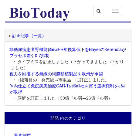
Toggle
navigation
訂正記事（一覧）
非糖尿病患者腎機能値eGFR年換算低下をBayerのKerendiaが
プラセボ差引0.7抑制
・ タイプミスを訂正しました（下がってきました→下がり
ました）
視力を回復する無線の網膜移植製品を欧州が承認
・ 1段落目の 発売後→市販品 に訂正しました。
体内仕立て免疫疾患治療CAR-TのSail社を買う選択権利をJ&J
が取得
・ 誤解を訂正しました（30億ドル弱→26億ドル弱）
開発 内のカテゴリ
審査制度