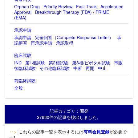
Orphan Drug
Priority Review
Fast Track
Accelerated
Approval
Breakthrough Therapy (FDA) / PRIME
(EMA)
承認申請
承認申請
完全回答（Complete Response Letter）
承
認拒否
再承認申請
承認取得
臨床試験
IND
第1相試験
第2相試験
第3相/ピボタル試験
市販
後臨床試験
その他臨床試験
中断
再開
中止
前臨床試験
全般
記事カテゴリ：開発
27880件の記事を検出しました。
‥>
[これらの記事一覧を表示するには
有料会員登録
が必要で
す]