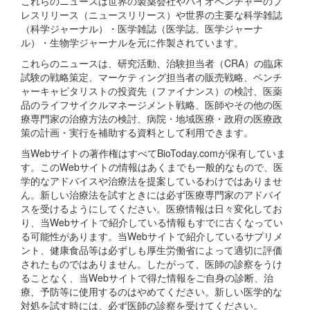
これらのニュースは世界の製薬会社やバイオベンチャーのプ
レスリリース（ニュースリリース）や世界の主要な科学雑誌
（科学ジャーナル）・医学雑誌（医学誌、医学ジャーナ
ル）・生物学ジャーナルを元に作製されています。
これらのニュースは、研究活動、治験担当者（CRA）の臨床
試験の戦略策定、マーケティング担当者の販売戦略、ベンチ
ャーキャピタリストの投資先（ファイナンス）の検討、医薬
品のライフサイクルマネージメント戦略、医師やその他の医
療専門家の治療方法の検討、病院・地域医療・政府の医療政
策の計画・実行を補助する資料として利用できます。
当Webサイトの著作権はすべてBioToday.comが保有していま
す。このWebサイトの情報はあくまでも一般的なもので、医
学的なアドバイスや治療法を提案しているわけではありませ
ん。新しい治療法を試すときには必ず医療専門家のアドバイ
スを受けるようにしてください。医療情報は日々変化してお
り、当Webサイトで紹介している情報もすでに古くなってい
る可能性があります。当Webサイトで紹介しているサプリメ
ント、健康食品等は必ずしも厚生労働省によって適切に評価
されたものではありません。したがって、医師の診察をうけ
ることなく、当Webサイトで得た情報をご自身の診断、治
療、予防等に使用するのはやめてください。新しい医学的な
対処を試す時には、必ず医師の診察を受けてください。