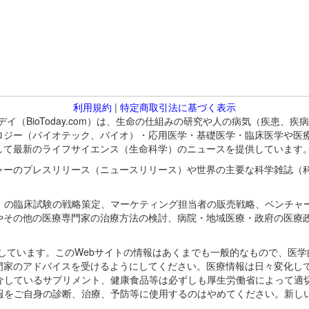
利用規約
|
特定商取引法に基づく表示
バイオトゥデイ（BioToday.com）は、生命の仕組みの研究や人の病気（
ロジー（バイオテック、バイオ）・応用医学・基礎医学・臨床医学や医
して最新のライフサイエンス（生命科学）のニュースを提供しています
ャーのプレスリリース（ニュースリリース）や世界の主要な科学雑誌（
A）の臨床試験の戦略策定、マーケティング担当者の販売戦略、ベンチャ
やその他の医療専門家の治療方法の検討、病院・地域医療・政府の医療
omが保有しています。このWebサイトの情報はあくまでも一般的なもので、
門家のアドバイスを受けるようにしてください。医療情報は日々変化して
紹介しているサプリメント、健康食品等は必ずしも厚生労働省によって適
情報をご自身の診断、治療、予防等に使用するのはやめてください。新し