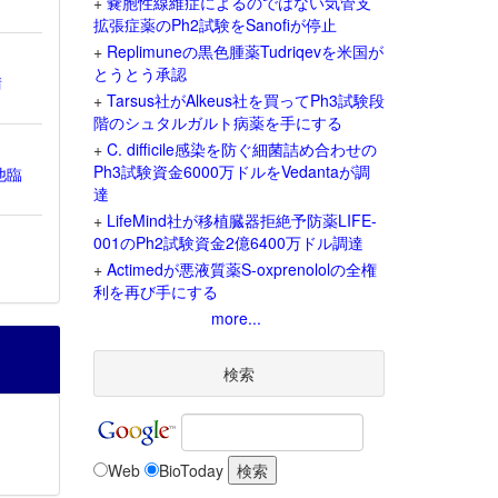
+
嚢胞性線維症によるのではない気管支
拡張症薬のPh2試験をSanofiが停止
+
Replimuneの黒色腫薬Tudriqevを米国が
とうとう承認
請
+
Tarsus社がAlkeus社を買ってPh3試験段
階のシュタルガルト病薬を手にする
+
C. difficile感染を防ぐ細菌詰め合わせの
Ph3試験資金6000万ドルをVedantaが調
他臨
達
+
LifeMind社が移植臓器拒絶予防薬LIFE-
001のPh2試験資金2億6400万ドル調達
+
Actimedが悪液質薬S-oxprenololの全権
利を再び手にする
more...
検索
Web
BioToday