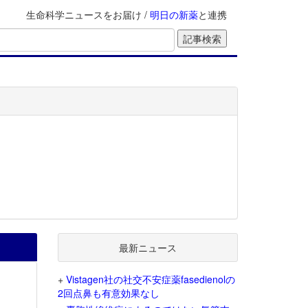
生命科学ニュースをお届け /
明日の新薬
と連携
最新ニュース
+
Vistagen社の社交不安症薬fasedienolの
2回点鼻も有意効果なし