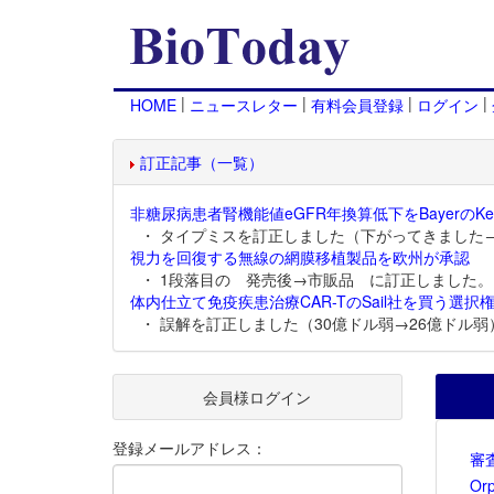
|
|
|
|
HOME
ニュースレター
有料会員登録
ログイン
訂正記事（一覧）
非糖尿病患者腎機能値eGFR年換算低下をBayerのKer
・ タイプミスを訂正しました（下がってきました
視力を回復する無線の網膜移植製品を欧州が承認
・ 1段落目の 発売後→市販品 に訂正しました。
体内仕立て免疫疾患治療CAR-TのSail社を買う選択権
・ 誤解を訂正しました（30億ドル弱→26億ドル弱
会員様ログイン
登録メールアドレス：
審
Or