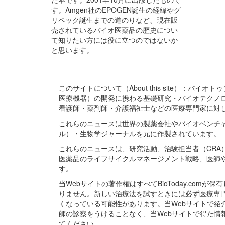
す。Amgen社のEPOGEN誕生の経緯やグ
リベック誕生までの道のりなど、現在販
売されているバイオ医薬品の歴史につい
て知りたい方には役に立つのではないか
と思います。
このサイトについて（About this site）：
医療機器）の開発に携わる基礎研究・バイオテクノ
看護師・薬剤師・介護福祉士などの医療専門家に対
これらのニュースは世界の製薬会社やバイオベンチ
ル）・生物学ジャーナルを元に作製されています。
これらのニュースは、研究活動、治験担当者（CR
医薬品のライフサイクルマネージメント戦略、医師
す。
当Webサイトの著作権はすべてBioToday.c
りません。新しい治療法を試すときには必ず医療専
くなっている可能性があります。当Webサイトで
師の診察をうけることなく、当Webサイトで得た
てください。