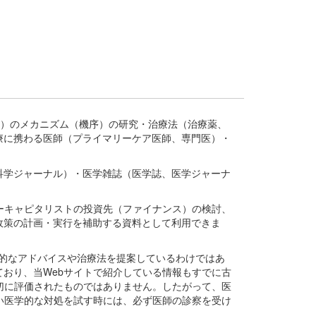
疾患、疾病）のメカニズム（機序）の研究・治療法（治療薬、
療に携わる医師（プライマリーケア医師、専門医）・
。
科学ジャーナル）・医学雑誌（医学誌、医学ジャーナ
ーキャピタリストの投資先（ファイナンス）の検討、
政策の計画・実行を補助する資料として利用できま
医学的なアドバイスや治療法を提案しているわけではあ
おり、当Webサイトで紹介している情報もすでに古
切に評価されたものではありません。したがって、医
い医学的な対処を試す時には、必ず医師の診察を受け