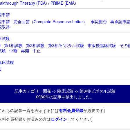
akthrough Therapy (FDA) / PRIME (EMA)
認申請
認申請
完全回答（Complete Response Letter）
承認拒否
再承認申
認取得
床試験
D
第1相試験
第2相試験
第3相/ピボタル試験
市販後臨床試験
その
試験
中断
再開
中止
臨床試験
般
記事カテゴリ：開発 -> 臨床試験 -> 第3相/ピボタル試験
6986件の記事を検出しました。
これらの記事一覧を表示するには
有料会員登録
が必要です]
有料会員登録がお済みの方は
ログイン
してください]