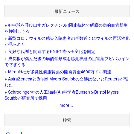
最新ニュース
+
好中球を呼び出すガレクチン3の阻止抗体で網膜の病的血管新生
を抑制しうる
+
新型コロナウイルス感染入院患者の半数近くにウイルス再活性化
が見られた
+
良好な代謝と関連するFNIP1遺伝子変化を同定
+
成長板が傷んだ後の病的骨形成を感覚神経の阻害薬ブピバカイン
で防ぎうる
+
Mironid社が多発性嚢胞腎薬の開発資金4600万ドル調達
+
AstraZenecaとBristol Myers Squibbの交渉はないとReutersが報
じた
+
Schrodinger社の人工知能(AI)科学者BunsenをBristol Myers
Squibbが研究所で採用
more...
検索