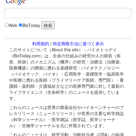
Web
BioToday
利用規約
|
特定商取引法に基づく表示
このサイトについて（About this site）：バイオトゥデイ
（BioToday.com）は、生命の仕組みの研究や人の病気（疾
患、疾病）のメカニズム（機序）の研究・治療法（治療薬、
医療機器）の開発に携わる基礎研究・バイオテクノロジー
（バイオテック、バイオ）・応用医学・基礎医学・臨床医学
や医療に携わる医師（プライマリーケア医師、専門医）・看
護師・薬剤師・介護福祉士などの医療専門家に対して最新の
ライフサイエンス（生命科学）のニュースを提供していま
す。
これらのニュースは世界の製薬会社やバイオベンチャーのプ
レスリリース（ニュースリリース）や世界の主要な科学雑誌
（科学ジャーナル）・医学雑誌（医学誌、医学ジャーナ
ル）・生物学ジャーナルを元に作製されています。
これらのニュースは、研究活動、治験担当者（CRA）の臨床