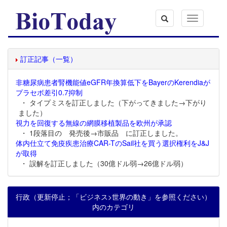
Toggle
navigation
訂正記事（一覧）
非糖尿病患者腎機能値eGFR年換算低下をBayerのKerendiaが
プラセボ差引0.7抑制
・ タイプミスを訂正しました（下がってきました→下がり
ました）
視力を回復する無線の網膜移植製品を欧州が承認
・ 1段落目の 発売後→市販品 に訂正しました。
体内仕立て免疫疾患治療CAR-TのSail社を買う選択権利をJ&J
が取得
・ 誤解を訂正しました（30億ドル弱→26億ドル弱）
行政（更新停止；「ビジネス>世界の動き」を参照ください）
内のカテゴリ