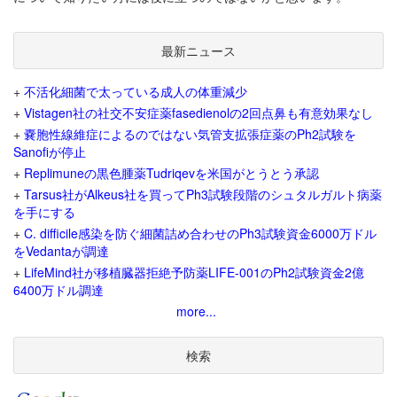
最新ニュース
+
不活化細菌で太っている成人の体重減少
+
Vistagen社の社交不安症薬fasedienolの2回点鼻も有意効果なし
+
嚢胞性線維症によるのではない気管支拡張症薬のPh2試験を
Sanofiが停止
+
Replimuneの黒色腫薬Tudriqevを米国がとうとう承認
+
Tarsus社がAlkeus社を買ってPh3試験段階のシュタルガルト病薬
を手にする
+
C. difficile感染を防ぐ細菌詰め合わせのPh3試験資金6000万ドル
をVedantaが調達
+
LifeMind社が移植臓器拒絶予防薬LIFE-001のPh2試験資金2億
6400万ドル調達
more...
検索