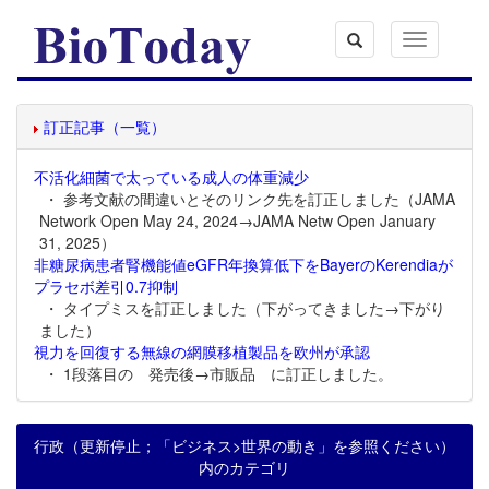
Toggle
navigation
訂正記事（一覧）
不活化細菌で太っている成人の体重減少
・ 参考文献の間違いとそのリンク先を訂正しました（JAMA
Network Open May 24, 2024→JAMA Netw Open January
31, 2025）
非糖尿病患者腎機能値eGFR年換算低下をBayerのKerendiaが
プラセボ差引0.7抑制
・ タイプミスを訂正しました（下がってきました→下がり
ました）
視力を回復する無線の網膜移植製品を欧州が承認
・ 1段落目の 発売後→市販品 に訂正しました。
行政（更新停止；「ビジネス>世界の動き」を参照ください）
内のカテゴリ