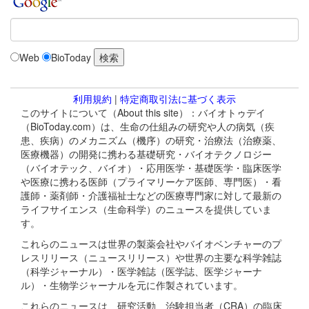
Web
BioToday
利用規約
|
特定商取引法に基づく表示
このサイトについて（About this site）：バイオトゥデイ
（BioToday.com）は、生命の仕組みの研究や人の病気（疾
患、疾病）のメカニズム（機序）の研究・治療法（治療薬、
医療機器）の開発に携わる基礎研究・バイオテクノロジー
（バイオテック、バイオ）・応用医学・基礎医学・臨床医学
や医療に携わる医師（プライマリーケア医師、専門医）・看
護師・薬剤師・介護福祉士などの医療専門家に対して最新の
ライフサイエンス（生命科学）のニュースを提供していま
す。
これらのニュースは世界の製薬会社やバイオベンチャーのプ
レスリリース（ニュースリリース）や世界の主要な科学雑誌
（科学ジャーナル）・医学雑誌（医学誌、医学ジャーナ
ル）・生物学ジャーナルを元に作製されています。
これらのニュースは、研究活動、治験担当者（CRA）の臨床