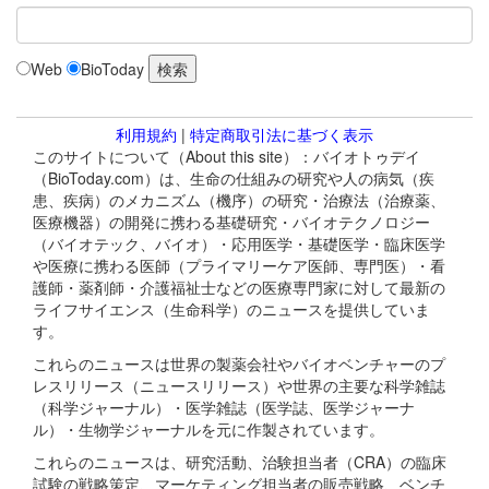
Web
BioToday
利用規約
|
特定商取引法に基づく表示
このサイトについて（About this site）：バイオトゥデイ
（BioToday.com）は、生命の仕組みの研究や人の病気（疾
患、疾病）のメカニズム（機序）の研究・治療法（治療薬、
医療機器）の開発に携わる基礎研究・バイオテクノロジー
（バイオテック、バイオ）・応用医学・基礎医学・臨床医学
や医療に携わる医師（プライマリーケア医師、専門医）・看
護師・薬剤師・介護福祉士などの医療専門家に対して最新の
ライフサイエンス（生命科学）のニュースを提供していま
す。
これらのニュースは世界の製薬会社やバイオベンチャーのプ
レスリリース（ニュースリリース）や世界の主要な科学雑誌
（科学ジャーナル）・医学雑誌（医学誌、医学ジャーナ
ル）・生物学ジャーナルを元に作製されています。
これらのニュースは、研究活動、治験担当者（CRA）の臨床
試験の戦略策定、マーケティング担当者の販売戦略、ベンチ