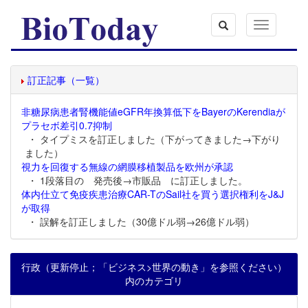
Toggle
navigation
訂正記事（一覧）
非糖尿病患者腎機能値eGFR年換算低下をBayerのKerendiaが
プラセボ差引0.7抑制
・ タイプミスを訂正しました（下がってきました→下がり
ました）
視力を回復する無線の網膜移植製品を欧州が承認
・ 1段落目の 発売後→市販品 に訂正しました。
体内仕立て免疫疾患治療CAR-TのSail社を買う選択権利をJ&J
が取得
・ 誤解を訂正しました（30億ドル弱→26億ドル弱）
行政（更新停止；「ビジネス>世界の動き」を参照ください）
内のカテゴリ