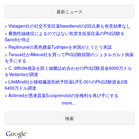
最新ニュース
+
Vistagen社の社交不安症薬fasedienolの2回点鼻も有意効果なし
+
嚢胞性線維症によるのではない気管支拡張症薬のPh2試験を
Sanofiが停止
+
Replimuneの黒色腫薬Tudriqevを米国がとうとう承認
+
Tarsus社がAlkeus社を買ってPh3試験段階のシュタルガルト病薬
を手にする
+
C. difficile感染を防ぐ細菌詰め合わせのPh3試験資金6000万ドル
をVedantaが調達
+
LifeMind社が移植臓器拒絶予防薬LIFE-001のPh2試験資金2億
6400万ドル調達
+
Actimedが悪液質薬S-oxprenololの全権利を再び手にする
more...
検索