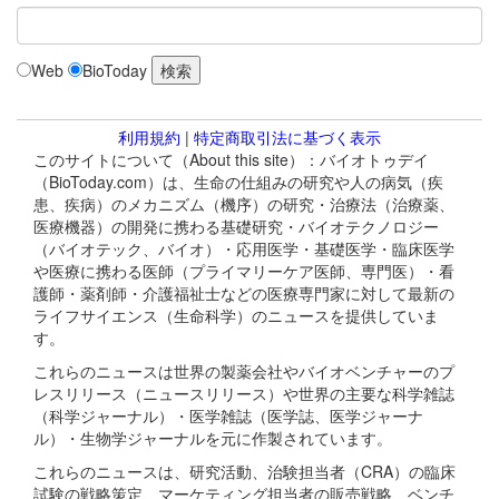
Web
BioToday
利用規約
|
特定商取引法に基づく表示
このサイトについて（About this site）：バイオトゥデイ
（BioToday.com）は、生命の仕組みの研究や人の病気（疾
患、疾病）のメカニズム（機序）の研究・治療法（治療薬、
医療機器）の開発に携わる基礎研究・バイオテクノロジー
（バイオテック、バイオ）・応用医学・基礎医学・臨床医学
や医療に携わる医師（プライマリーケア医師、専門医）・看
護師・薬剤師・介護福祉士などの医療専門家に対して最新の
ライフサイエンス（生命科学）のニュースを提供していま
す。
これらのニュースは世界の製薬会社やバイオベンチャーのプ
レスリリース（ニュースリリース）や世界の主要な科学雑誌
（科学ジャーナル）・医学雑誌（医学誌、医学ジャーナ
ル）・生物学ジャーナルを元に作製されています。
これらのニュースは、研究活動、治験担当者（CRA）の臨床
試験の戦略策定、マーケティング担当者の販売戦略、ベンチ