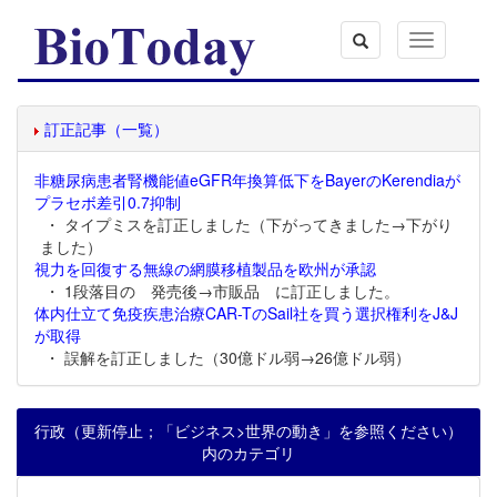
Toggle
navigation
訂正記事（一覧）
非糖尿病患者腎機能値eGFR年換算低下をBayerのKerendiaが
プラセボ差引0.7抑制
・ タイプミスを訂正しました（下がってきました→下がり
ました）
視力を回復する無線の網膜移植製品を欧州が承認
・ 1段落目の 発売後→市販品 に訂正しました。
体内仕立て免疫疾患治療CAR-TのSail社を買う選択権利をJ&J
が取得
・ 誤解を訂正しました（30億ドル弱→26億ドル弱）
行政（更新停止；「ビジネス>世界の動き」を参照ください）
内のカテゴリ