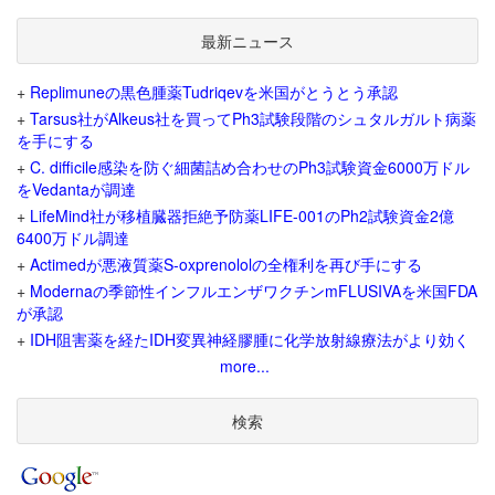
最新ニュース
+
Replimuneの黒色腫薬Tudriqevを米国がとうとう承認
+
Tarsus社がAlkeus社を買ってPh3試験段階のシュタルガルト病薬
を手にする
+
C. difficile感染を防ぐ細菌詰め合わせのPh3試験資金6000万ドル
をVedantaが調達
+
LifeMind社が移植臓器拒絶予防薬LIFE-001のPh2試験資金2億
6400万ドル調達
+
Actimedが悪液質薬S-oxprenololの全権利を再び手にする
+
Modernaの季節性インフルエンザワクチンmFLUSIVAを米国FDA
が承認
+
IDH阻害薬を経たIDH変異神経膠腫に化学放射線療法がより効く
more...
検索