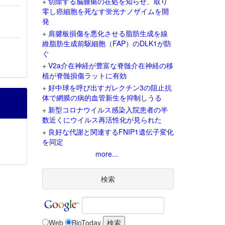
+
切除する脳腫瘍の在処を知らせ、取り
零し癌細胞を死なす蛍光ナノザイムを開
発
+
肩腱板損傷を悪化させる脂肪生成を線
維脂肪生成前駆細胞（FAP）のDLK1が防
ぐ
+
V2a介在神経が豊富な脊髄介在神経の移
植が脊髄損傷ラットに有効
+
好中球を呼び出すガレクチン3の阻止抗
体で網膜の病的血管新生を抑制しうる
+
新型コロナウイルス感染入院患者の半
数近くにウイルス再活性化が見られた
+
良好な代謝と関連するFNIP1遺伝子変化
を同定
more...
検索
Web
BioToday