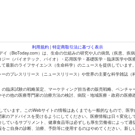
利用規約
|
特定商取引法に基づく表示
バイオトゥデイ（BioToday.com）は、生命の仕組みの研究や人の病気（
ロジー（バイオテック、バイオ）・応用医学・基礎医学・臨床医学や医
して最新のライフサイエンス（生命科学）のニュースを提供しています
ャーのプレスリリース（ニュースリリース）や世界の主要な科学雑誌（
A）の臨床試験の戦略策定、マーケティング担当者の販売戦略、ベンチャ
やその他の医療専門家の治療方法の検討、病院・地域医療・政府の医療
omが保有しています。このWebサイトの情報はあくまでも一般的なもので、
門家のアドバイスを受けるようにしてください。医療情報は日々変化して
紹介しているサプリメント、健康食品等は必ずしも厚生労働省によって適
情報をご自身の診断、治療、予防等に使用するのはやめてください。新し