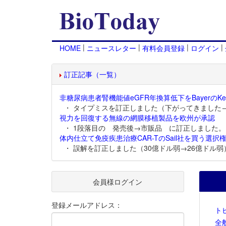
|
|
|
|
HOME
ニュースレター
有料会員登録
ログイン
訂正記事（一覧）
非糖尿病患者腎機能値eGFR年換算低下をBayerのKer
・ タイプミスを訂正しました（下がってきました
視力を回復する無線の網膜移植製品を欧州が承認
・ 1段落目の 発売後→市販品 に訂正しました。
体内仕立て免疫疾患治療CAR-TのSail社を買う選択権
・ 誤解を訂正しました（30億ドル弱→26億ドル弱
会員様ログイン
登録メールアドレス：
ト
全