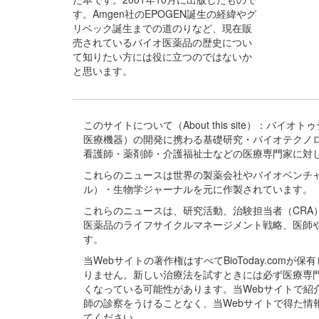
す。Amgen社のEPOGEN誕生の経緯やグ
リベック誕生までの道のりなど、現在販
売されているバイオ医薬品の歴史につい
て知りたい方には役に立つのではないか
と思います。
このサイトについて（About this site）：
医療機器）の開発に携わる基礎研究・バイオテクノ
看護師・薬剤師・介護福祉士などの医療専門家に対
これらのニュースは世界の製薬会社やバイオベンチ
ル）・生物学ジャーナルを元に作製されています。
これらのニュースは、研究活動、治験担当者（CR
医薬品のライフサイクルマネージメント戦略、医師
す。
当Webサイトの著作権はすべてBioToday.c
りません。新しい治療法を試すときには必ず医療専
くなっている可能性があります。当Webサイトで
師の診察をうけることなく、当Webサイトで得た
てください。