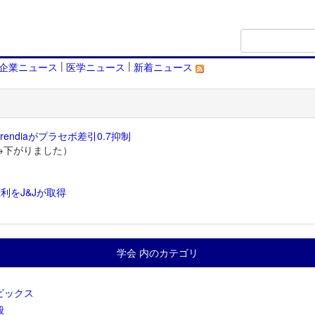
|
|
企業ニュース
医学ニュース
新着ニュース
endiaがプラセボ差引0.7抑制
→下がりました）
利をJ&Jが取得
）
学会 内のカテゴリ
ピックス
般