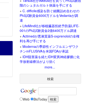
+
Tarsus社がAlkeus社を買ってPh3試験段
階のシュタルガルト病薬を手にする
+
C. difficile感染を防ぐ細菌詰め合わせの
Ph3試験資金6000万ドルをVedantaが調
達
+
LifeMind社が移植臓器拒絶予防薬LIFE-
001のPh2試験資金2億6400万ドル調達
+
Actimedが悪液質薬S-oxprenololの全権
利を再び手にする
+
Modernaの季節性インフルエンザワク
チンmFLUSIVAを米国FDAが承認
+
IDH阻害薬を経たIDH変異神経膠腫に化
学放射線療法がより効く
more...
検索
Web
BioToday