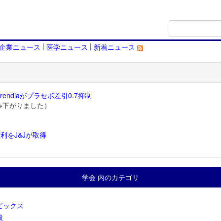
|
|
企業ニュース
医学ニュース
新着ニュース
endiaがプラセボ差引0.7抑制
→下がりました）
利をJ&Jが取得
）
学会 内のカテゴリ
ピックス
般