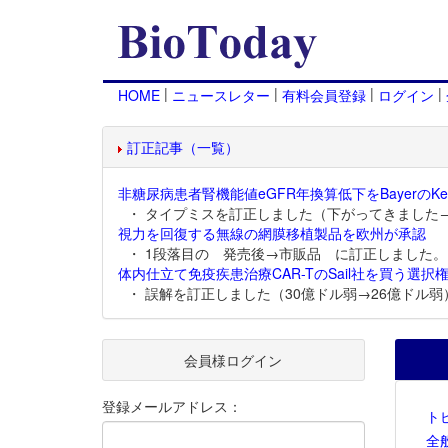
|
|
|
|
HOME
ニュースレター
有料会員登録
ログイン
訂正記事（一覧）
非糖尿病患者腎機能値eGFR年換算低下をBayerのKer
・ タイプミスを訂正しました（下がってきました
視力を回復する無線の網膜移植製品を欧州が承認
・ 1段落目の 発売後→市販品 に訂正しました。
体内仕立て免疫疾患治療CAR-TのSail社を買う選択権
・ 誤解を訂正しました（30億ドル弱→26億ドル弱
会員様ログイン
登録メールアドレス：
ト
全