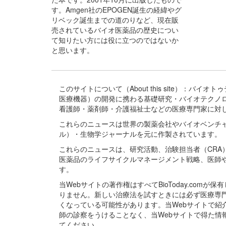
す。Amgen社のEPOGEN誕生の経緯やグ
リベック誕生までの道のりなど、現在販
売されているバイオ医薬品の歴史につい
て知りたい方には役に立つのではないか
と思います。
このサイトについて（About this site）：
医療機器）の開発に携わる基礎研究・バイオテクノ
看護師・薬剤師・介護福祉士などの医療専門家に対
これらのニュースは世界の製薬会社やバイオベンチ
ル）・生物学ジャーナルを元に作製されています。
これらのニュースは、研究活動、治験担当者（CR
医薬品のライフサイクルマネージメント戦略、医師
す。
当Webサイトの著作権はすべてBioToday.c
りません。新しい治療法を試すときには必ず医療専
くなっている可能性があります。当Webサイトで
師の診察をうけることなく、当Webサイトで得た
てください。