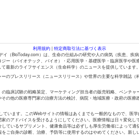
利用規約
|
特定商取引法に基づく表示
バイオトゥデイ（BioToday.com）は、生命の仕組みの研究や人の病気（
ロジー（バイオテック、バイオ）・応用医学・基礎医学・臨床医学や医
して最新のライフサイエンス（生命科学）のニュースを提供しています
ャーのプレスリリース（ニュースリリース）や世界の主要な科学雑誌（
A）の臨床試験の戦略策定、マーケティング担当者の販売戦略、ベンチャ
やその他の医療専門家の治療方法の検討、病院・地域医療・政府の医療
omが保有しています。このWebサイトの情報はあくまでも一般的なもので、
門家のアドバイスを受けるようにしてください。医療情報は日々変化して
紹介しているサプリメント、健康食品等は必ずしも厚生労働省によって適
情報をご自身の診断、治療、予防等に使用するのはやめてください。新し