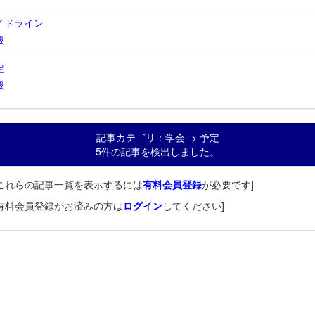
イドライン
般
定
般
記事カテゴリ：学会 -> 予定
5件の記事を検出しました。
これらの記事一覧を表示するには
有料会員登録
が必要です]
有料会員登録がお済みの方は
ログイン
してください]