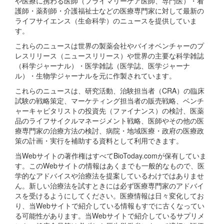
や医療に携わる医師（プライマリーケア医師、専門医）・看
護師・薬剤師・介護福祉士などの医療専門家に対して最新の
ライフサイエンス（生命科学）のニュースを提供していま
す。
これらのニュースは世界の製薬会社やバイオベンチャーのプ
レスリリース（ニュースリリース）や世界の主要な科学雑誌
（科学ジャーナル）・医学雑誌（医学誌、医学ジャーナ
ル）・生物学ジャーナルを元に作製されています。
これらのニュースは、研究活動、治験担当者（CRA）の臨床
試験の戦略策定、マーケティング担当者の販売戦略、ベンチ
ャーキャピタリストの投資先（ファイナンス）の検討、医薬
品のライフサイクルマネージメント戦略、医師やその他の医
療専門家の治療方法の検討、病院・地域医療・政府の医療政
策の計画・実行を補助する資料として利用できます。
当Webサイトの著作権はすべてBioToday.comが保有していま
す。このWebサイトの情報はあくまでも一般的なもので、医
学的なアドバイスや治療法を提案しているわけではありませ
ん。新しい治療法を試すときには必ず医療専門家のアドバイ
スを受けるようにしてください。医療情報は日々変化してお
り、当Webサイトで紹介している情報もすでに古くなってい
る可能性があります。当Webサイトで紹介しているサプリメ