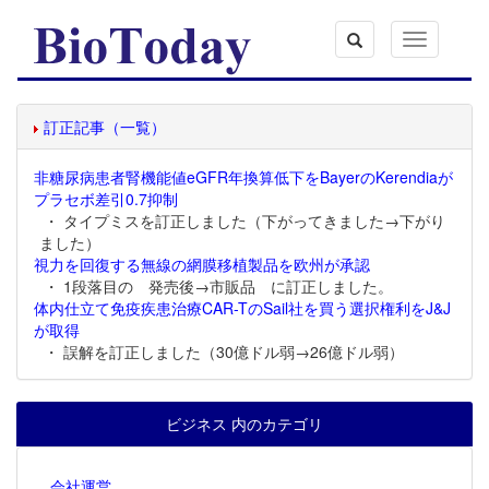
Toggle
navigation
訂正記事（一覧）
非糖尿病患者腎機能値eGFR年換算低下をBayerのKerendiaが
プラセボ差引0.7抑制
・ タイプミスを訂正しました（下がってきました→下がり
ました）
視力を回復する無線の網膜移植製品を欧州が承認
・ 1段落目の 発売後→市販品 に訂正しました。
体内仕立て免疫疾患治療CAR-TのSail社を買う選択権利をJ&J
が取得
・ 誤解を訂正しました（30億ドル弱→26億ドル弱）
ビジネス 内のカテゴリ
会社運営