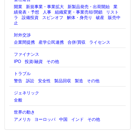
開業
新規事業・事業拡大
新製品発売・出荷開始
業
績発表・予想
人事
組織変更・事業売却/閉鎖
リスト
ラ
設備投資
スピンオフ
解体・身売り
破産
販売中
止
対外交渉
企業間提携
産学公民連携
合併/買収
ライセンス
ファイナンス
IPO
投資/融資
その他
トラブル
警告
訴訟
安全性
製品回収
製造
その他
ジェネリック
全般
世界の動き
アメリカ
ヨーロッパ
中国
インド
その他