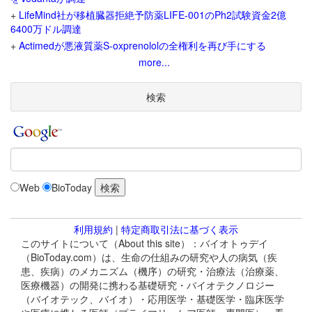
+
LifeMind社が移植臓器拒絶予防薬LIFE-001のPh2試験資金2億
6400万ドル調達
+
Actimedが悪液質薬S-oxprenololの全権利を再び手にする
more...
検索
Web
BioToday
利用規約
|
特定商取引法に基づく表示
このサイトについて（About this site）：バイオトゥデイ
（BioToday.com）は、生命の仕組みの研究や人の病気（疾
患、疾病）のメカニズム（機序）の研究・治療法（治療薬、
医療機器）の開発に携わる基礎研究・バイオテクノロジー
（バイオテック、バイオ）・応用医学・基礎医学・臨床医学