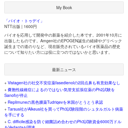
My Book
「バイオ・トゥデイ」
NTT出版 | 1600円
バイオを応用して開発中の新薬を紹介した本です。2001年10月に
出版したものです。Amgen社のEPOGEN誕生の経緯やグリベック
誕生までの道のりなど、現在販売されているバイオ医薬品の歴史
について知りたい方には役に立つのではないかと思います。
最新ニュース
+
Vistagen社の社交不安症薬fasedienolの2回点鼻も有意効果なし
+
嚢胞性線維症によるのではない気管支拡張症薬のPh2試験を
Sanofiが停止
+
Replimuneの黒色腫薬Tudriqevを米国がとうとう承認
+
Tarsus社がAlkeus社を買ってPh3試験段階のシュタルガルト病薬
を手にする
+
C. difficile感染を防ぐ細菌詰め合わせのPh3試験資金6000万ドル
をVedantaが調達