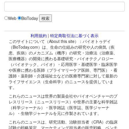
Web
BioToday
利用規約
|
特定商取引法に基づく表示
このサイトについて（About this site）：バイオトゥデイ
（BioToday.com）は、生命の仕組みの研究や人の病気（疾
患、疾病）のメカニズム（機序）の研究・治療法（治療薬、
医療機器）の開発に携わる基礎研究・バイオテクノロジー
（バイオテック、バイオ）・応用医学・基礎医学・臨床医学
や医療に携わる医師（プライマリーケア医師、専門医）・看
護師・薬剤師・介護福祉士などの医療専門家に対して最新の
ライフサイエンス（生命科学）のニュースを提供していま
す。
これらのニュースは世界の製薬会社やバイオベンチャーのプ
レスリリース（ニュースリリース）や世界の主要な科学雑誌
（科学ジャーナル）・医学雑誌（医学誌、医学ジャーナ
ル）・生物学ジャーナルを元に作製されています。
これらのニュースは、研究活動、治験担当者（CRA）の臨床
試験の戦略策定、マーケティング担当者の販売戦略、ベンチ