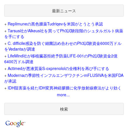
最新ニュース
+
Replimuneの黒色腫薬Tudriqevを米国がとうとう承認
+
Tarsus社がAlkeus社を買ってPh3試験段階のシュタルガルト病薬
を手にする
+
C. difficile感染を防ぐ細菌詰め合わせのPh3試験資金6000万ドル
をVedantaが調達
+
LifeMind社が移植臓器拒絶予防薬LIFE-001のPh2試験資金2億
6400万ドル調達
+
Actimedが悪液質薬S-oxprenololの全権利を再び手にする
+
Modernaの季節性インフルエンザワクチンmFLUSIVAを米国FDA
が承認
+
IDH阻害薬を経たIDH変異神経膠腫に化学放射線療法がより効く
more...
検索