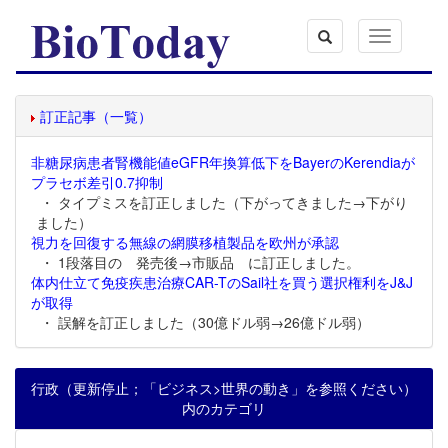
Toggle
navigation
訂正記事（一覧）
非糖尿病患者腎機能値eGFR年換算低下をBayerのKerendiaが
プラセボ差引0.7抑制
・ タイプミスを訂正しました（下がってきました→下がり
ました）
視力を回復する無線の網膜移植製品を欧州が承認
・ 1段落目の 発売後→市販品 に訂正しました。
体内仕立て免疫疾患治療CAR-TのSail社を買う選択権利をJ&J
が取得
・ 誤解を訂正しました（30億ドル弱→26億ドル弱）
行政（更新停止；「ビジネス>世界の動き」を参照ください）
内のカテゴリ