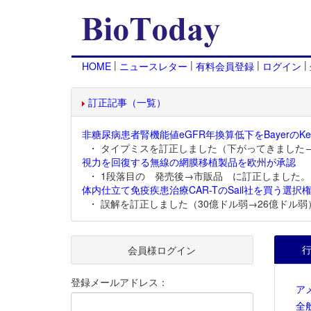
|
|
|
|
HOME
ニュースレター
有料会員登録
ログイン
訂正記事（一覧）
非糖尿病患者腎機能値eGFR年換算低下をBayerのKer
・ タイプミスを訂正しました（下がってきました
視力を回復する無線の網膜移植製品を欧州が承認
・ 1段落目の 発売後→市販品 に訂正しました。
体内仕立て免疫疾患治療CAR-TのSail社を買う選択権
・ 誤解を訂正しました（30億ドル弱→26億ドル弱
会員様ログイン
登録メールアドレス：
ア
全