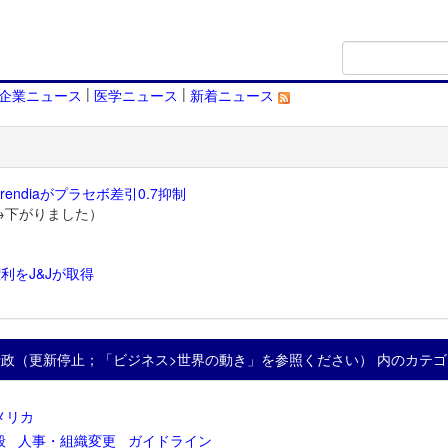
|
|
企業ニュース
医学ニュース
新着ニュース
endiaがプラセボ差引0.7抑制
→下がりました）
利をJ&Jが取得
）
行政（更新停止；「ビジネス>世界の動き」を参照ください） 内のカテゴ
メリカ
般
人事・組織変更
ガイドライン