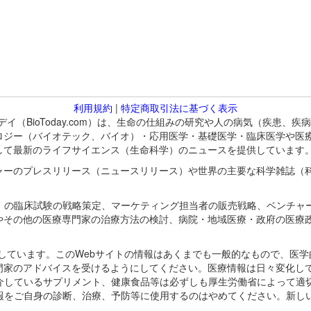
利用規約
|
特定商取引法に基づく表示
バイオトゥデイ（BioToday.com）は、生命の仕組みの研究や人の病気（
ロジー（バイオテック、バイオ）・応用医学・基礎医学・臨床医学や医
して最新のライフサイエンス（生命科学）のニュースを提供しています
ャーのプレスリリース（ニュースリリース）や世界の主要な科学雑誌（
A）の臨床試験の戦略策定、マーケティング担当者の販売戦略、ベンチャ
やその他の医療専門家の治療方法の検討、病院・地域医療・政府の医療
omが保有しています。このWebサイトの情報はあくまでも一般的なもので、
門家のアドバイスを受けるようにしてください。医療情報は日々変化して
紹介しているサプリメント、健康食品等は必ずしも厚生労働省によって適
情報をご自身の診断、治療、予防等に使用するのはやめてください。新し