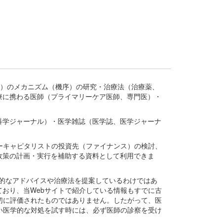
疾患、疾病）のメカニズム（機序）の研究・治療法（治療薬、
療に携わる医師（プライマリーケア医師、専門医）・
。
科学ジャーナル）・医学雑誌（医学誌、医学ジャーナ
ーキャピタリストの投資先（ファイナンス）の検討、
政策の計画・実行を補助する資料として利用できま
医学的なアドバイスや治療法を提案しているわけではあ
おり、当Webサイトで紹介している情報もすでに古
切に評価されたものではありません。したがって、医
い医学的な対処を試す時には、必ず医師の診察を受け