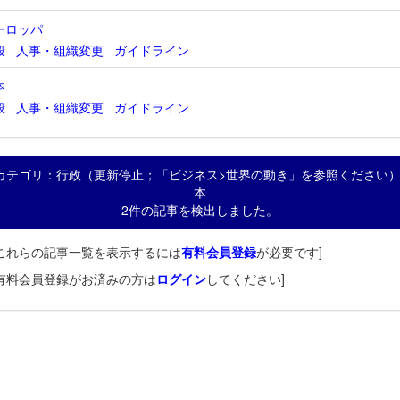
ーロッパ
般
人事・組織変更
ガイドライン
本
般
人事・組織変更
ガイドライン
カテゴリ：行政（更新停止；「ビジネス>世界の動き」を参照ください） -
本
2件の記事を検出しました。
これらの記事一覧を表示するには
有料会員登録
が必要です]
有料会員登録がお済みの方は
ログイン
してください]