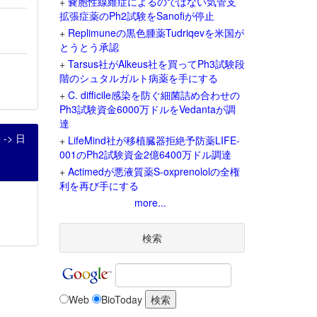
+
嚢胞性線維症によるのではない気管支
拡張症薬のPh2試験をSanofiが停止
+
Replimuneの黒色腫薬Tudriqevを米国が
とうとう承認
+
Tarsus社がAlkeus社を買ってPh3試験段
階のシュタルガルト病薬を手にする
+
C. difficile感染を防ぐ細菌詰め合わせの
Ph3試験資金6000万ドルをVedantaが調
達
> 日
+
LifeMind社が移植臓器拒絶予防薬LIFE-
001のPh2試験資金2億6400万ドル調達
+
Actimedが悪液質薬S-oxprenololの全権
利を再び手にする
more...
検索
Web
BioToday