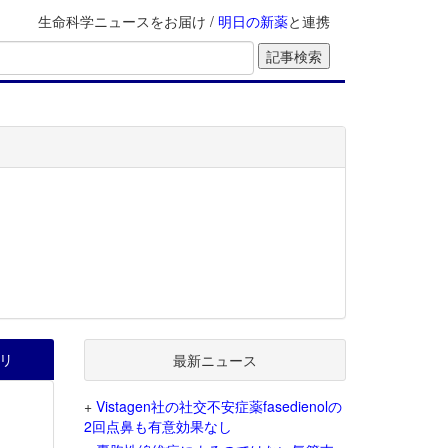
生命科学ニュースをお届け /
明日の新薬
と連携
リ
最新ニュース
+
Vistagen社の社交不安症薬fasedienolの
2回点鼻も有意効果なし