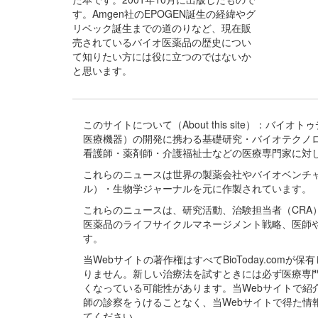
す。Amgen社のEPOGEN誕生の経緯やグ
リベック誕生までの道のりなど、現在販
売されているバイオ医薬品の歴史につい
て知りたい方には役に立つのではないか
と思います。
このサイトについて（About this site）：
医療機器）の開発に携わる基礎研究・バイオテクノ
看護師・薬剤師・介護福祉士などの医療専門家に対
これらのニュースは世界の製薬会社やバイオベンチ
ル）・生物学ジャーナルを元に作製されています。
これらのニュースは、研究活動、治験担当者（CR
医薬品のライフサイクルマネージメント戦略、医師
す。
当Webサイトの著作権はすべてBioToday.c
りません。新しい治療法を試すときには必ず医療専
くなっている可能性があります。当Webサイトで
師の診察をうけることなく、当Webサイトで得た
てください。