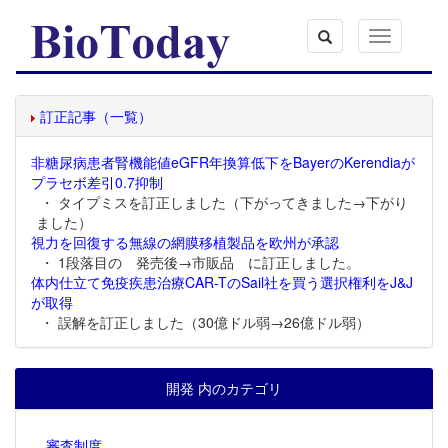
Toggle
navigation
訂正記事（一覧）
非糖尿病患者腎機能値eGFR年換算低下をBayerのKerendiaが
プラセボ差引0.7抑制
・ タイプミスを訂正しました（下がってきました→下がり
ました）
視力を回復する無線の網膜移植製品を欧州が承認
・ 1段落目の 発売後→市販品 に訂正しました。
体内仕立て免疫疾患治療CAR-TのSail社を買う選択権利をJ&J
が取得
・ 誤解を訂正しました（30億ドル弱→26億ドル弱）
開発 内のカテゴリ
審査制度