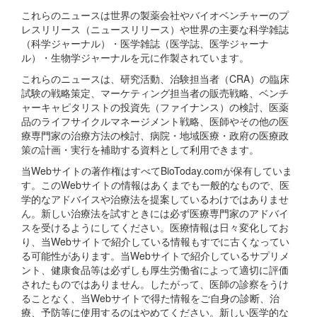
これらのニュースは世界の製薬会社やバイオベンチャーのプ
レスリリース（ニュースリリース）や世界の主要な科学雑誌
（科学ジャーナル）・医学雑誌（医学誌、医学ジャーナ
ル）・生物学ジャーナルを元に作製されています。
これらのニュースは、研究活動、治験担当者（CRA）の臨床
試験の戦略策定、マーケティング担当者の販売戦略、ベンチ
ャーキャピタリストの投資先（ファイナンス）の検討、医薬
品のライフサイクルマネージメント戦略、医師やその他の医
療専門家の治療方法の検討、病院・地域医療・政府の医療政
策の計画・実行を補助する資料として利用できます。
当Webサイトの著作権はすべてBioToday.comが保有していま
す。このWebサイトの情報はあくまでも一般的なもので、医
学的なアドバイスや治療法を提案しているわけではありませ
ん。新しい治療法を試すときには必ず医療専門家のアドバイ
スを受けるようにしてください。医療情報は日々変化してお
り、当Webサイトで紹介している情報もすでに古くなってい
る可能性があります。当Webサイトで紹介しているサプリメ
ント、健康食品等は必ずしも厚生労働省によって適切に評価
されたものではありません。したがって、医師の診察をうけ
ることなく、当Webサイトで得た情報をご自身の診断、治
療、予防等に使用するのはやめてください。新しい医学的な