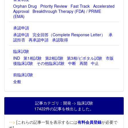
Orphan Drug
Priority Review
Fast Track
Accelerated
Approval
Breakthrough Therapy (FDA) / PRIME
(EMA)
承認申請
承認申請
完全回答（Complete Response Letter）
承
認拒否
再承認申請
承認取得
臨床試験
IND
第1相試験
第2相試験
第3相/ピボタル試験
市販
後臨床試験
その他臨床試験
中断
再開
中止
前臨床試験
全般
記事カテゴリ：開発 -> 臨床試験
17422件の記事を検出しました。
‥>
[これらの記事一覧を表示するには
有料会員登録
が必要で
す]