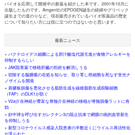
バイオを応用して開発中の新薬を紹介した本です。2001年10月に
出版したものです。Amgen社のEPOGEN誕生の経緯やグリベック
誕生までの道のりなど、現在販売されているバイオ医薬品の歴史
について知りたい方には役に立つのではないかと思います。
最新ニュース
+
バクテロイデス細菌による胆汁酸塩代謝亢進が食物アレルギーを
抑制するらしい
+
JAK阻害薬で移植肝臓の拒絶を解消しうる
+
切除する脳腫瘍の在処を知らせ、取り零し癌細胞を死なす蛍光ナ
ノザイムを開発
+
肩腱板損傷を悪化させる脂肪生成を線維脂肪生成前駆細胞
（FAP）のDLK1が防ぐ
+
V2a介在神経が豊富な脊髄介在神経の移植が脊髄損傷ラットに有
効
+
好中球を呼び出すガレクチン3の阻止抗体で網膜の病的血管新生
を抑制しうる
+
新型コロナウイルス感染入院患者の半数近くにウイルス再活性化
が見られた