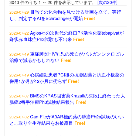
3043 件のうち 1 ～ 20 件を表示しています。
[次の20件]
目当ての化合物を見つける計画を立て、実行
2026-07-29
し、判定するAIをSchrodingerが開始
Free!
Agios社の次世代の経口PK活性化薬tebapivatが
2026-07-22
鎌状赤血球症Ph2試験も不出来
Free!
重症肺炎HIV乳児の死亡がバルガンシクロビル
2026-07-19
治療で減るかもしれない
Free!
心房細動患者PCI後の抗凝固薬と抗血小板薬の
2026-07-19
併用1か月が12か月に劣らず
Free!
BMSのKRAS阻害薬Krazatiの失敗に終わった大
2026-07-07
腸癌2番手治療Ph3試験結果報告
Free!
Can-FiteがA3AR標的薬の膵癌Ph2a試験のいい
2026-07-02
とこ取り全生存結果をお披露目
Free!