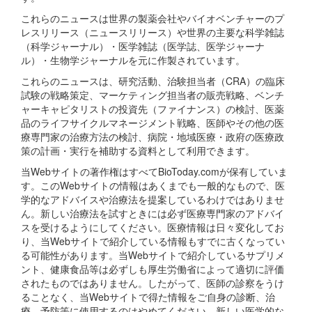
これらのニュースは世界の製薬会社やバイオベンチャーのプ
レスリリース（ニュースリリース）や世界の主要な科学雑誌
（科学ジャーナル）・医学雑誌（医学誌、医学ジャーナ
ル）・生物学ジャーナルを元に作製されています。
これらのニュースは、研究活動、治験担当者（CRA）の臨床
試験の戦略策定、マーケティング担当者の販売戦略、ベンチ
ャーキャピタリストの投資先（ファイナンス）の検討、医薬
品のライフサイクルマネージメント戦略、医師やその他の医
療専門家の治療方法の検討、病院・地域医療・政府の医療政
策の計画・実行を補助する資料として利用できます。
当Webサイトの著作権はすべてBioToday.comが保有していま
す。このWebサイトの情報はあくまでも一般的なもので、医
学的なアドバイスや治療法を提案しているわけではありませ
ん。新しい治療法を試すときには必ず医療専門家のアドバイ
スを受けるようにしてください。医療情報は日々変化してお
り、当Webサイトで紹介している情報もすでに古くなってい
る可能性があります。当Webサイトで紹介しているサプリメ
ント、健康食品等は必ずしも厚生労働省によって適切に評価
されたものではありません。したがって、医師の診察をうけ
ることなく、当Webサイトで得た情報をご自身の診断、治
療、予防等に使用するのはやめてください。新しい医学的な