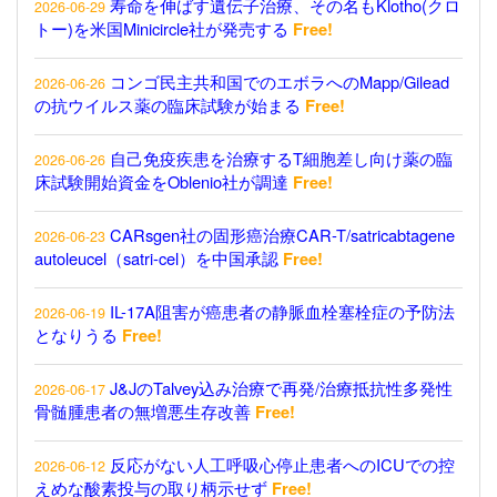
寿命を伸ばす遺伝子治療、その名もKlotho(クロ
2026-06-29
トー)を米国Minicircle社が発売する
Free!
コンゴ民主共和国でのエボラへのMapp/Gilead
2026-06-26
の抗ウイルス薬の臨床試験が始まる
Free!
自己免疫疾患を治療するT細胞差し向け薬の臨
2026-06-26
床試験開始資金をOblenio社が調達
Free!
CARsgen社の固形癌治療CAR-T/satricabtagene
2026-06-23
autoleucel（satri-cel）を中国承認
Free!
IL-17A阻害が癌患者の静脈血栓塞栓症の予防法
2026-06-19
となりうる
Free!
J&JのTalvey込み治療で再発/治療抵抗性多発性
2026-06-17
骨髄腫患者の無増悪生存改善
Free!
反応がない人工呼吸心停止患者へのICUでの控
2026-06-12
えめな酸素投与の取り柄示せず
Free!