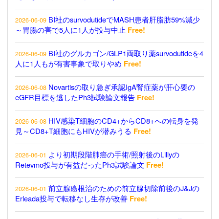
BI社のsurvodutideでMASH患者肝脂肪59%減少
2026-06-09
～胃腸の害で5人に1人が投与中止
Free!
BI社のグルカゴン/GLP1両取り薬survodutideを4
2026-06-09
人に1人もが有害事象で取りやめ
Free!
Novartisの取り急ぎ承認IgA腎症薬が肝心要の
2026-06-08
eGFR目標を逃したPh3試験論文報告
Free!
HIV感染T細胞のCD4+からCD8+への転身を発
2026-06-08
見～CD8+T細胞にもHIVが潜みうる
Free!
より初期段階肺癌の手術/照射後のLillyの
2026-06-01
Retevmo投与が有益だったPh3試験論文
Free!
前立腺癌根治のための前立腺切除前後のJ&Jの
2026-06-01
Erleada投与で転移なし生存が改善
Free!