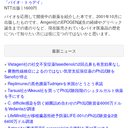
「バイオ・トゥデイ」
NTT出版 | 1600円
バイオを応用して開発中の新薬を紹介した本です。2001年10月に
出版したものです。Amgen社のEPOGEN誕生の経緯やグリベック
誕生までの道のりなど、現在販売されているバイオ医薬品の歴史
について知りたい方には役に立つのではないかと思います。
最新ニュース
+
Vistagen社の社交不安症薬fasedienolの2回点鼻も有意効果なし
+
嚢胞性線維症によるのではない気管支拡張症薬のPh2試験を
Sanofiが停止
+
Replimuneの黒色腫薬Tudriqevを米国がとうとう承認
+
Tarsus社がAlkeus社を買ってPh3試験段階のシュタルガルト病薬
を手にする
+
C. difficile感染を防ぐ細菌詰め合わせのPh3試験資金6000万ドル
をVedantaが調達
+
LifeMind社が移植臓器拒絶予防薬LIFE-001のPh2試験資金2億
6400万ドル調達