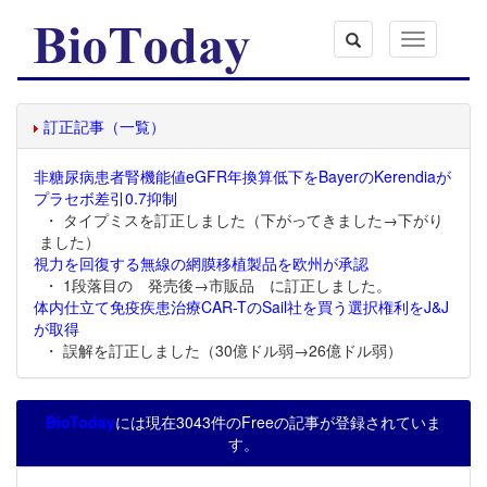
Toggle
navigation
訂正記事（一覧）
非糖尿病患者腎機能値eGFR年換算低下をBayerのKerendiaが
プラセボ差引0.7抑制
・ タイプミスを訂正しました（下がってきました→下がり
ました）
視力を回復する無線の網膜移植製品を欧州が承認
・ 1段落目の 発売後→市販品 に訂正しました。
体内仕立て免疫疾患治療CAR-TのSail社を買う選択権利をJ&J
が取得
・ 誤解を訂正しました（30億ドル弱→26億ドル弱）
BioToday
には現在3043件のFreeの記事が登録されていま
す。