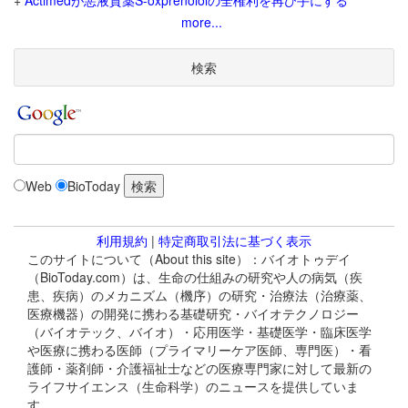
+
Actimedが悪液質薬S-oxprenololの全権利を再び手にする
more...
検索
Web
BioToday
利用規約
|
特定商取引法に基づく表示
このサイトについて（About this site）：バイオトゥデイ
（BioToday.com）は、生命の仕組みの研究や人の病気（疾
患、疾病）のメカニズム（機序）の研究・治療法（治療薬、
医療機器）の開発に携わる基礎研究・バイオテクノロジー
（バイオテック、バイオ）・応用医学・基礎医学・臨床医学
や医療に携わる医師（プライマリーケア医師、専門医）・看
護師・薬剤師・介護福祉士などの医療専門家に対して最新の
ライフサイエンス（生命科学）のニュースを提供していま
す。