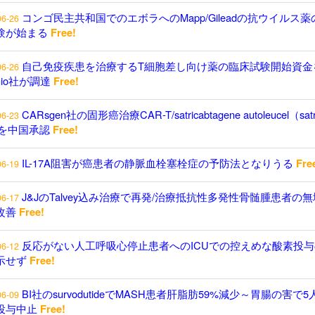
コンゴ民主共和国でのエボラへのMapp/Gileadの抗ウイルス薬
06-26
験が始まる
Free!
自己免疫疾患を治療するT細胞差し向け薬の臨床試験開始資金
06-26
enio社が調達
Free!
CARsgen社の固形癌治療CAR-T/satricabtagene autoleucel（satr
06-23
）を中国承認
Free!
IL-17A阻害が癌患者の静脈血栓塞栓症の予防法となりうる
Fre
06-19
J&JのTalvey込み治療で再発/治療抵抗性多発性骨髄腫患者の
06-17
改善
Free!
反応がない人工呼吸心停止患者へのICUでの控えめな酸素投与
06-12
示せず
Free!
BI社のsurvodutideでMASH患者肝脂肪59%減少～胃腸の害で5
06-09
投与中止
Free!