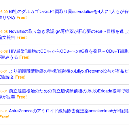
BI社のグルカゴン/GLP1両取り薬survodutideを4人に1人もが
06-09
取りやめ
Free!
Novartisの取り急ぎ承認IgA腎症薬が肝心要のeGFR目標を逃し
06-08
論文報告
Free!
HIV感染T細胞のCD4+からCD8+への転身を発見～CD8+T細
06-08
が潜みうる
Free!
より初期段階肺癌の手術/照射後のLillyのRetevmo投与が有益
06-01
試験論文
Free!
前立腺癌根治のための前立腺切除前後のJ&JのErleada投与で
06-01
存が改善
Free!
AstraZenecaのアミロイド線維除去促進薬anselamimabがκ軽
05-31
Free!