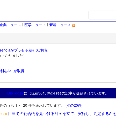
|
|
企業ニュース
医学ニュース
新着ニュース
endiaがプラセボ差引0.7抑制
→下がりました）
利をJ&Jが取得
）
BioToday
には現在3043件のFreeの記事が登録されています。
3 件のうち 1 ～ 20 件を表示しています。
[次の20件]
目当ての化合物を見つける計画を立て、実行し、判定するAI
07-29