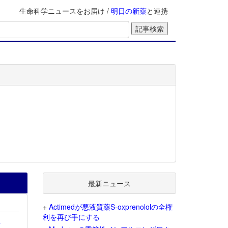
生命科学ニュースをお届け /
明日の新薬
と連携
最新ニュース
+
Actimedが悪液質薬S-oxprenololの全権
利を再び手にする
を