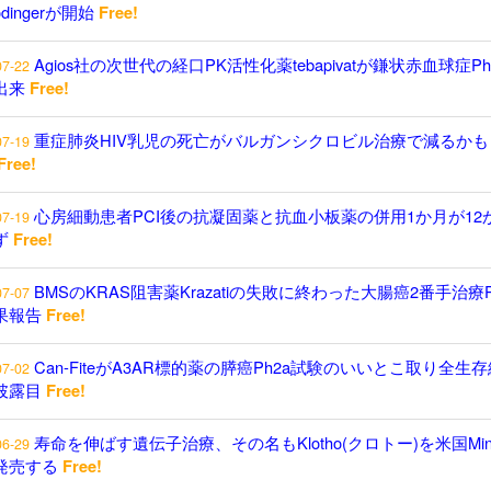
odingerが開始
Free!
Agios社の次世代の経口PK活性化薬tebapivatが鎌状赤血球症P
07-22
出来
Free!
重症肺炎HIV乳児の死亡がバルガンシクロビル治療で減るかも
07-19
Free!
心房細動患者PCI後の抗凝固薬と抗血小板薬の併用1か月が12
07-19
ず
Free!
BMSのKRAS阻害薬Krazatiの失敗に終わった大腸癌2番手治療P
07-07
果報告
Free!
Can-FiteがA3AR標的薬の膵癌Ph2a試験のいいとこ取り全生
07-02
披露目
Free!
寿命を伸ばす遺伝子治療、その名もKlotho(クロトー)を米国Minici
06-29
発売する
Free!