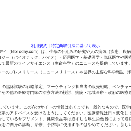
利用規約
|
特定商取引法に基づく表示
バイオトゥデイ（BioToday.com）は、生命の仕組みの研究や人の病気（
ロジー（バイオテック、バイオ）・応用医学・基礎医学・臨床医学や医
して最新のライフサイエンス（生命科学）のニュースを提供しています
ャーのプレスリリース（ニュースリリース）や世界の主要な科学雑誌（
A）の臨床試験の戦略策定、マーケティング担当者の販売戦略、ベンチャ
やその他の医療専門家の治療方法の検討、病院・地域医療・政府の医療
omが保有しています。このWebサイトの情報はあくまでも一般的なもので、
門家のアドバイスを受けるようにしてください。医療情報は日々変化して
紹介しているサプリメント、健康食品等は必ずしも厚生労働省によって適
情報をご自身の診断、治療、予防等に使用するのはやめてください。新し