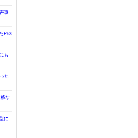
有害事
たPh3
胞にも
だった
転移な
鎖型に