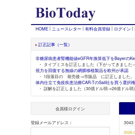
|
|
|
|
HOME
ニュースレター
有料会員登録
ログイン
訂正記事（一覧）
非糖尿病患者腎機能値eGFR年換算低下をBayerのKer
・ タイプミスを訂正しました（下がってきました
視力を回復する無線の網膜移植製品を欧州が承認
・ 1段落目の 発売後→市販品 に訂正しました。
体内仕立て免疫疾患治療CAR-TのSail社を買う選択権
・ 誤解を訂正しました（30億ドル弱→26億ドル弱
会員様ログイン
登録メールアドレス：
304
2026-