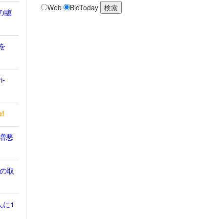
Web
BioToday
の臨
を
i-
e!
無増悪
の取
人に1