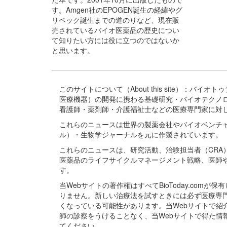
す。Amgen社のEPOGEN誕生の経緯やグ
リベック誕生までの道のりなど、現在販
売されているバイオ医薬品の歴史につい
て知りたい方には役に立つのではないか
と思います。
このサイトについて（About this site）：
医療機器）の開発に携わる基礎研究・バイオテクノ
看護師・薬剤師・介護福祉士などの医療専門家に対
これらのニュースは世界の製薬会社やバイオベンチ
ル）・生物学ジャーナルを元に作製されています。
これらのニュースは、研究活動、治験担当者（CR
医薬品のライフサイクルマネージメント戦略、医師
す。
当Webサイトの著作権はすべてBioToday.c
りません。新しい治療法を試すときには必ず医療専
くなっている可能性があります。当Webサイトで
師の診察をうけることなく、当Webサイトで得た
てください。