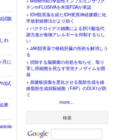
+
Modernaの季節性インフルエンザワク
チンmFLUSIVAを米国FDAが承認
+
IDH阻害薬を経たIDH変異神経膠腫に化
h2試験
学放射線療法がより効く
+
バクテロイデス細菌による胆汁酸塩代
謝亢進が食物アレルギーを抑制するらし
しれ
い
+
JAK阻害薬で移植肝臓の拒絶を解消しう
る
か月に
+
切除する脳腫瘍の在処を知らせ、取り
零し癌細胞を死なす蛍光ナノザイムを開
発
+
肩腱板損傷を悪化させる脂肪生成を線
h3試
維脂肪生成前駆細胞（FAP）のDLK1が防
ぐ
more...
存結果
検索
rcle