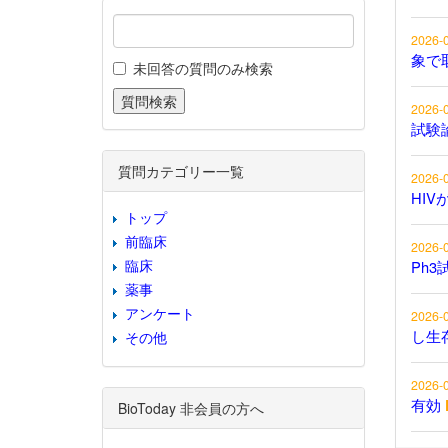
2026-
象で
未回答の質問のみ検索
2026-
試験
質問カテゴリー一覧
2026-
HIV
トップ
前臨床
2026-
臨床
Ph3
薬事
アンケート
2026-
し生
その他
2026-
有効
BioToday 非会員の方へ