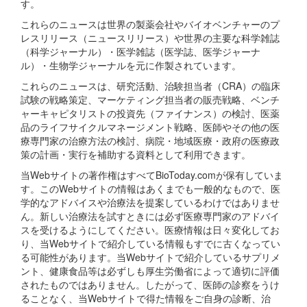
す。
これらのニュースは世界の製薬会社やバイオベンチャーのプ
レスリリース（ニュースリリース）や世界の主要な科学雑誌
（科学ジャーナル）・医学雑誌（医学誌、医学ジャーナ
ル）・生物学ジャーナルを元に作製されています。
これらのニュースは、研究活動、治験担当者（CRA）の臨床
試験の戦略策定、マーケティング担当者の販売戦略、ベンチ
ャーキャピタリストの投資先（ファイナンス）の検討、医薬
品のライフサイクルマネージメント戦略、医師やその他の医
療専門家の治療方法の検討、病院・地域医療・政府の医療政
策の計画・実行を補助する資料として利用できます。
当Webサイトの著作権はすべてBioToday.comが保有していま
す。このWebサイトの情報はあくまでも一般的なもので、医
学的なアドバイスや治療法を提案しているわけではありませ
ん。新しい治療法を試すときには必ず医療専門家のアドバイ
スを受けるようにしてください。医療情報は日々変化してお
り、当Webサイトで紹介している情報もすでに古くなってい
る可能性があります。当Webサイトで紹介しているサプリメ
ント、健康食品等は必ずしも厚生労働省によって適切に評価
されたものではありません。したがって、医師の診察をうけ
ることなく、当Webサイトで得た情報をご自身の診断、治