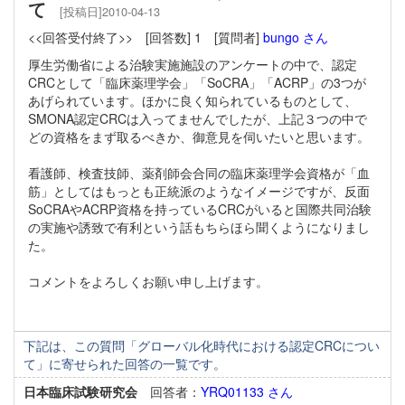
て
[投稿日]2010-04-13
<<回答受付終了>>
[回答数] 1
[質問者]
bungo さん
厚生労働省による治験実施施設のアンケートの中で、認定
CRCとして「臨床薬理学会」「SoCRA」「ACRP」の3つが
あげられています。ほかに良く知られているものとして、
SMONA認定CRCは入ってませんでしたが、上記３つの中で
どの資格をまず取るべきか、御意見を伺いたいと思います。
看護師、検査技師、薬剤師会合同の臨床薬理学会資格が「血
筋」としてはもっとも正統派のようなイメージですが、反面
SoCRAやACRP資格を持っているCRCがいると国際共同治験
の実施や誘致で有利という話もちらほら聞くようになりまし
た。
コメントをよろしくお願い申し上げます。
下記は、この質問「グローバル化時代における認定CRCについ
て」に寄せられた回答の一覧です。
日本臨床試験研究会
回答者：
YRQ01133 さん