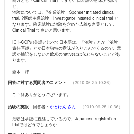
両方とも「Clinical Trial」ですが、日本語の意味から訳す
と、
治験については、?企業治験＝Sponser initiated clinical
trial, ?医師主導治験＝Investigator initiated clinical trial と
なります。臨床試験は治験を含めた広義な言葉として、
Clinical Trial で良いと思います。
ICH-GCPの英語と比べて日本語は、「治験」とか「治験
責任医師」とか日本独特の意味が入りこんでくるので、意
訳か捕記をしないと欧米のnativeには伝わらないことがあ
ります。
森本 拝
回答に対する質問者のコメント
（2010-06-25 10:36）
ご回答ありがとうございます。
治験の英訳
回答者：
かとけん さん
（2010-06-25 10:36）
治験は承認に直結しているので、Japanese registration
trialではどうでしょうか