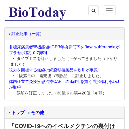
Toggle
navigation
訂正記事（一覧）
非糖尿病患者腎機能値eGFR年換算低下をBayerのKerendiaが
プラセボ差引0.7抑制
・ タイプミスを訂正しました（下がってきました→下がり
ました）
視力を回復する無線の網膜移植製品を欧州が承認
・ 1段落目の 発売後→市販品 に訂正しました。
体内仕立て免疫疾患治療CAR-TのSail社を買う選択権利をJ&J
が取得
・ 誤解を訂正しました（30億ドル弱→26億ドル弱）
トップ
その他
「COVID-19へのイベルメクチンの裏付け