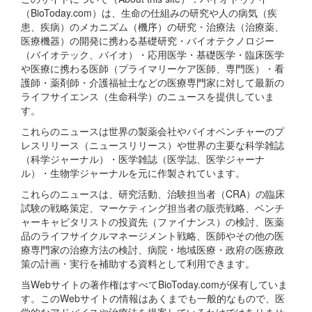
（BioToday.com）は、生命の仕組みの研究や人の病気（疾
患、疾病）のメカニズム（機序）の研究・治療法（治療薬、
医療機器）の開発に携わる基礎研究・バイオテクノロジー
（バイオテック、バイオ）・応用医学・基礎医学・臨床医学
や医療に携わる医師（プライマリーケア医師、専門医）・看
護師・薬剤師・介護福祉士などの医療専門家に対して最新の
ライフサイエンス（生命科学）のニュースを提供していま
す。
これらのニュースは世界の製薬会社やバイオベンチャーのプ
レスリリース（ニュースリリース）や世界の主要な科学雑誌
（科学ジャーナル）・医学雑誌（医学誌、医学ジャーナ
ル）・生物学ジャーナルを元に作製されています。
これらのニュースは、研究活動、治験担当者（CRA）の臨床
試験の戦略策定、マーケティング担当者の販売戦略、ベンチ
ャーキャピタリストの投資先（ファイナンス）の検討、医薬
品のライフサイクルマネージメント戦略、医師やその他の医
療専門家の治療方法の検討、病院・地域医療・政府の医療政
策の計画・実行を補助する資料として利用できます。
当Webサイトの著作権はすべてBioToday.comが保有していま
す。このWebサイトの情報はあくまでも一般的なもので、医