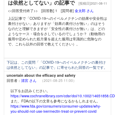
は依然としてない」の記事で
[投稿日]2021-08-11
<<回答受付終了>>
[回答数] 1
[質問者]
金太郎 さん
上記記事で「COVID-19へのイベルメクチンの効果や安全性は
裏付けがない」ありますが「効果の裏付けが無い」のはそう
なのだと理解できますが「安全性の裏付けが無い」は、どの
ようなケース・場合をさしているのでしょうか？（動物用の
服用や定められた処方量を超えた服用は常識的に危険なの
で、これら以外の回答で教えてください）。
下記は、この質問「「COVID-19へのイベルメクチンの裏付け
は依然としてない」の記事で」に寄せられた回答の一覧です。
uncertain about the efficacy and safety
回答者：
清宮 さん
（2021-08-25 11:00）
以下をお読みください。
https://www.cochranelibrary.com/cdsr/doi/10.1002/14651858.CD
また、FDAの以下の文章も参考になるかもしれません。
https://www.fda.gov/consumers/consumer-updates/why-
you-should-not-use-ivermectin-treat-or-prevent-covid