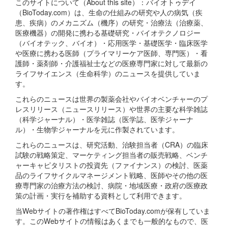
このサイトについて（About this site）：バイオトゥデイ
（BioToday.com）は、生命の仕組みの研究や人の病気（疾
患、疾病）のメカニズム（機序）の研究・治療法（治療薬、
医療機器）の開発に携わる基礎研究・バイオテクノロジー
（バイオテック、バイオ）・応用医学・基礎医学・臨床医学
や医療に携わる医師（プライマリーケア医師、専門医）・看
護師・薬剤師・介護福祉士などの医療専門家に対して最新の
ライフサイエンス（生命科学）のニュースを提供していま
す。
これらのニュースは世界の製薬会社やバイオベンチャーのプ
レスリリース（ニュースリリース）や世界の主要な科学雑誌
（科学ジャーナル）・医学雑誌（医学誌、医学ジャーナ
ル）・生物学ジャーナルを元に作製されています。
これらのニュースは、研究活動、治験担当者（CRA）の臨床
試験の戦略策定、マーケティング担当者の販売戦略、ベンチ
ャーキャピタリストの投資先（ファイナンス）の検討、医薬
品のライフサイクルマネージメント戦略、医師やその他の医
療専門家の治療方法の検討、病院・地域医療・政府の医療政
策の計画・実行を補助する資料として利用できます。
当Webサイトの著作権はすべてBioToday.comが保有していま
す。このWebサイトの情報はあくまでも一般的なもので、医