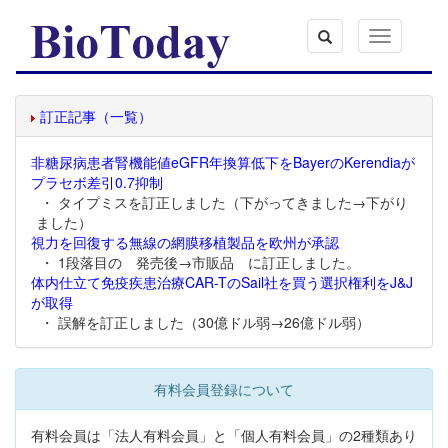
Toggle
navigation
訂正記事（一覧）
非糖尿病患者腎機能値eGFR年換算低下をBayerのKerendiaが
プラセボ差引0.7抑制
・ タイプミスを訂正しました（下がってきました→下がり
ました）
視力を回復する無線の網膜移植製品を欧州が承認
・ 1段落目の 発売後→市販品 に訂正しました。
体内仕立て免疫疾患治療CAR-TのSail社を買う選択権利をJ&J
が取得
・ 誤解を訂正しました（30億ドル弱→26億ドル弱）
有料会員登録について
有料会員は「法人有料会員」と「個人有料会員」の2種類あり