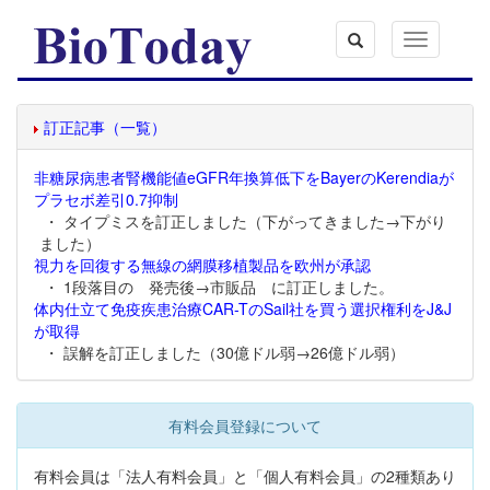
Toggle
navigation
訂正記事（一覧）
非糖尿病患者腎機能値eGFR年換算低下をBayerのKerendiaが
プラセボ差引0.7抑制
・ タイプミスを訂正しました（下がってきました→下がり
ました）
視力を回復する無線の網膜移植製品を欧州が承認
・ 1段落目の 発売後→市販品 に訂正しました。
体内仕立て免疫疾患治療CAR-TのSail社を買う選択権利をJ&J
が取得
・ 誤解を訂正しました（30億ドル弱→26億ドル弱）
有料会員登録について
有料会員は「法人有料会員」と「個人有料会員」の2種類あり