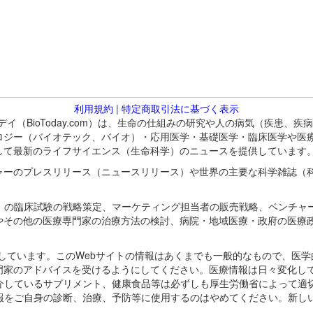
利用規約
|
特定商取引法に基づく表示
バイオトゥデイ（BioToday.com）は、生命の仕組みの研究や人の病気（
ロジー（バイオテック、バイオ）・応用医学・基礎医学・臨床医学や医
して最新のライフサイエンス（生命科学）のニュースを提供しています
ャーのプレスリリース（ニュースリリース）や世界の主要な科学雑誌（
A）の臨床試験の戦略策定、マーケティング担当者の販売戦略、ベンチャ
やその他の医療専門家の治療方法の検討、病院・地域医療・政府の医療
omが保有しています。このWebサイトの情報はあくまでも一般的なもので、
門家のアドバイスを受けるようにしてください。医療情報は日々変化して
紹介しているサプリメント、健康食品等は必ずしも厚生労働省によって適
情報をご自身の診断、治療、予防等に使用するのはやめてください。新し