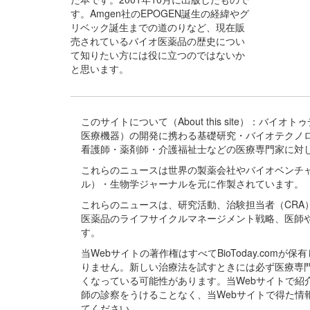
す。Amgen社のEPOGEN誕生の経緯やグ
リベック誕生までの道のりなど、現在販
売されているバイオ医薬品の歴史につい
て知りたい方には役に立つのではないか
と思います。
このサイトについて（About this site）：
医療機器）の開発に携わる基礎研究・バイオテクノ
看護師・薬剤師・介護福祉士などの医療専門家に対
これらのニュースは世界の製薬会社やバイオベンチ
ル）・生物学ジャーナルを元に作製されています。
これらのニュースは、研究活動、治験担当者（CR
医薬品のライフサイクルマネージメント戦略、医師
す。
当Webサイトの著作権はすべてBioToday.c
りません。新しい治療法を試すときには必ず医療専
くなっている可能性があります。当Webサイトで
師の診察をうけることなく、当Webサイトで得た
てください。