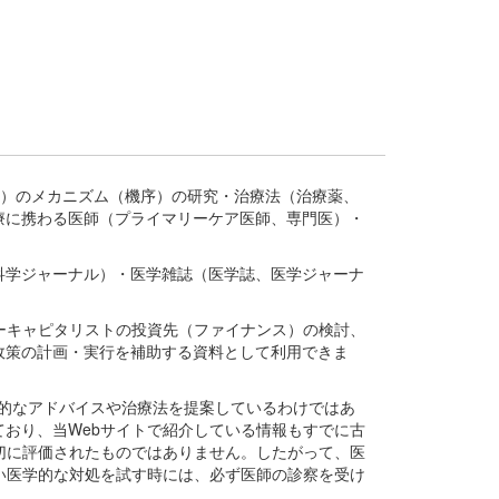
疾患、疾病）のメカニズム（機序）の研究・治療法（治療薬、
療に携わる医師（プライマリーケア医師、専門医）・
。
科学ジャーナル）・医学雑誌（医学誌、医学ジャーナ
ーキャピタリストの投資先（ファイナンス）の検討、
政策の計画・実行を補助する資料として利用できま
医学的なアドバイスや治療法を提案しているわけではあ
おり、当Webサイトで紹介している情報もすでに古
切に評価されたものではありません。したがって、医
い医学的な対処を試す時には、必ず医師の診察を受け