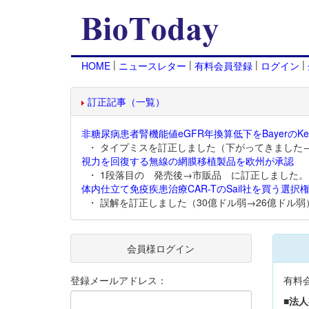
|
|
|
|
HOME
ニュースレター
有料会員登録
ログイン
訂正記事（一覧）
非糖尿病患者腎機能値eGFR年換算低下をBayerのKer
・ タイプミスを訂正しました（下がってきました
視力を回復する無線の網膜移植製品を欧州が承認
・ 1段落目の 発売後→市販品 に訂正しました。
体内仕立て免疫疾患治療CAR-TのSail社を買う選択権
・ 誤解を訂正しました（30億ドル弱→26億ドル弱
会員様ログイン
登録メールアドレス：
有料
■法