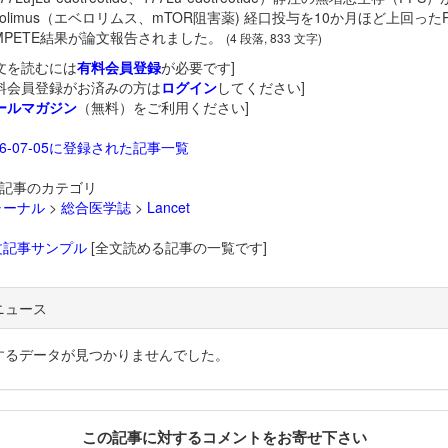
erolimus（エベロリムス、mTOR阻害薬) 経口投与を10か月ほど上回ったP
MPETE結果が論文報告されました。
(4 段落, 833 文字)
文を読むには
有料会員登録
が必要です]
料会員登録がお済みの方は
ログイン
してください]
ールマガジン
（無料）をご利用ください]
26-07-05に登録された記事一覧
記事のカテゴリ
ャーナル
>
総合医学誌
>
Lancet
文記事サンプル
[全文読める記事の一覧です]
ニュース
するデータが見つかりませんでした。
この記事に対するコメントをお寄せ下さい