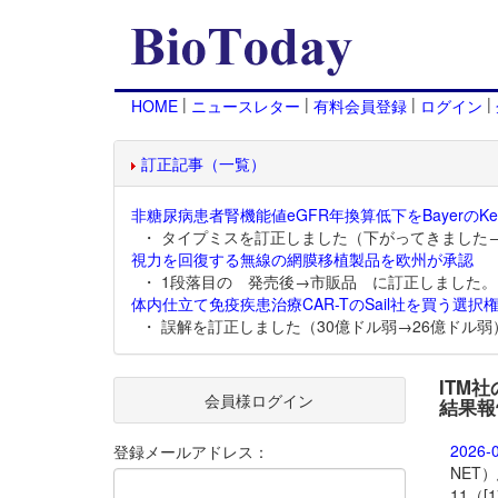
|
|
|
|
HOME
ニュースレター
有料会員登録
ログイン
訂正記事（一覧）
非糖尿病患者腎機能値eGFR年換算低下をBayerのKer
・ タイプミスを訂正しました（下がってきました
視力を回復する無線の網膜移植製品を欧州が承認
・ 1段落目の 発売後→市販品 に訂正しました。
体内仕立て免疫疾患治療CAR-TのSail社を買う選択権
・ 誤解を訂正しました（30億ドル弱→26億ドル弱
ITM
会員様ログイン
結果報
2026-
登録メールアドレス：
NET）
11（[