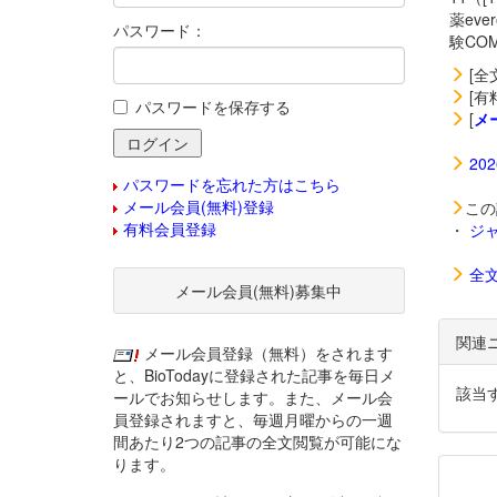
薬
ev
パスワード：
験CO
[全
[有
パスワードを保存する
[
メ
20
パスワードを忘れた方はこちら
メール会員(無料)登録
この
有料会員登録
・
ジ
全
メール会員(無料)募集中
関連
メール会員登録（無料）をされます
と、BioTodayに登録された記事を毎日メ
該当
ールでお知らせします。また、メール会
員登録されますと、毎週月曜からの一週
間あたり2つの記事の全文閲覧が可能にな
ります。