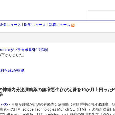
|
|
企業ニュース
医学ニュース
新着ニュース
endiaがプラセボ差引0.7抑制
→下がりました）
利をJ&Jが取得
）
社の神経内分泌腫瘍薬の無増悪生存が定番を10か月上回ったP
告
07-05
- 胃腸か膵臓が起源の神経内分泌腫瘍（胃腸膵神経内分泌腫瘍、G
患者へのITM Isotope Technologies Munich SE（ITM社）の放射線薬
IT
177Lu]Lu-edotreotide、177Lu-edotreotide）静注の無増悪生存（PFS