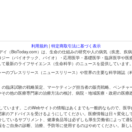
利用規約
|
特定商取引法に基づく表示
バイオトゥデイ（BioToday.com）は、生命の仕組みの研究や人の病気（
ロジー（バイオテック、バイオ）・応用医学・基礎医学・臨床医学や医
して最新のライフサイエンス（生命科学）のニュースを提供しています
ャーのプレスリリース（ニュースリリース）や世界の主要な科学雑誌（
A）の臨床試験の戦略策定、マーケティング担当者の販売戦略、ベンチャ
やその他の医療専門家の治療方法の検討、病院・地域医療・政府の医療
omが保有しています。このWebサイトの情報はあくまでも一般的なもので、
門家のアドバイスを受けるようにしてください。医療情報は日々変化して
紹介しているサプリメント、健康食品等は必ずしも厚生労働省によって適
情報をご自身の診断、治療、予防等に使用するのはやめてください。新し