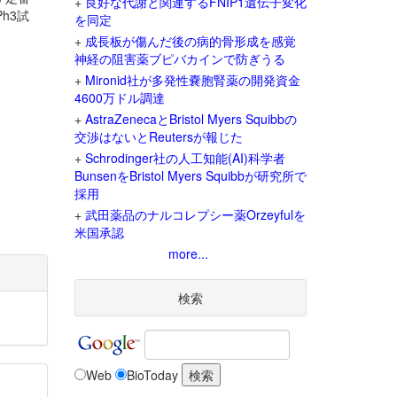
+
良好な代謝と関連するFNIP1遺伝子変化
h3試
を同定
+
成長板が傷んだ後の病的骨形成を感覚
神経の阻害薬ブピバカインで防ぎうる
+
Mironid社が多発性嚢胞腎薬の開発資金
4600万ドル調達
+
AstraZenecaとBristol Myers Squibbの
交渉はないとReutersが報じた
+
Schrodinger社の人工知能(AI)科学者
BunsenをBristol Myers Squibbが研究所で
採用
+
武田薬品のナルコレプシー薬Orzeyfulを
米国承認
more...
検索
Web
BioToday