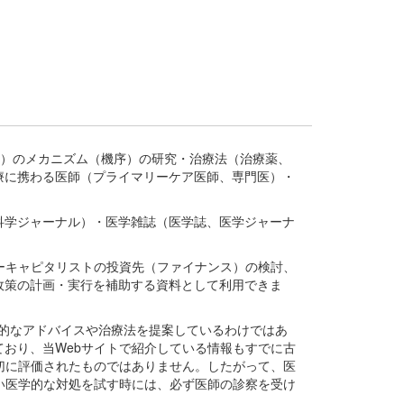
疾患、疾病）のメカニズム（機序）の研究・治療法（治療薬、
療に携わる医師（プライマリーケア医師、専門医）・
。
科学ジャーナル）・医学雑誌（医学誌、医学ジャーナ
ーキャピタリストの投資先（ファイナンス）の検討、
政策の計画・実行を補助する資料として利用できま
医学的なアドバイスや治療法を提案しているわけではあ
おり、当Webサイトで紹介している情報もすでに古
切に評価されたものではありません。したがって、医
い医学的な対処を試す時には、必ず医師の診察を受け