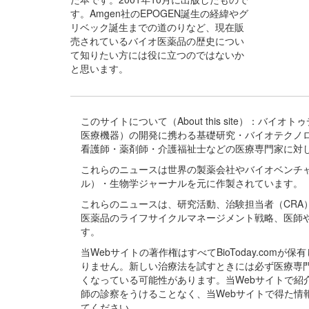
す。Amgen社のEPOGEN誕生の経緯やグ
リベック誕生までの道のりなど、現在販
売されているバイオ医薬品の歴史につい
て知りたい方には役に立つのではないか
と思います。
このサイトについて（About this site）：
医療機器）の開発に携わる基礎研究・バイオテクノ
看護師・薬剤師・介護福祉士などの医療専門家に対
これらのニュースは世界の製薬会社やバイオベンチ
ル）・生物学ジャーナルを元に作製されています。
これらのニュースは、研究活動、治験担当者（CR
医薬品のライフサイクルマネージメント戦略、医師
す。
当Webサイトの著作権はすべてBioToday.c
りません。新しい治療法を試すときには必ず医療専
くなっている可能性があります。当Webサイトで
師の診察をうけることなく、当Webサイトで得た
てください。