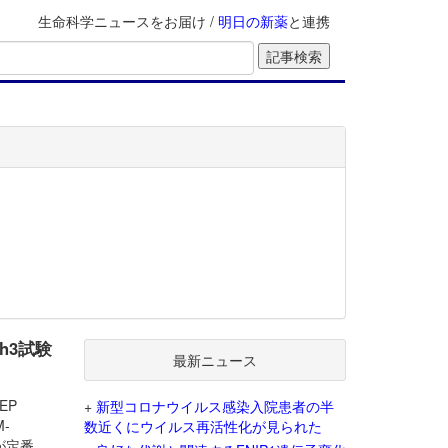
生命科学ニュースをお届け /
明日の新薬
と連携
h3試験
最新ニュース
EP
+
新型コロナウイルス感染入院患者の半
M-
数近くにウイルス再活性化が見られた
）が定番