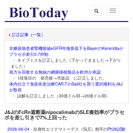
Toggle
navigation
訂正記事（一覧）
非糖尿病患者腎機能値eGFR年換算低下をBayerのKerendiaが
プラセボ差引0.7抑制
・ タイプミスを訂正しました（下がってきました→下がり
ました）
視力を回復する無線の網膜移植製品を欧州が承認
・ 1段落目の 発売後→市販品 に訂正しました。
体内仕立て免疫疾患治療CAR-TのSail社を買う選択権利をJ&J
が取得
・ 誤解を訂正しました（30億ドル弱→26億ドル弱）
J&JのFcRn遮断薬nipocalimabのSLE奏効率がプラセ
ボを差し引きで7%上回った
2026-06-04
- 全身性エリテマトーデス（SLE）相手の
Ph2b試験