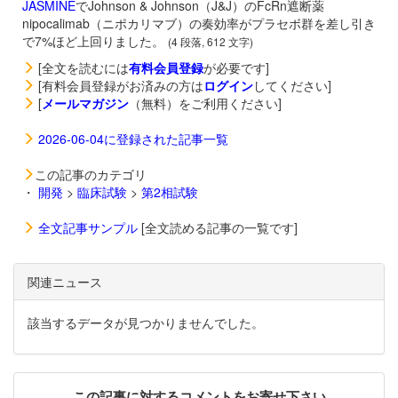
JASMINE
でJohnson & Johnson（J&J）のFcRn遮断薬
nipocalimab（ニポカリマブ）の奏効率がプラセボ群を差し引き
で7%ほど上回りました。
(4 段落, 612 文字)
[全文を読むには
有料会員登録
が必要です]
[有料会員登録がお済みの方は
ログイン
してください]
[
メールマガジン
（無料）をご利用ください]
2026-06-04に登録された記事一覧
この記事のカテゴリ
・
開発
>
臨床試験
>
第2相試験
全文記事サンプル
[全文読める記事の一覧です]
関連ニュース
該当するデータが見つかりませんでした。
この記事に対するコメントをお寄せ下さい