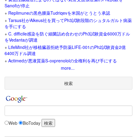
Sanofiが停止
+
Replimuneの黒色腫薬Tudriqevを米国がとうとう承認
+
Tarsus社がAlkeus社を買ってPh3試験段階のシュタルガルト病薬
を手にする
+
C. difficile感染を防ぐ細菌詰め合わせのPh3試験資金6000万ドル
をVedantaが調達
+
LifeMind社が移植臓器拒絶予防薬LIFE-001のPh2試験資金2億
6400万ドル調達
+
Actimedが悪液質薬S-oxprenololの全権利を再び手にする
more...
検索
Web
BioToday