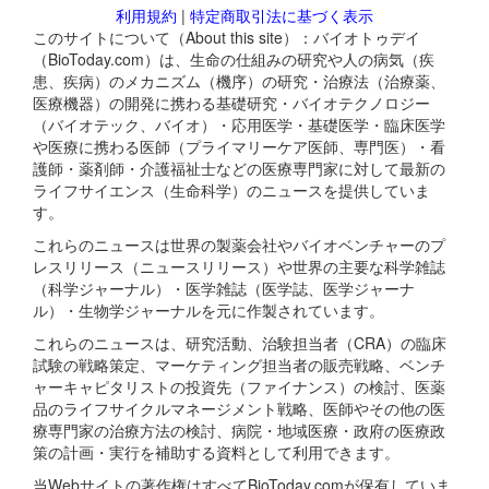
利用規約
|
特定商取引法に基づく表示
このサイトについて（About this site）：バイオトゥデイ
（BioToday.com）は、生命の仕組みの研究や人の病気（疾
患、疾病）のメカニズム（機序）の研究・治療法（治療薬、
医療機器）の開発に携わる基礎研究・バイオテクノロジー
（バイオテック、バイオ）・応用医学・基礎医学・臨床医学
や医療に携わる医師（プライマリーケア医師、専門医）・看
護師・薬剤師・介護福祉士などの医療専門家に対して最新の
ライフサイエンス（生命科学）のニュースを提供していま
す。
これらのニュースは世界の製薬会社やバイオベンチャーのプ
レスリリース（ニュースリリース）や世界の主要な科学雑誌
（科学ジャーナル）・医学雑誌（医学誌、医学ジャーナ
ル）・生物学ジャーナルを元に作製されています。
これらのニュースは、研究活動、治験担当者（CRA）の臨床
試験の戦略策定、マーケティング担当者の販売戦略、ベンチ
ャーキャピタリストの投資先（ファイナンス）の検討、医薬
品のライフサイクルマネージメント戦略、医師やその他の医
療専門家の治療方法の検討、病院・地域医療・政府の医療政
策の計画・実行を補助する資料として利用できます。
当Webサイトの著作権はすべてBioToday.comが保有していま