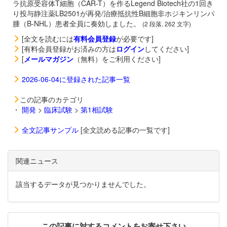
ラ抗原受容体T細胞（CAR-T）を作るLegend Biotech社の1回き
り投与静注薬LB2501が再発/治療抵抗性B細胞非ホジキンリンパ
腫（B-NHL）患者全員に奏効しました。
(2 段落, 262 文字)
[全文を読むには
有料会員登録
が必要です]
[有料会員登録がお済みの方は
ログイン
してください]
[
メールマガジン
（無料）をご利用ください]
2026-06-04に登録された記事一覧
この記事のカテゴリ
・
開発
>
臨床試験
>
第1相試験
全文記事サンプル
[全文読める記事の一覧です]
関連ニュース
該当するデータが見つかりませんでした。
この記事に対するコメントをお寄せ下さい