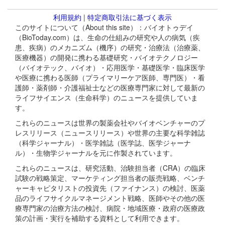
利用規約
|
特定商取引法に基づく表示
このサイトについて（About this site）：バイオトゥデイ
（BioToday.com）は、生命の仕組みの研究や人の病気（疾
患、疾病）のメカニズム（機序）の研究・治療法（治療薬、
医療機器）の開発に携わる基礎研究・バイオテクノロジー
（バイオテック、バイオ）・応用医学・基礎医学・臨床医学
や医療に携わる医師（プライマリーケア医師、専門医）・看
護師・薬剤師・介護福祉士などの医療専門家に対して最新の
ライフサイエンス（生命科学）のニュースを提供していま
す。
これらのニュースは世界の製薬会社やバイオベンチャーのプ
レスリリース（ニュースリリース）や世界の主要な科学雑誌
（科学ジャーナル）・医学雑誌（医学誌、医学ジャーナ
ル）・生物学ジャーナルを元に作製されています。
これらのニュースは、研究活動、治験担当者（CRA）の臨床
試験の戦略策定、マーケティング担当者の販売戦略、ベンチ
ャーキャピタリストの投資先（ファイナンス）の検討、医薬
品のライフサイクルマネージメント戦略、医師やその他の医
療専門家の治療方法の検討、病院・地域医療・政府の医療政
策の計画・実行を補助する資料として利用できます。