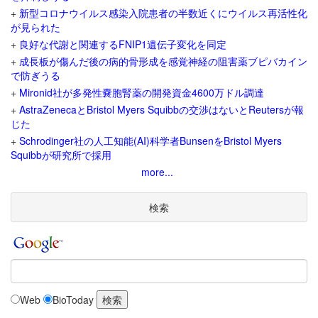
+
新型コロナウイルス感染入院患者の半数近くにウイルス再活性化
が見られた
+
良好な代謝と関連するFNIP1遺伝子変化を同定
+
成長板が傷んだ後の病的骨形成を感覚神経の阻害薬ブピバカイン
で防ぎうる
+
Mironid社が多発性嚢胞腎薬の開発資金4600万ドル調達
+
AstraZenecaとBristol Myers Squibbの交渉はないとReutersが報
じた
+
Schrodinger社の人工知能(AI)科学者BunsenをBristol Myers
Squibbが研究所で採用
more...
検索
Web
BioToday