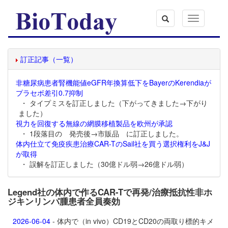
Toggle
navigation
訂正記事（一覧）
非糖尿病患者腎機能値eGFR年換算低下をBayerのKerendiaが
プラセボ差引0.7抑制
・ タイプミスを訂正しました（下がってきました→下がり
ました）
視力を回復する無線の網膜移植製品を欧州が承認
・ 1段落目の 発売後→市販品 に訂正しました。
体内仕立て免疫疾患治療CAR-TのSail社を買う選択権利をJ&J
が取得
・ 誤解を訂正しました（30億ドル弱→26億ドル弱）
Legend社の体内で作るCAR-Tで再発/治療抵抗性非ホ
ジキンリンパ腫患者全員奏効
2026-06-04
- 体内で（in vivo）CD19とCD20の両取り標的キメ