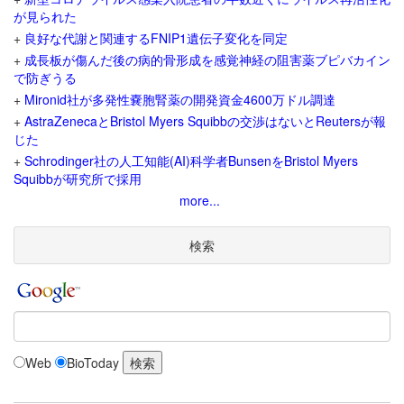
が見られた
+
良好な代謝と関連するFNIP1遺伝子変化を同定
+
成長板が傷んだ後の病的骨形成を感覚神経の阻害薬ブピバカイン
で防ぎうる
+
Mironid社が多発性嚢胞腎薬の開発資金4600万ドル調達
+
AstraZenecaとBristol Myers Squibbの交渉はないとReutersが報
じた
+
Schrodinger社の人工知能(AI)科学者BunsenをBristol Myers
Squibbが研究所で採用
more...
検索
Web
BioToday