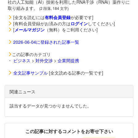
社の人工知能（AI）技術を利用したRNA干渉（RNAi）薬作りに
取り組みます。
(2 段落, 184 文字)
[全文を読むには
有料会員登録
が必要です]
[有料会員登録がお済みの方は
ログイン
してください]
[
メールマガジン
（無料）をご利用ください]
2026-06-04に登録された記事一覧
この記事のカテゴリ
・
ビジネス
>
対外交渉
>
企業間提携
全文記事サンプル
[全文読める記事の一覧です]
関連ニュース
該当するデータが見つかりませんでした。
この記事に対するコメントをお寄せ下さい