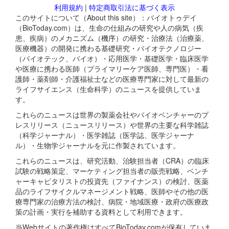
利用規約
|
特定商取引法に基づく表示
このサイトについて（About this site）：バイオトゥデイ
（BioToday.com）は、生命の仕組みの研究や人の病気（疾
患、疾病）のメカニズム（機序）の研究・治療法（治療薬、
医療機器）の開発に携わる基礎研究・バイオテクノロジー
（バイオテック、バイオ）・応用医学・基礎医学・臨床医学
や医療に携わる医師（プライマリーケア医師、専門医）・看
護師・薬剤師・介護福祉士などの医療専門家に対して最新の
ライフサイエンス（生命科学）のニュースを提供していま
す。
これらのニュースは世界の製薬会社やバイオベンチャーのプ
レスリリース（ニュースリリース）や世界の主要な科学雑誌
（科学ジャーナル）・医学雑誌（医学誌、医学ジャーナ
ル）・生物学ジャーナルを元に作製されています。
これらのニュースは、研究活動、治験担当者（CRA）の臨床
試験の戦略策定、マーケティング担当者の販売戦略、ベンチ
ャーキャピタリストの投資先（ファイナンス）の検討、医薬
品のライフサイクルマネージメント戦略、医師やその他の医
療専門家の治療方法の検討、病院・地域医療・政府の医療政
策の計画・実行を補助する資料として利用できます。
当Webサイトの著作権はすべてBioToday.comが保有していま