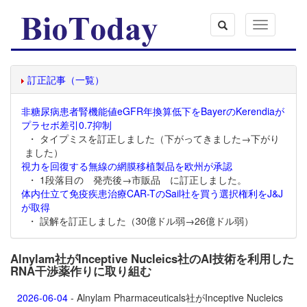
Toggle
navigation
訂正記事（一覧）
非糖尿病患者腎機能値eGFR年換算低下をBayerのKerendiaが
プラセボ差引0.7抑制
・ タイプミスを訂正しました（下がってきました→下がり
ました）
視力を回復する無線の網膜移植製品を欧州が承認
・ 1段落目の 発売後→市販品 に訂正しました。
体内仕立て免疫疾患治療CAR-TのSail社を買う選択権利をJ&J
が取得
・ 誤解を訂正しました（30億ドル弱→26億ドル弱）
Alnylam社がInceptive Nucleics社のAI技術を利用した
RNA干渉薬作りに取り組む
2026-06-04
- Alnylam Pharmaceuticals社がInceptive Nucleics