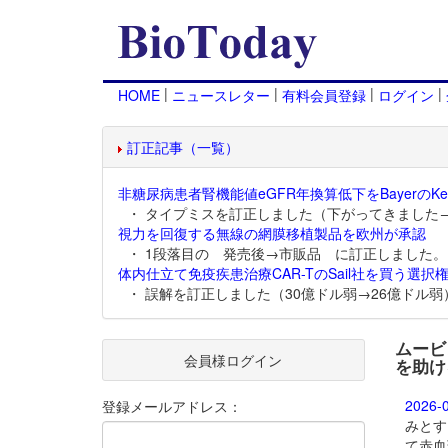
|
|
|
|
HOME
ニュースレター
有料会員登録
ログイン
訂正記事（一覧）
非糖尿病患者腎機能値eGFR年換算低下をBayerのKer
・ タイプミスを訂正しました（下がってきました
視力を回復する無線の網膜移植製品を欧州が承認
・ 1段落目の 発売後→市販品 に訂正しました。
体内仕立て免疫疾患治療CAR-TのSail社を買う選択権
・ 誤解を訂正しました（30億ドル弱→26億ドル弱
ムービ
会員様ログイン
を助け
2026-
登録メールアドレス：
みとす
て赤血