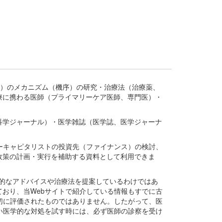
疾患、疾病）のメカニズム（機序）の研究・治療法（治療薬、
療に携わる医師（プライマリーケア医師、専門医）・
。
科学ジャーナル）・医学雑誌（医学誌、医学ジャーナ
ーキャピタリストの投資先（ファイナンス）の検討、
政策の計画・実行を補助する資料として利用できま
医学的なアドバイスや治療法を提案しているわけではあ
おり、当Webサイトで紹介している情報もすでに古
切に評価されたものではありません。したがって、医
い医学的な対処を試す時には、必ず医師の診察を受け