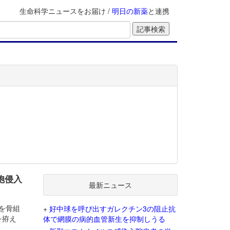
生命科学ニュースをお届け /
明日の新薬
と連携
胞侵入
最新ニュース
5を骨組
+
好中球を呼び出すガレクチン3の阻止抗
を拵え
体で網膜の病的血管新生を抑制しうる