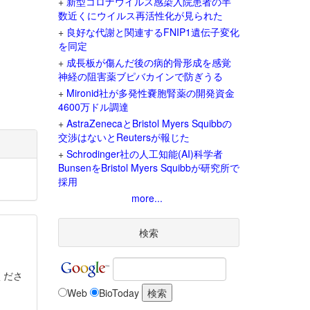
+
新型コロナウイルス感染入院患者の半
数近くにウイルス再活性化が見られた
+
良好な代謝と関連するFNIP1遺伝子変化
を同定
+
成長板が傷んだ後の病的骨形成を感覚
神経の阻害薬ブピバカインで防ぎうる
+
Mironid社が多発性嚢胞腎薬の開発資金
4600万ドル調達
+
AstraZenecaとBristol Myers Squibbの
交渉はないとReutersが報じた
+
Schrodinger社の人工知能(AI)科学者
BunsenをBristol Myers Squibbが研究所で
採用
more...
検索
くださ
Web
BioToday