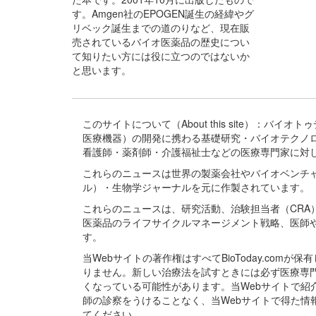
す。Amgen社のEPOGEN誕生の経緯やグ
リベック誕生までの道のりなど、現在販
売されているバイオ医薬品の歴史につい
て知りたい方には役に立つのではないか
と思います。
このサイトについて（About this site）：
医療機器）の開発に携わる基礎研究・バイオテクノ
看護師・薬剤師・介護福祉士などの医療専門家に対
これらのニュースは世界の製薬会社やバイオベンチ
ル）・生物学ジャーナルを元に作製されています。
これらのニュースは、研究活動、治験担当者（CR
医薬品のライフサイクルマネージメント戦略、医師
す。
当Webサイトの著作権はすべてBioToday.c
りません。新しい治療法を試すときには必ず医療専
くなっている可能性があります。当Webサイトで
師の診察をうけることなく、当Webサイトで得た
てください。