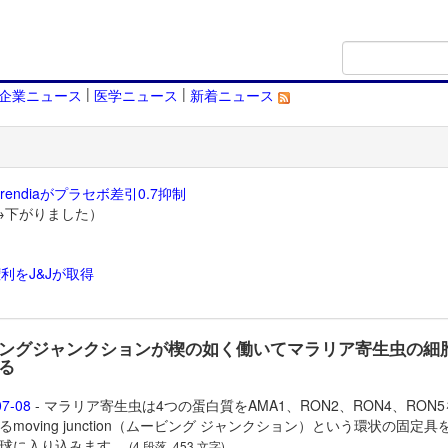
|
|
企業ニュース
医学ニュース
新着ニュース
endiaがプラセボ差引0.7抑制
→下がりました）
利をJ&Jが取得
）
ングジャンクションが楔の如く働いてマラリア寄生虫の細
る
07-08
- マラリア寄生虫は4つの蛋白質をAMA1、RON2、RON4、RON
るmoving junction（ムービング ジャンクション）という環状の固定具
球に入り込みます。
(4 段落, 453 文字)