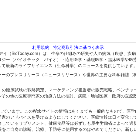
利用規約
|
特定商取引法に基づく表示
バイオトゥデイ（BioToday.com）は、生命の仕組みの研究や人の病気（
ロジー（バイオテック、バイオ）・応用医学・基礎医学・臨床医学や医
して最新のライフサイエンス（生命科学）のニュースを提供しています
ャーのプレスリリース（ニュースリリース）や世界の主要な科学雑誌（
A）の臨床試験の戦略策定、マーケティング担当者の販売戦略、ベンチャ
やその他の医療専門家の治療方法の検討、病院・地域医療・政府の医療
omが保有しています。このWebサイトの情報はあくまでも一般的なもので、
門家のアドバイスを受けるようにしてください。医療情報は日々変化して
紹介しているサプリメント、健康食品等は必ずしも厚生労働省によって適
情報をご自身の診断、治療、予防等に使用するのはやめてください。新し