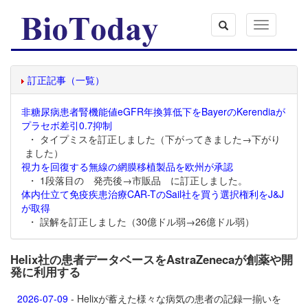
Toggle
navigation
訂正記事（一覧）
非糖尿病患者腎機能値eGFR年換算低下をBayerのKerendiaが
プラセボ差引0.7抑制
・ タイプミスを訂正しました（下がってきました→下がり
ました）
視力を回復する無線の網膜移植製品を欧州が承認
・ 1段落目の 発売後→市販品 に訂正しました。
体内仕立て免疫疾患治療CAR-TのSail社を買う選択権利をJ&J
が取得
・ 誤解を訂正しました（30億ドル弱→26億ドル弱）
Helix社の患者データベースをAstraZenecaが創薬や開
発に利用する
2026-07-09
- Helixが蓄えた様々な病気の患者の記録一揃いを