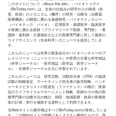
このサイトについて（About this site）：バイオトゥデイ
（BioToday.com）は、生命の仕組みの研究や人の病気（疾
患、疾病）のメカニズム（機序）の研究・治療法（治療薬、
医療機器）の開発に携わる基礎研究・バイオテクノロジー
（バイオテック、バイオ）・応用医学・基礎医学・臨床医学
や医療に携わる医師（プライマリーケア医師、専門医）・看
護師・薬剤師・介護福祉士などの医療専門家に対して最新の
ライフサイエンス（生命科学）のニュースを提供していま
す。
これらのニュースは世界の製薬会社やバイオベンチャーのプ
レスリリース（ニュースリリース）や世界の主要な科学雑誌
（科学ジャーナル）・医学雑誌（医学誌、医学ジャーナ
ル）・生物学ジャーナルを元に作製されています。
これらのニュースは、研究活動、治験担当者（CRA）の臨床
試験の戦略策定、マーケティング担当者の販売戦略、ベンチ
ャーキャピタリストの投資先（ファイナンス）の検討、医薬
品のライフサイクルマネージメント戦略、医師やその他の医
療専門家の治療方法の検討、病院・地域医療・政府の医療政
策の計画・実行を補助する資料として利用できます。
当Webサイトの著作権はすべてBioToday.comが保有していま
す。このWebサイトの情報はあくまでも一般的なもので、医