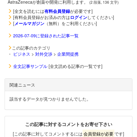
AstraZenecaが創薬や開発に利用します。
(2 段落, 136 文字)
[全文を読むには
有料会員登録
が必要です]
[有料会員登録がお済みの方は
ログイン
してください]
[
メールマガジン
（無料）をご利用ください]
2026-07-09に登録された記事一覧
この記事のカテゴリ
・
ビジネス
>
対外交渉
>
企業間提携
全文記事サンプル
[全文読める記事の一覧です]
関連ニュース
該当するデータが見つかりませんでした。
この記事に対するコメントをお寄せ下さい
[この記事に対してコメントするには
会員登録が必要
です]