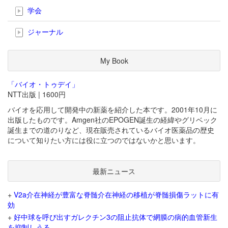
学会
ジャーナル
My Book
「バイオ・トゥデイ」
NTT出版 | 1600円
バイオを応用して開発中の新薬を紹介した本です。2001年10月に
出版したものです。Amgen社のEPOGEN誕生の経緯やグリベック
誕生までの道のりなど、現在販売されているバイオ医薬品の歴史
について知りたい方には役に立つのではないかと思います。
最新ニュース
+
V2a介在神経が豊富な脊髄介在神経の移植が脊髄損傷ラットに有
効
+
好中球を呼び出すガレクチン3の阻止抗体で網膜の病的血管新生
を抑制しうる