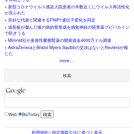
+
新型コロナウイルス感染入院患者の半数近くにウイルス再活性化
が見られた
+
良好な代謝と関連するFNIP1遺伝子変化を同定
+
成長板が傷んだ後の病的骨形成を感覚神経の阻害薬ブピバカイン
で防ぎうる
+
Mironid社が多発性嚢胞腎薬の開発資金4600万ドル調達
+
AstraZenecaとBristol Myers Squibbの交渉はないとReutersが報
じた
more...
検索
Web
BioToday
利用規約
|
特定商取引法に基づく表示