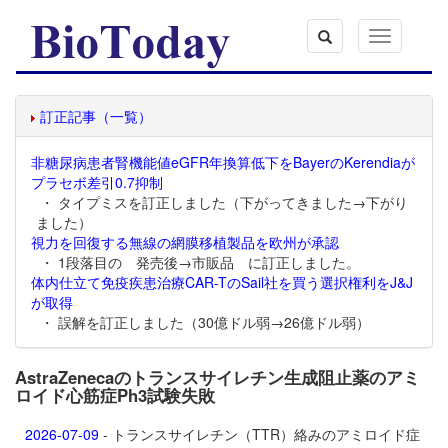
Toggle
navigation
訂正記事（一覧）
非糖尿病患者腎機能値eGFR年換算低下をBayerのKerendiaが
プラセボ差引0.7抑制
・ タイプミスを訂正しました（下がってきました→下がり
ました）
視力を回復する無線の網膜移植製品を欧州が承認
・ 1段落目の 発売後→市販品 に訂正しました。
体内仕立て免疫疾患治療CAR-TのSail社を買う選択権利をJ&J
が取得
・ 誤解を訂正しました（30億ドル弱→26億ドル弱）
AstraZenecaのトランスサイレチン生成阻止薬のアミ
ロイド心筋症Ph3試験失敗
2026-07-09
- トランスサイレチン（TTR）絡みのアミロイド症