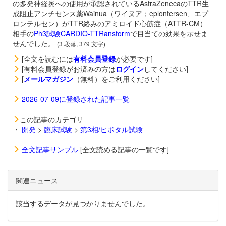
の多発神経炎への使用が承認されているAstraZenecaのTTR生
成阻止アンチセンス薬
Wainua（ワイヌア；eplontersen、エプ
ロンテルセン）がTTR絡みのアミロイド心筋症（ATTR-CM）
相手の
Ph3試験CARDIO-TTRansform
で目当ての効果を示せま
せんでした。
(3 段落, 379 文字)
[全文を読むには
有料会員登録
が必要です]
[有料会員登録がお済みの方は
ログイン
してください]
[
メールマガジン
（無料）をご利用ください]
2026-07-09に登録された記事一覧
この記事のカテゴリ
・
開発
>
臨床試験
>
第3相/ピボタル試験
全文記事サンプル
[全文読める記事の一覧です]
関連ニュース
該当するデータが見つかりませんでした。