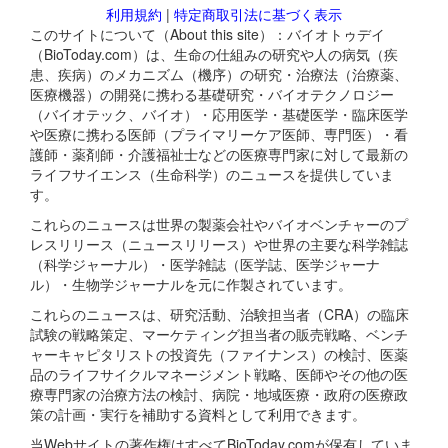
利用規約
|
特定商取引法に基づく表示
このサイトについて（About this site）：バイオトゥデイ
（BioToday.com）は、生命の仕組みの研究や人の病気（疾
患、疾病）のメカニズム（機序）の研究・治療法（治療薬、
医療機器）の開発に携わる基礎研究・バイオテクノロジー
（バイオテック、バイオ）・応用医学・基礎医学・臨床医学
や医療に携わる医師（プライマリーケア医師、専門医）・看
護師・薬剤師・介護福祉士などの医療専門家に対して最新の
ライフサイエンス（生命科学）のニュースを提供していま
す。
これらのニュースは世界の製薬会社やバイオベンチャーのプ
レスリリース（ニュースリリース）や世界の主要な科学雑誌
（科学ジャーナル）・医学雑誌（医学誌、医学ジャーナ
ル）・生物学ジャーナルを元に作製されています。
これらのニュースは、研究活動、治験担当者（CRA）の臨床
試験の戦略策定、マーケティング担当者の販売戦略、ベンチ
ャーキャピタリストの投資先（ファイナンス）の検討、医薬
品のライフサイクルマネージメント戦略、医師やその他の医
療専門家の治療方法の検討、病院・地域医療・政府の医療政
策の計画・実行を補助する資料として利用できます。
当Webサイトの著作権はすべてBioToday.comが保有していま