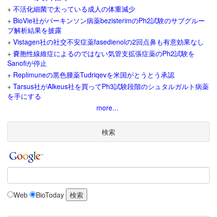
+
不活化細菌で太っている成人の体重減少
+
BioVie社がパーキンソン病薬bezisterimのPh2試験のサブグルー
プ解析結果を披露
+
Vistagen社の社交不安症薬fasedienolの2回点鼻も有意効果なし
+
嚢胞性線維症によるのではない気管支拡張症薬のPh2試験を
Sanofiが停止
+
Replimuneの黒色腫薬Tudriqevを米国がとうとう承認
+
Tarsus社がAlkeus社を買ってPh3試験段階のシュタルガルト病薬
を手にする
more...
検索
Web
BioToday