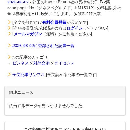
2026-06-02
- 韓国のHanmi Pharm社の長持ちなGLP-2薬
sonefpeglutide（ソネフペグルチド、HM15912）の韓国以外の
全世界権利をEli Lillyが手にします。
(4 段落, 277 文字)
[全文を読むには
有料会員登録
が必要です]
[有料会員登録がお済みの方は
ログイン
してください]
[
メールマガジン
（無料）をご利用ください]
2026-06-02に登録された記事一覧
この記事のカテゴリ
・
ビジネス
>
対外交渉
>
ライセンス
全文記事サンプル
[全文読める記事の一覧です]
関連ニュース
該当するデータが見つかりませんでした。
この記事に対するコメントをお寄せ下さい