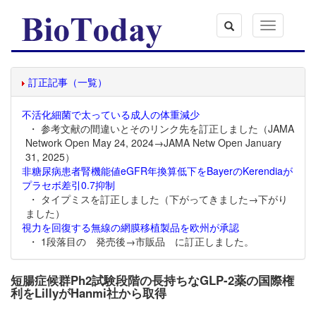
Toggle
navigation
訂正記事（一覧）
不活化細菌で太っている成人の体重減少
・ 参考文献の間違いとそのリンク先を訂正しました（JAMA
Network Open May 24, 2024→JAMA Netw Open January
31, 2025）
非糖尿病患者腎機能値eGFR年換算低下をBayerのKerendiaが
プラセボ差引0.7抑制
・ タイプミスを訂正しました（下がってきました→下がり
ました）
視力を回復する無線の網膜移植製品を欧州が承認
・ 1段落目の 発売後→市販品 に訂正しました。
短腸症候群Ph2試験段階の長持ちなGLP-2薬の国際権
利をLillyがHanmi社から取得