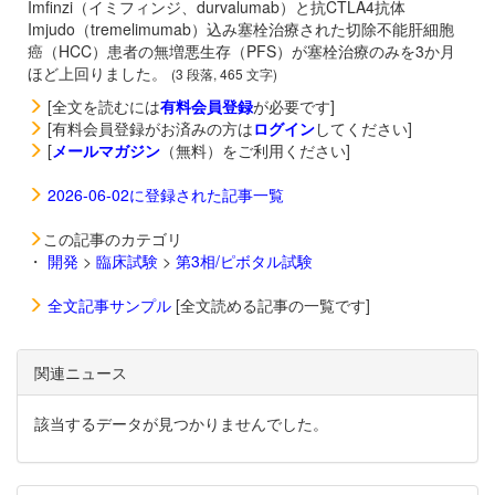
Imfinzi（イミフィンジ、durvalumab）と抗CTLA4抗体
Imjudo（tremelimumab）込み塞栓治療された切除不能肝細胞
癌（HCC）患者の無増悪生存（PFS）が塞栓治療のみを3か月
ほど上回りました。
(3 段落, 465 文字)
[全文を読むには
有料会員登録
が必要です]
[有料会員登録がお済みの方は
ログイン
してください]
[
メールマガジン
（無料）をご利用ください]
2026-06-02に登録された記事一覧
この記事のカテゴリ
・
開発
>
臨床試験
>
第3相/ピボタル試験
全文記事サンプル
[全文読める記事の一覧です]
関連ニュース
該当するデータが見つかりませんでした。