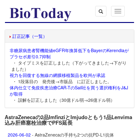
Toggle
navigation
訂正記事（一覧）
非糖尿病患者腎機能値eGFR年換算低下をBayerのKerendiaが
プラセボ差引0.7抑制
・ タイプミスを訂正しました（下がってきました→下がり
ました）
視力を回復する無線の網膜移植製品を欧州が承認
・ 1段落目の 発売後→市販品 に訂正しました。
体内仕立て免疫疾患治療CAR-TのSail社を買う選択権利をJ&J
が取得
・ 誤解を訂正しました（30億ドル弱→26億ドル弱）
AstraZenecaの2品ImfinziとImjudoともう1品Lenvima
込み肝癌塞栓治療でPFS延長
2026-06-02
- AstraZenecaの手持ち2つの抗PD-L1抗体