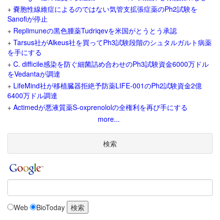
+
嚢胞性線維症によるのではない気管支拡張症薬のPh2試験を
Sanofiが停止
+
Replimuneの黒色腫薬Tudriqevを米国がとうとう承認
+
Tarsus社がAlkeus社を買ってPh3試験段階のシュタルガルト病薬
を手にする
+
C. difficile感染を防ぐ細菌詰め合わせのPh3試験資金6000万ドル
をVedantaが調達
+
LifeMind社が移植臓器拒絶予防薬LIFE-001のPh2試験資金2億
6400万ドル調達
+
Actimedが悪液質薬S-oxprenololの全権利を再び手にする
more...
検索
Web
BioToday