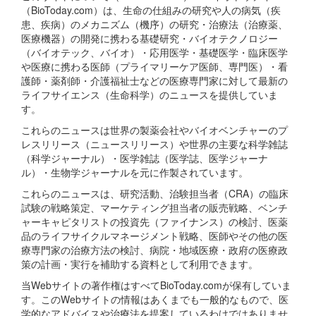
（BioToday.com）は、生命の仕組みの研究や人の病気（疾
患、疾病）のメカニズム（機序）の研究・治療法（治療薬、
医療機器）の開発に携わる基礎研究・バイオテクノロジー
（バイオテック、バイオ）・応用医学・基礎医学・臨床医学
や医療に携わる医師（プライマリーケア医師、専門医）・看
護師・薬剤師・介護福祉士などの医療専門家に対して最新の
ライフサイエンス（生命科学）のニュースを提供していま
す。
これらのニュースは世界の製薬会社やバイオベンチャーのプ
レスリリース（ニュースリリース）や世界の主要な科学雑誌
（科学ジャーナル）・医学雑誌（医学誌、医学ジャーナ
ル）・生物学ジャーナルを元に作製されています。
これらのニュースは、研究活動、治験担当者（CRA）の臨床
試験の戦略策定、マーケティング担当者の販売戦略、ベンチ
ャーキャピタリストの投資先（ファイナンス）の検討、医薬
品のライフサイクルマネージメント戦略、医師やその他の医
療専門家の治療方法の検討、病院・地域医療・政府の医療政
策の計画・実行を補助する資料として利用できます。
当Webサイトの著作権はすべてBioToday.comが保有していま
す。このWebサイトの情報はあくまでも一般的なもので、医
学的なアドバイスや治療法を提案しているわけではありませ