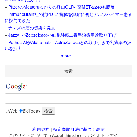
+
PfizerのMetseraゆかりの経口GLP-1薬MET-224oも脱落
+
ImmunoBrain社の抗PD-L1抗体を無難に初期アルツハイマー患者
に投与できた
+
ナマズの癌の伝染を発見
+
Jazz社がZepzelcaの小細胞肺癌二番手治療用途取り下げ
+
Pathos AIがAlphamab、AstraZenecaとの取り引きで乳癌薬の扱
いを拡大
more...
検索
Web
BioToday
利用規約
|
特定商取引法に基づく表示
このサイトについて（About this site）：バイオトゥデイ