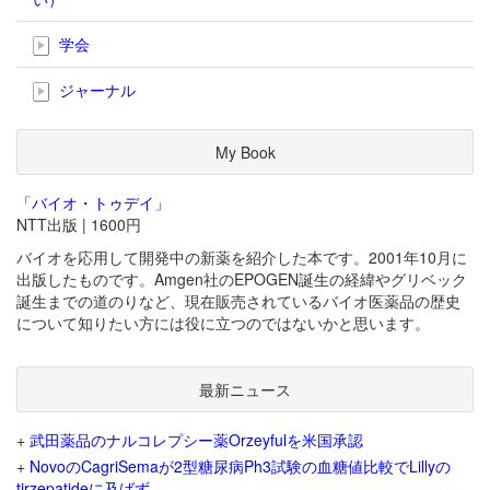
学会
ジャーナル
My Book
「バイオ・トゥデイ」
NTT出版 | 1600円
バイオを応用して開発中の新薬を紹介した本です。2001年10月に
出版したものです。Amgen社のEPOGEN誕生の経緯やグリベック
誕生までの道のりなど、現在販売されているバイオ医薬品の歴史
について知りたい方には役に立つのではないかと思います。
最新ニュース
+
武田薬品のナルコレプシー薬Orzeyfulを米国承認
+
NovoのCagriSemaが2型糖尿病Ph3試験の血糖値比較でLillyの
tirzepatideに及ばず