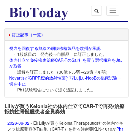
Toggle
navigation
訂正記事（一覧）
視力を回復する無線の網膜移植製品を欧州が承認
・ 1段落目の 発売後→市販品 に訂正しました。
体内仕立て免疫疾患治療CAR-TのSail社を買う選択権利をJ&J
が取得
・ 誤解を訂正しました（30億ドル弱→26億ドル弱）
NovartisがGRPR標的放射性薬[177Lu]Lu-NeoBの臨床試験一
切を中止
・ Ph1試験報告について短く追記しました。
Lillyが買うKelonia社の体内仕立てCAR-Tで再発/治療
抵抗性骨髄腫患者全員奏効
2026-06-02
- Eli Lillyが買うKelonia Therapeutics社の体内でキ
メラ抗原受容体T細胞（CAR-T）を作る注射薬
KLN-1010が
Ph1