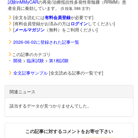
試験inMMyCAR
の再発/治療抵抗性多発性骨髄腫（RRMM）患
者全員に奏効しています。
(5 段落, 586 文字)
[全文を読むには
有料会員登録
が必要です]
[有料会員登録がお済みの方は
ログイン
してください]
[
メールマガジン
（無料）をご利用ください]
2026-06-02に登録された記事一覧
この記事のカテゴリ
・
開発
>
臨床試験
>
第1相試験
全文記事サンプル
[全文読める記事の一覧です]
関連ニュース
該当するデータが見つかりませんでした。
この記事に対するコメントをお寄せ下さい