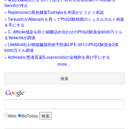
Sanofiが停止
+
Replimuneの黒色腫薬Tudriqevを米国がとうとう承認
+
Tarsus社がAlkeus社を買ってPh3試験段階のシュタルガルト病薬
を手にする
+
C. difficile感染を防ぐ細菌詰め合わせのPh3試験資金6000万ドル
をVedantaが調達
+
LifeMind社が移植臓器拒絶予防薬LIFE-001のPh2試験資金2億
6400万ドル調達
+
Actimedが悪液質薬S-oxprenololの全権利を再び手にする
more...
検索
Web
BioToday