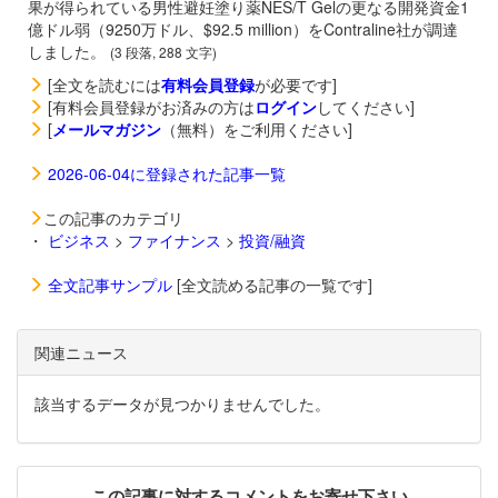
果が得られている男性避妊塗り薬NES/T Gelの更なる開発資金1
億ドル弱（9250万ドル、$92.5 million）をContraline社が調達
しました。
(3 段落, 288 文字)
[全文を読むには
有料会員登録
が必要です]
[有料会員登録がお済みの方は
ログイン
してください]
[
メールマガジン
（無料）をご利用ください]
2026-06-04に登録された記事一覧
この記事のカテゴリ
・
ビジネス
>
ファイナンス
>
投資/融資
全文記事サンプル
[全文読める記事の一覧です]
関連ニュース
該当するデータが見つかりませんでした。
この記事に対するコメントをお寄せ下さい