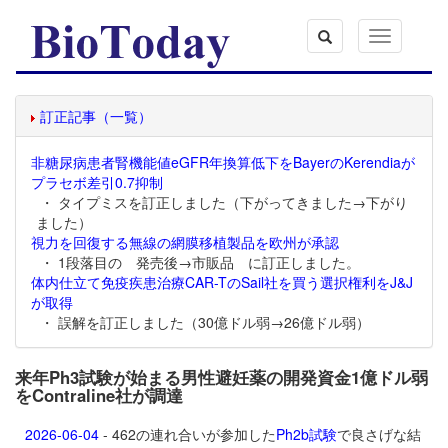
Toggle
navigation
訂正記事（一覧）
非糖尿病患者腎機能値eGFR年換算低下をBayerのKerendiaが
プラセボ差引0.7抑制
・ タイプミスを訂正しました（下がってきました→下がり
ました）
視力を回復する無線の網膜移植製品を欧州が承認
・ 1段落目の 発売後→市販品 に訂正しました。
体内仕立て免疫疾患治療CAR-TのSail社を買う選択権利をJ&J
が取得
・ 誤解を訂正しました（30億ドル弱→26億ドル弱）
来年Ph3試験が始まる男性避妊薬の開発資金1億ドル弱
をContraline社が調達
2026-06-04
- 462の連れ合いが参加した
Ph2b試験
で良さげな結