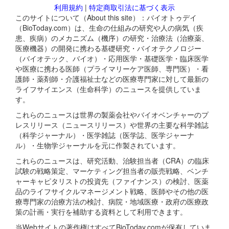
利用規約
|
特定商取引法に基づく表示
このサイトについて（About this site）：バイオトゥデイ
（BioToday.com）は、生命の仕組みの研究や人の病気（疾
患、疾病）のメカニズム（機序）の研究・治療法（治療薬、
医療機器）の開発に携わる基礎研究・バイオテクノロジー
（バイオテック、バイオ）・応用医学・基礎医学・臨床医学
や医療に携わる医師（プライマリーケア医師、専門医）・看
護師・薬剤師・介護福祉士などの医療専門家に対して最新の
ライフサイエンス（生命科学）のニュースを提供していま
す。
これらのニュースは世界の製薬会社やバイオベンチャーのプ
レスリリース（ニュースリリース）や世界の主要な科学雑誌
（科学ジャーナル）・医学雑誌（医学誌、医学ジャーナ
ル）・生物学ジャーナルを元に作製されています。
これらのニュースは、研究活動、治験担当者（CRA）の臨床
試験の戦略策定、マーケティング担当者の販売戦略、ベンチ
ャーキャピタリストの投資先（ファイナンス）の検討、医薬
品のライフサイクルマネージメント戦略、医師やその他の医
療専門家の治療方法の検討、病院・地域医療・政府の医療政
策の計画・実行を補助する資料として利用できます。
当Webサイトの著作権はすべてBioToday.comが保有していま