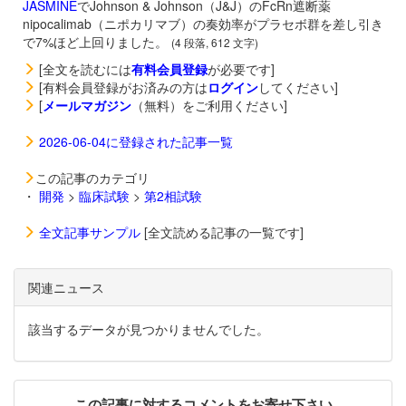
JASMINE
でJohnson & Johnson（J&J）のFcRn遮断薬
nipocalimab（ニポカリマブ）の奏効率がプラセボ群を差し引き
で7%ほど上回りました。
(4 段落, 612 文字)
[全文を読むには
有料会員登録
が必要です]
[有料会員登録がお済みの方は
ログイン
してください]
[
メールマガジン
（無料）をご利用ください]
2026-06-04に登録された記事一覧
この記事のカテゴリ
・
開発
>
臨床試験
>
第2相試験
全文記事サンプル
[全文読める記事の一覧です]
関連ニュース
該当するデータが見つかりませんでした。
この記事に対するコメントをお寄せ下さい