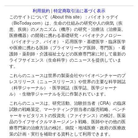
利用規約
|
特定商取引法に基づく表示
このサイトについて（About this site）：バイオトゥデイ
（BioToday.com）は、生命の仕組みの研究や人の病気（疾
患、疾病）のメカニズム（機序）の研究・治療法（治療薬、
医療機器）の開発に携わる基礎研究・バイオテクノロジー
（バイオテック、バイオ）・応用医学・基礎医学・臨床医学
や医療に携わる医師（プライマリーケア医師、専門医）・看
護師・薬剤師・介護福祉士などの医療専門家に対して最新の
ライフサイエンス（生命科学）のニュースを提供していま
す。
これらのニュースは世界の製薬会社やバイオベンチャーのプ
レスリリース（ニュースリリース）や世界の主要な科学雑誌
（科学ジャーナル）・医学雑誌（医学誌、医学ジャーナ
ル）・生物学ジャーナルを元に作製されています。
これらのニュースは、研究活動、治験担当者（CRA）の臨床
試験の戦略策定、マーケティング担当者の販売戦略、ベンチ
ャーキャピタリストの投資先（ファイナンス）の検討、医薬
品のライフサイクルマネージメント戦略、医師やその他の医
療専門家の治療方法の検討、病院・地域医療・政府の医療政
策の計画・実行を補助する資料として利用できます。