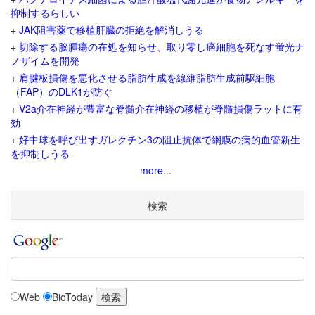
抑制するらしい
+
JAK阻害薬で移植肝臓の拒絶を解消しうる
+
切除する脳腫瘍の在処を知らせ、取り零し癌細胞を死なす蛍光ナ
ノザイムを開発
+
肩腱板損傷を悪化させる脂肪生成を線維脂肪生成前駆細胞
（FAP）のDLK1が防ぐ
+
V2a介在神経が豊富な脊髄介在神経の移植が脊髄損傷ラットに有
効
+
好中球を呼び出すガレクチン3の阻止抗体で網膜の病的血管新生
を抑制しうる
more...
検索
Web
BioToday