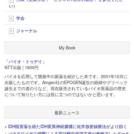
い）
学会
ジャーナル
My Book
「バイオ・トゥデイ」
NTT出版 | 1600円
バイオを応用して開発中の新薬を紹介した本です。2001年10月に
出版したものです。Amgen社のEPOGEN誕生の経緯やグリベック
誕生までの道のりなど、現在販売されているバイオ医薬品の歴史
について知りたい方には役に立つのではないかと思います。
最新ニュース
+
IDH阻害薬を経たIDH変異神経膠腫に化学放射線療法がより効く
+
バクテロイデス細菌による胆汁酸塩代謝亢進が食物アレルギーを