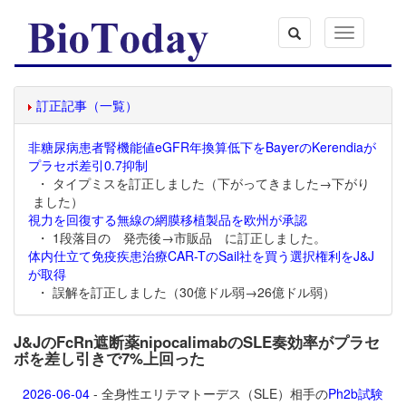
Toggle
navigation
訂正記事（一覧）
非糖尿病患者腎機能値eGFR年換算低下をBayerのKerendiaが
プラセボ差引0.7抑制
・ タイプミスを訂正しました（下がってきました→下がり
ました）
視力を回復する無線の網膜移植製品を欧州が承認
・ 1段落目の 発売後→市販品 に訂正しました。
体内仕立て免疫疾患治療CAR-TのSail社を買う選択権利をJ&J
が取得
・ 誤解を訂正しました（30億ドル弱→26億ドル弱）
J&JのFcRn遮断薬nipocalimabのSLE奏効率がプラセ
ボを差し引きで7%上回った
2026-06-04
- 全身性エリテマトーデス（SLE）相手の
Ph2b試験