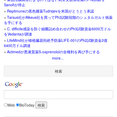
Sanofiが停止
+
Replimuneの黒色腫薬Tudriqevを米国がとうとう承認
+
Tarsus社がAlkeus社を買ってPh3試験段階のシュタルガルト病薬
を手にする
+
C. difficile感染を防ぐ細菌詰め合わせのPh3試験資金6000万ドル
をVedantaが調達
+
LifeMind社が移植臓器拒絶予防薬LIFE-001のPh2試験資金2億
6400万ドル調達
+
Actimedが悪液質薬S-oxprenololの全権利を再び手にする
more...
検索
Web
BioToday