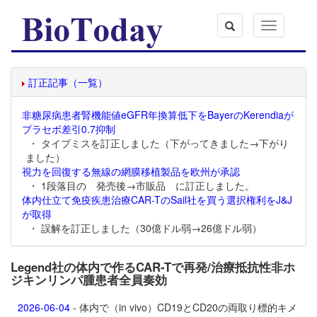
Toggle
navigation
訂正記事（一覧）
非糖尿病患者腎機能値eGFR年換算低下をBayerのKerendiaが
プラセボ差引0.7抑制
・ タイプミスを訂正しました（下がってきました→下がり
ました）
視力を回復する無線の網膜移植製品を欧州が承認
・ 1段落目の 発売後→市販品 に訂正しました。
体内仕立て免疫疾患治療CAR-TのSail社を買う選択権利をJ&J
が取得
・ 誤解を訂正しました（30億ドル弱→26億ドル弱）
Legend社の体内で作るCAR-Tで再発/治療抵抗性非ホ
ジキンリンパ腫患者全員奏効
2026-06-04
- 体内で（in vivo）CD19とCD20の両取り標的キメ