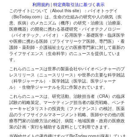
利用規約
|
特定商取引法に基づく表示
このサイトについて（About this site）：バイオトゥデイ
（BioToday.com）は、生命の仕組みの研究や人の病気（疾
患、疾病）のメカニズム（機序）の研究・治療法（治療薬、
医療機器）の開発に携わる基礎研究・バイオテクノロジー
（バイオテック、バイオ）・応用医学・基礎医学・臨床医学
や医療に携わる医師（プライマリーケア医師、専門医）・看
護師・薬剤師・介護福祉士などの医療専門家に対して最新の
ライフサイエンス（生命科学）のニュースを提供していま
す。
これらのニュースは世界の製薬会社やバイオベンチャーのプ
レスリリース（ニュースリリース）や世界の主要な科学雑誌
（科学ジャーナル）・医学雑誌（医学誌、医学ジャーナ
ル）・生物学ジャーナルを元に作製されています。
これらのニュースは、研究活動、治験担当者（CRA）の臨床
試験の戦略策定、マーケティング担当者の販売戦略、ベンチ
ャーキャピタリストの投資先（ファイナンス）の検討、医薬
品のライフサイクルマネージメント戦略、医師やその他の医
療専門家の治療方法の検討、病院・地域医療・政府の医療政
策の計画・実行を補助する資料として利用できます。
当Webサイトの著作権はすべてBioToday.comが保有していま