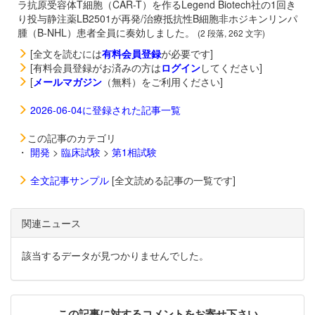
ラ抗原受容体T細胞（CAR-T）を作るLegend Biotech社の1回き
り投与静注薬LB2501が再発/治療抵抗性B細胞非ホジキンリンパ
腫（B-NHL）患者全員に奏効しました。
(2 段落, 262 文字)
[全文を読むには
有料会員登録
が必要です]
[有料会員登録がお済みの方は
ログイン
してください]
[
メールマガジン
（無料）をご利用ください]
2026-06-04に登録された記事一覧
この記事のカテゴリ
・
開発
>
臨床試験
>
第1相試験
全文記事サンプル
[全文読める記事の一覧です]
関連ニュース
該当するデータが見つかりませんでした。
この記事に対するコメントをお寄せ下さい