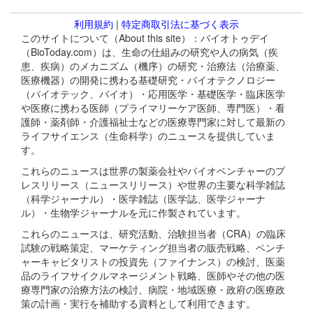
利用規約
|
特定商取引法に基づく表示
このサイトについて（About this site）：バイオトゥデイ
（BioToday.com）は、生命の仕組みの研究や人の病気（疾
患、疾病）のメカニズム（機序）の研究・治療法（治療薬、
医療機器）の開発に携わる基礎研究・バイオテクノロジー
（バイオテック、バイオ）・応用医学・基礎医学・臨床医学
や医療に携わる医師（プライマリーケア医師、専門医）・看
護師・薬剤師・介護福祉士などの医療専門家に対して最新の
ライフサイエンス（生命科学）のニュースを提供していま
す。
これらのニュースは世界の製薬会社やバイオベンチャーのプ
レスリリース（ニュースリリース）や世界の主要な科学雑誌
（科学ジャーナル）・医学雑誌（医学誌、医学ジャーナ
ル）・生物学ジャーナルを元に作製されています。
これらのニュースは、研究活動、治験担当者（CRA）の臨床
試験の戦略策定、マーケティング担当者の販売戦略、ベンチ
ャーキャピタリストの投資先（ファイナンス）の検討、医薬
品のライフサイクルマネージメント戦略、医師やその他の医
療専門家の治療方法の検討、病院・地域医療・政府の医療政
策の計画・実行を補助する資料として利用できます。