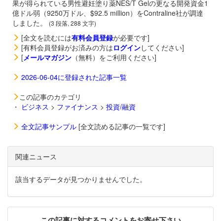
果が得られている男性避妊塗り薬NES/T Gelの更なる開発資金1
億ドル弱（9250万ドル、$92.5 million）をContraline社が調達
しました。
(3 段落, 288 文字)
[全文を読むには
有料会員登録
が必要です]
[有料会員登録がお済みの方は
ログイン
してください]
[
メールマガジン
（無料）をご利用ください]
2026-06-04に登録された記事一覧
この記事のカテゴリ
・
ビジネス
>
ファイナンス
>
投資/融資
全文記事サンプル
[全文読める記事の一覧です]
関連ニュース
該当するデータが見つかりませんでした。
この記事に対するコメントをお寄せ下さい