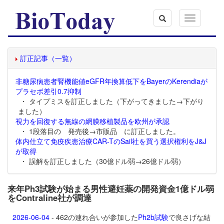
Toggle
navigation
訂正記事（一覧）
非糖尿病患者腎機能値eGFR年換算低下をBayerのKerendiaが
プラセボ差引0.7抑制
・ タイプミスを訂正しました（下がってきました→下がり
ました）
視力を回復する無線の網膜移植製品を欧州が承認
・ 1段落目の 発売後→市販品 に訂正しました。
体内仕立て免疫疾患治療CAR-TのSail社を買う選択権利をJ&J
が取得
・ 誤解を訂正しました（30億ドル弱→26億ドル弱）
来年Ph3試験が始まる男性避妊薬の開発資金1億ドル弱
をContraline社が調達
2026-06-04
- 462の連れ合いが参加した
Ph2b試験
で良さげな結