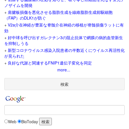
ノザイムを開発
+
肩腱板損傷を悪化させる脂肪生成を線維脂肪生成前駆細胞
（FAP）のDLK1が防ぐ
+
V2a介在神経が豊富な脊髄介在神経の移植が脊髄損傷ラットに有
効
+
好中球を呼び出すガレクチン3の阻止抗体で網膜の病的血管新生
を抑制しうる
+
新型コロナウイルス感染入院患者の半数近くにウイルス再活性化
が見られた
+
良好な代謝と関連するFNIP1遺伝子変化を同定
more...
検索
Web
BioToday