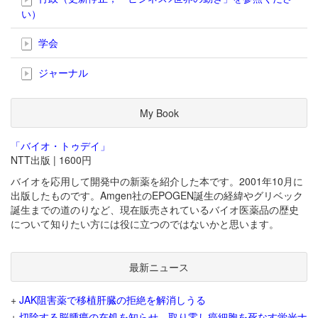
い）
学会
ジャーナル
My Book
「バイオ・トゥデイ」
NTT出版 | 1600円
バイオを応用して開発中の新薬を紹介した本です。2001年10月に
出版したものです。Amgen社のEPOGEN誕生の経緯やグリベック
誕生までの道のりなど、現在販売されているバイオ医薬品の歴史
について知りたい方には役に立つのではないかと思います。
最新ニュース
+
JAK阻害薬で移植肝臓の拒絶を解消しうる
+
切除する脳腫瘍の在処を知らせ、取り零し癌細胞を死なす蛍光ナ