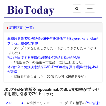
Toggle
navigation
訂正記事（一覧）
非糖尿病患者腎機能値eGFR年換算低下をBayerのKerendiaが
プラセボ差引0.7抑制
・ タイプミスを訂正しました（下がってきました→下がり
ました）
視力を回復する無線の網膜移植製品を欧州が承認
・ 1段落目の 発売後→市販品 に訂正しました。
体内仕立て免疫疾患治療CAR-TのSail社を買う選択権利をJ&J
が取得
・ 誤解を訂正しました（30億ドル弱→26億ドル弱）
J&JのFcRn遮断薬nipocalimabのSLE奏効率がプラセ
ボを差し引きで7%上回った
2026-06-04
- 全身性エリテマトーデス（SLE）相手の
Ph2b試験