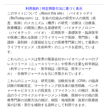
利用規約
|
特定商取引法に基づく表示
このサイトについて（About this site）：バイオトゥデイ
（BioToday.com）は、生命の仕組みの研究や人の病気（疾
患、疾病）のメカニズム（機序）の研究・治療法（治療薬、
医療機器）の開発に携わる基礎研究・バイオテクノロジー
（バイオテック、バイオ）・応用医学・基礎医学・臨床医学
や医療に携わる医師（プライマリーケア医師、専門医）・看
護師・薬剤師・介護福祉士などの医療専門家に対して最新の
ライフサイエンス（生命科学）のニュースを提供していま
す。
これらのニュースは世界の製薬会社やバイオベンチャーのプ
レスリリース（ニュースリリース）や世界の主要な科学雑誌
（科学ジャーナル）・医学雑誌（医学誌、医学ジャーナ
ル）・生物学ジャーナルを元に作製されています。
これらのニュースは、研究活動、治験担当者（CRA）の臨床
試験の戦略策定、マーケティング担当者の販売戦略、ベンチ
ャーキャピタリストの投資先（ファイナンス）の検討、医薬
品のライフサイクルマネージメント戦略、医師やその他の医
療専門家の治療方法の検討、病院・地域医療・政府の医療政
策の計画・実行を補助する資料として利用できます。