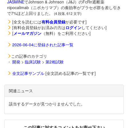
JASMINE
でJohnson & Johnson（J&J）のFcRn遮断薬
nipocalimab（ニポカリマブ）の奏効率がプラセボ群を差し引き
で7%ほど上回りました。
(4 段落, 612 文字)
[全文を読むには
有料会員登録
が必要です]
[有料会員登録がお済みの方は
ログイン
してください]
[
メールマガジン
（無料）をご利用ください]
2026-06-04に登録された記事一覧
この記事のカテゴリ
・
開発
>
臨床試験
>
第2相試験
全文記事サンプル
[全文読める記事の一覧です]
関連ニュース
該当するデータが見つかりませんでした。
この記事に対するコメントをお寄せ下さい