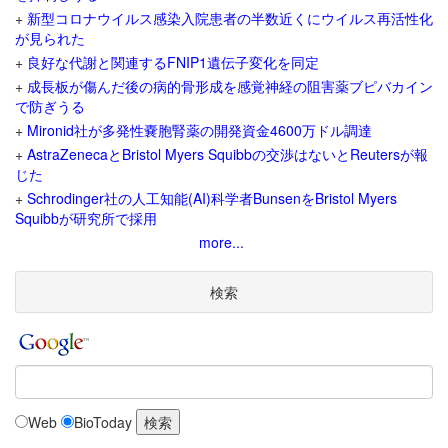
+
新型コロナウイルス感染入院患者の半数近くにウイルス再活性化
が見られた
+
良好な代謝と関連するFNIP1遺伝子変化を同定
+
成長板が傷んだ後の病的骨形成を感覚神経の阻害薬ブピバカイン
で防ぎうる
+
Mironid社が多発性嚢胞腎薬の開発資金4600万ドル調達
+
AstraZenecaとBristol Myers Squibbの交渉はないとReutersが報
じた
+
Schrodinger社の人工知能(AI)科学者BunsenをBristol Myers
Squibbが研究所で採用
more...
検索
Web
BioToday