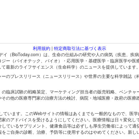
利用規約
|
特定商取引法に基づく表示
バイオトゥデイ（BioToday.com）は、生命の仕組みの研究や人の病気（
ロジー（バイオテック、バイオ）・応用医学・基礎医学・臨床医学や医
して最新のライフサイエンス（生命科学）のニュースを提供しています
ャーのプレスリリース（ニュースリリース）や世界の主要な科学雑誌（
A）の臨床試験の戦略策定、マーケティング担当者の販売戦略、ベンチャ
やその他の医療専門家の治療方法の検討、病院・地域医療・政府の医療
omが保有しています。このWebサイトの情報はあくまでも一般的なもので、
門家のアドバイスを受けるようにしてください。医療情報は日々変化して
紹介しているサプリメント、健康食品等は必ずしも厚生労働省によって適
情報をご自身の診断、治療、予防等に使用するのはやめてください。新し