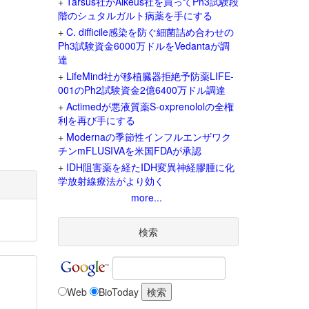
+
Tarsus社がAlkeus社を買ってPh3試験段
階のシュタルガルト病薬を手にする
+
C. difficile感染を防ぐ細菌詰め合わせの
Ph3試験資金6000万ドルをVedantaが調
達
+
LifeMind社が移植臓器拒絶予防薬LIFE-
001のPh2試験資金2億6400万ドル調達
+
Actimedが悪液質薬S-oxprenololの全権
利を再び手にする
+
Modernaの季節性インフルエンザワク
チンmFLUSIVAを米国FDAが承認
+
IDH阻害薬を経たIDH変異神経膠腫に化
学放射線療法がより効く
more...
検索
Web
BioToday