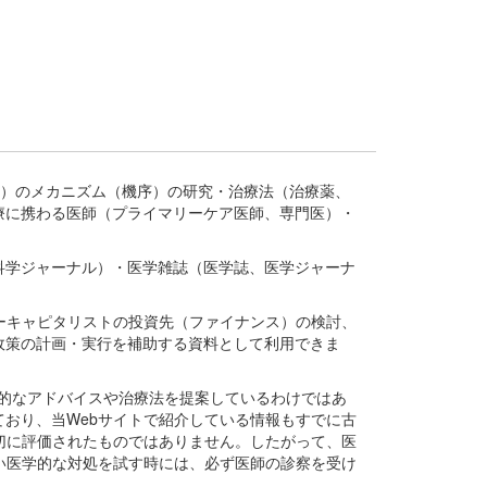
疾患、疾病）のメカニズム（機序）の研究・治療法（治療薬、
療に携わる医師（プライマリーケア医師、専門医）・
。
科学ジャーナル）・医学雑誌（医学誌、医学ジャーナ
ーキャピタリストの投資先（ファイナンス）の検討、
政策の計画・実行を補助する資料として利用できま
医学的なアドバイスや治療法を提案しているわけではあ
おり、当Webサイトで紹介している情報もすでに古
切に評価されたものではありません。したがって、医
い医学的な対処を試す時には、必ず医師の診察を受け