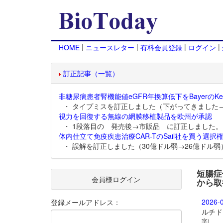
|
|
|
|
HOME
ニュースレター
有料会員登録
ログイン
訂正記事（一覧）
非糖尿病患者腎機能値eGFR年換算低下をBayerのKer
・ タイプミスを訂正しました（下がってきました
視力を回復する無線の網膜移植製品を欧州が承認
・ 1段落目の 発売後→市販品 に訂正しました。
体内仕立て免疫疾患治療CAR-TのSail社を買う選択権
・ 誤解を訂正しました（30億ドル弱→26億ドル弱
短腸症
会員様ログイン
から取
2026-
登録メールアドレス：
ルチド
字)