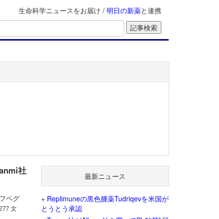
生命科学ニュースをお届け /
明日の新薬
と連携
nmi社
最新ニュース
ソネフペグ
+
Replimuneの黒色腫薬Tudriqevを米国が
とうとう承認
 277 文