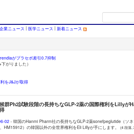
|
|
企業ニュース
医学ニュース
新着ニュース
endiaがプラセボ差引0.7抑制
→下がりました）
利をJ&Jが取得
）
候群Ph2試験段階の長持ちなGLP-2薬の国際権利をLillyがHa
得
06-02
- 韓国のHanmi Pharm社の長持ちなGLP-2薬
sonefpeglutide（
、HM15912）の韓国以外の全世界権利をEli Lillyが手にします。
(4 段落,