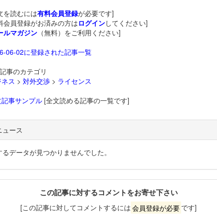
文を読むには
有料会員登録
が必要です]
料会員登録がお済みの方は
ログイン
してください]
ールマガジン
（無料）をご利用ください]
26-06-02に登録された記事一覧
記事のカテゴリ
ジネス
>
対外交渉
>
ライセンス
文記事サンプル
[全文読める記事の一覧です]
ニュース
するデータが見つかりませんでした。
この記事に対するコメントをお寄せ下さい
[この記事に対してコメントするには
会員登録が必要
です]