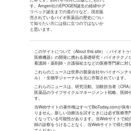
す。Amgen社のEPOGEN誕生の経緯やグ
リベック誕生までの道のりなど、現在販
売されているバイオ医薬品の歴史につい
て知りたい方には役に立つのではないか
と思います。
このサイトについて（About this site）：
医療機器）の開発に携わる基礎研究・バイオテクノ
看護師・薬剤師・介護福祉士などの医療専門家に対
これらのニュースは世界の製薬会社やバイオベンチ
ル）・生物学ジャーナルを元に作製されています。
これらのニュースは、研究活動、治験担当者（CR
医薬品のライフサイクルマネージメント戦略、医師
す。
当Webサイトの著作権はすべてBioToday.c
りません。新しい治療法を試すときには必ず医療専
くなっている可能性があります。当Webサイトで
師の診察をうけることなく、当Webサイトで得た
てください。